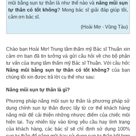
mũi bằng sụn tự thân là như thế nào và
nâng mũi sụn
tự thân có tốt không
? Mong bác sĩ giải đáp giúp tôi,
cảm ơn bác sĩ.
(Hoài Mơ - Vũng Tàu)
Chào bạn Hoài Mơ! Trung tâm thẩm mỹ Bác sĩ Thuận xin
cảm ơn bạn đã tin tưởng và gửi câu hỏi về cho bộ phận
tư vấn của trung tâm thẩm mỹ Bác sĩ Thuận. Với câu hỏi:
Nâng mũi bằng sụn tự thân có tốt không?
của bạn
chúng tôi xin được trả lời cụ thể như sau:
Nâng mũi sụn tự thân là gì?
Phương pháp nâng mũi sụn tự thân là phương pháp sử
dụng chính sụn tự thân được lấy từ cơ thể khách hàng
nâng mũi để cải thiện những nhược điểm của chiếc mũi
hiện tại. Tuy nhiên tùy vào từng yêu cầu hay tình trạng
của khách hàng, các bác sĩ sẽ chỉ định sử dụng 100%
sụn tự thân để nâng mũi hay sử dụng sụn tự thân kết hợp