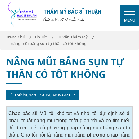
THẨM MỸ BÁC SĨ THUẬN
Giữ mãi nét thanh xuân
MENU
Trang Chủ
Tin Tức
Tư Vấn Thẩm Mỹ
nâng mũi bằng sụn tự thân có tốt không
NÂNG MŨI BẰNG SỤN TỰ
THÂN CÓ TỐT KHÔNG
Thứ ba, 14/05/2019, 09:39 GMT+7
Chào bác sĩ! Mũi tôi khá tẹt và nhỏ, tôi dự định sẽ đi
phẫu thuật nâng mũi trong thời gian tới và có tìm hiểu
thì được biết có phương pháp nâng mũi bằng sụn tự
thân. Cho tôi hỏi là nâng mũi bằng phương pháp nâng