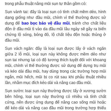
trong phẫu thuật nâng mũi sụn tự thân gồm có:
Sụn vành tai: đây là loại sụn có tính chất mềm dẻo, hình
dạng giống như đầu mũi, chính vì thế thường được sử
dụng để
bao bọc bảo vệ đầu mũi
, tránh cho chất liệu
độn ở đầu mũi tì vào da đầu mũi lâu ngày sẽ gây ra biến
chứng lộ sóng, bóng đỏ, lộ chất liệu độn hoặc thủng ở
đầu mũi.
Sụn vách ngăn: đây là loại sụn được lấy ở vách ngăn
giữa 2 lỗ mũi, loại sụn này không được mềm dẻo như
sụn tai nhưng lại có độ tương thích tuyệt đối với khoang
mũi, chính vì thế thường được sử dụng để dựng trụ mũi
và kéo dài đầu mũi, hay dùng trong các trường hợp mũi
ngắn, mũi hếch, mũi bị co rút sau khi phẫu thuật nhiều
lần, nhằm mục đích kéo dài và nâng cao đầu mũi.
Sụn sườn: loại sụn này thường được lấy ở xương sườn
bên hông, loại sụn này thường có nhiều và tính chất
cứng, nên được ứng dụng để nâng cao sống mũi hoặc
để kéo dài và nâng cao đầu mũi trong trường hợp thiếu