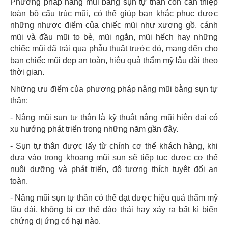
Phương pháp nâng mũi bằng sụn tự thân còn can thiệp
toàn bộ cấu trúc mũi, có thể giúp bạn khắc phục được
những nhược điểm của chiếc mũi như xương gồ, cánh
mũi và đầu mũi to bè, mũi ngắn, mũi hếch hay những
chiếc mũi đã trải qua phẫu thuật trước đó, mang đến cho
bạn chiếc mũi đẹp an toàn, hiệu quả thẩm mỹ lâu dài theo
thời gian.
Những ưu điểm của phương pháp nâng mũi bằng sụn tự
thân:
- Nâng mũi sụn tự thân là kỹ thuật nâng mũi hiện đại có
xu hướng phát triển trong những năm gần đây.
- Sụn tự thân được lấy từ chính cơ thể khách hàng, khi
đưa vào trong khoang mũi sụn sẽ tiếp tục được cơ thể
nuôi dưỡng và phát triển, độ tương thích tuyệt đối an
toàn.
- Nâng mũi sụn tự thân có thể đạt được hiệu quả thẩm mỹ
lâu dài, không bị cơ thể đào thải hay xảy ra bất kì biến
chứng dị ứng có hại nào.