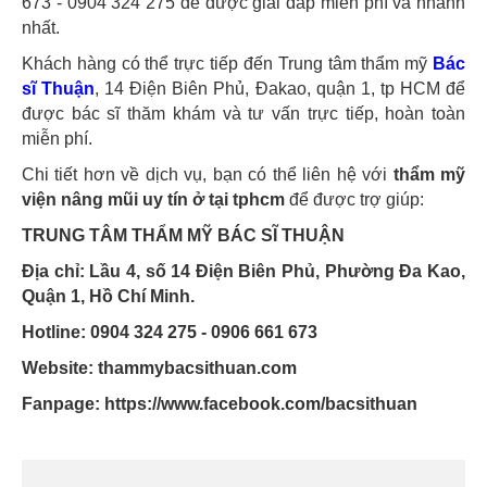
673 - 0904 324 275 để được giải đáp miễn phí và nhanh
nhất.
Khách hàng có thể trực tiếp đến Trung tâm thẩm mỹ
Bác
sĩ Thuận
, 14 Điện Biên Phủ, Đakao, quận 1, tp HCM để
được bác sĩ thăm khám và tư vấn trực tiếp, hoàn toàn
miễn phí.
Chi tiết hơn về dịch vụ, bạn có thể liên hệ với
thẩm mỹ
viện nâng mũi uy tín ở tại tphcm
để được trợ giúp:
TRUNG TÂM THẨM MỸ BÁC SĨ THUẬN
Địa chỉ: Lầu 4, số 14 Điện Biên Phủ, Phường Đa Kao,
Quận 1, Hồ Chí Minh.
Hotline: 0904 324 275 - 0906 661 673
Website: thammybacsithuan.com
Fanpage:
https://www.facebook.com/bacsithuan