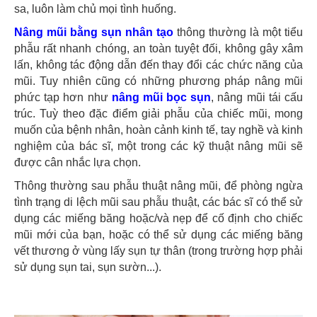
sa, luôn làm chủ mọi tình huống.
Nâng mũi bằng sụn nhân tạo
thông thường là một tiểu
phẫu rất nhanh chóng, an toàn tuyệt đối, không gây xâm
lấn, không tác động dẫn đến thay đổi các chức năng của
mũi. Tuy nhiên cũng có những phương pháp nâng mũi
phức tạp hơn như
nâng mũi bọc sụn
, nâng mũi tái cấu
trúc. Tuỳ theo đặc điểm giải phẫu của chiếc mũi, mong
muốn của bệnh nhân, hoàn cảnh kinh tế, tay nghề và kinh
nghiệm của bác sĩ, một trong các kỹ thuật nâng mũi sẽ
được cân nhắc lựa chọn.
Thông thường sau phẫu thuật nâng mũi, để phòng ngừa
tình trạng di lệch mũi sau phẫu thuật, các bác sĩ có thể sử
dụng các miếng băng hoặc/và nẹp để cố định cho chiếc
mũi mới của bạn, hoặc có thể sử dụng các miếng băng
vết thương ở vùng lấy sụn tự thân (trong trường hợp phải
sử dụng sụn tai, sụn sườn...).