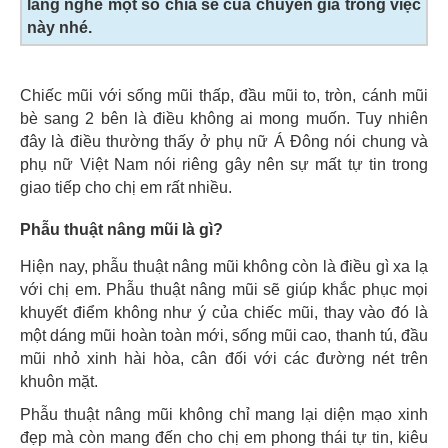
lắng nghe một số chia sẻ của chuyên gia trong việc
này nhé.
Chiếc mũi với sống mũi thấp, đầu mũi to, tròn, cánh mũi
bè sang 2 bên là điều không ai mong muốn. Tuy nhiên
đây là điều thường thấy ở phụ nữ Á Đông nói chung và
phụ nữ Việt Nam nói riêng gây nên sự mất tự tin trong
giao tiếp cho chị em rất nhiều.
Phẫu thuật nâng mũi là gì?
Hiện nay, phẫu thuật nâng mũi không còn là điều gì xa lạ
với chị em. Phẫu thuật nâng mũi sẽ giúp khắc phục mọi
khuyết điểm không như ý của chiếc mũi, thay vào đó là
một dáng mũi hoàn toàn mới, sống mũi cao, thanh tú, đầu
mũi nhỏ xinh hài hòa, cân đối với các đường nét trên
khuôn mặt.
Phẫu thuật nâng mũi không chỉ mang lại diện mạo xinh
đẹp mà còn mang đến cho chị em phong thái tự tin, kiêu