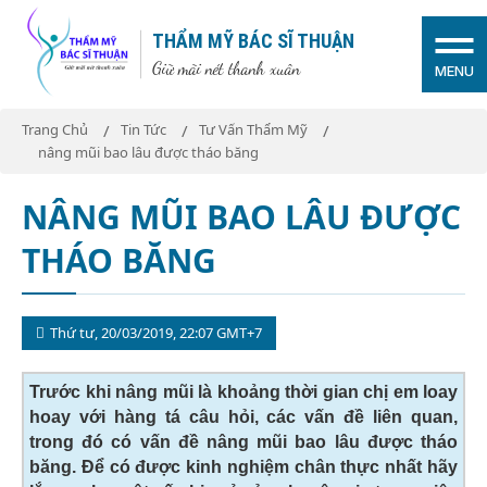
THẨM MỸ BÁC SĨ THUẬN
Giữ mãi nét thanh xuân
MENU
Trang Chủ
Tin Tức
Tư Vấn Thẩm Mỹ
nâng mũi bao lâu được tháo băng
NÂNG MŨI BAO LÂU ĐƯỢC
THÁO BĂNG
Thứ tư, 20/03/2019, 22:07 GMT+7
Trước khi nâng mũi là khoảng thời gian chị em loay
hoay với hàng tá câu hỏi, các vấn đề liên quan,
trong đó có vấn đề
nâng mũi bao lâu được tháo
băng
. Để có được kinh nghiệm chân thực nhất hãy