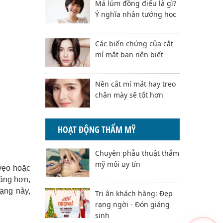
Má lúm đồng điếu là gì?
Ý nghĩa nhân tướng học
Các biến chứng của cắt
mí mắt bạn nên biết
Nên cắt mí mắt hay treo
chân mày sẽ tốt hơn
HOẠT ĐỘNG THẨM MỸ
Chuyên phẫu thuật thẩm
mỹ môi uy tín
 vẹo hoặc
nặng hơn,
ạng này,
Tri ân khách hàng: Đẹp
rạng ngời - Đón giáng
sinh