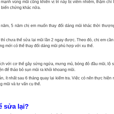
 mạnh vùng mũi cũng khiến vị trí này bị viêm nhiễm, thậm chí 
u biến chứng khác nữa.
 năm, 5 năm chị em muốn thay đổi dáng mũi khác thời thượn
thì chưa thể sửa lại mũi lần 2 ngay được. Theo đó, chị em cần
áng mới có thể thay đổi dáng mũi phù hợp với xu thế.
ch với cơ thể gây sứng ngứa, mưng mủ, bóng đỏ đầu mũi, lộ s
iện để tháo bỏ sụn mũi ra khỏi khoang mũi.
, ít nhất sau 6 tháng quay lại kiểm tra. Việc có nên thực hiện
ng mũi và tư vấn cụ thể.
 sửa lại?