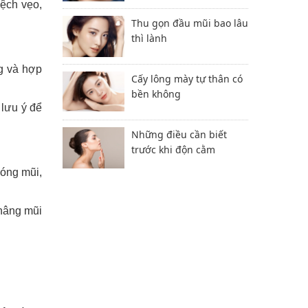
lệch vẹo,
Thu gọn đầu mũi bao lâu
thì lành
g và hợp
Cấy lông mày tự thân có
bền không
 lưu ý để
Những điều cần biết
trước khi độn cằm
óng mũi,
 nâng mũi