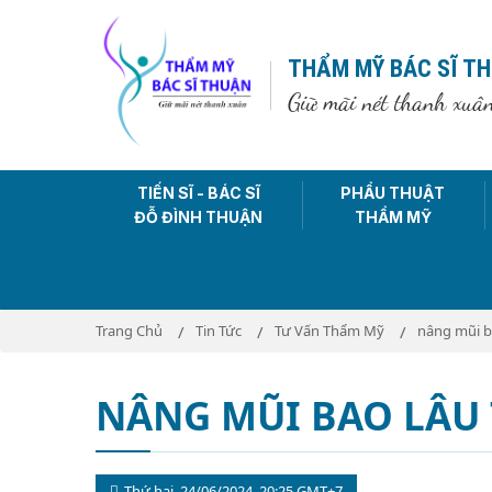
THẨM MỸ BÁC SĨ T
Giữ mãi nét thanh xuâ
TIẾN SĨ - BÁC SĨ
PHẨU THUẬT
ĐỖ ĐÌNH THUẬN
THẨM MỸ
Trang Chủ
Tin Tức
Tư Vấn Thẩm Mỹ
nâng mũi ba
NÂNG MŨI BAO LÂU 
Thứ hai, 24/06/2024, 20:25 GMT+7