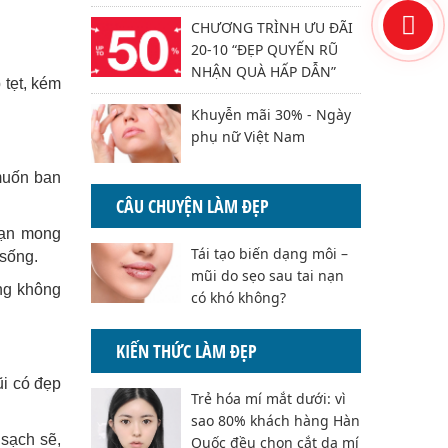
CHƯƠNG TRÌNH ƯU ĐÃI
20-10 “ĐẸP QUYẾN RŨ
NHẬN QUÀ HẤP DẪN”
 tẹt, kém
Khuyễn mãi 30% - Ngày
phụ nữ Việt Nam
muốn ban
CÂU CHUYỆN LÀM ĐẸP
Bạn mong
Tái tạo biến dạng môi –
 sống.
mũi do sẹo sau tai nạn
áng không
có khó không?
KIẾN THỨC LÀM ĐẸP
ũi có đẹp
Trẻ hóa mí mắt dưới: vì
sao 80% khách hàng Hàn
 sạch sẽ,
Quốc đều chọn cắt da mí