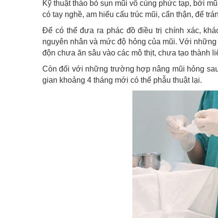
Kỹ thuật tháo bỏ sụn mũi vô cùng phức tạp, bởi mũi 
có tay nghề, am hiểu cấu trúc mũi, cẩn thận, để trá
Để có thể đưa ra phác đồ điều trị chính xác, kh
nguyên nhân và mức độ hỏng của mũi. Với những tr
độn chưa ăn sâu vào các mô thịt, chưa tạo thành liê
Còn đối với những trường hợp nâng mũi hỏng sau 6
gian khoảng 4 tháng mới có thể phẫu thuật lại.