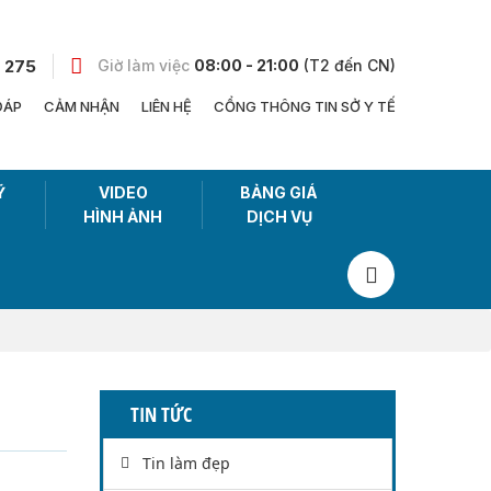
 275
Giờ làm việc
08:00 - 21:00
(T2 đến CN)
ĐÁP
CẢM NHẬN
LIÊN HỆ
CỔNG THÔNG TIN SỞ Y TẾ
Ỹ
VIDEO
BẢNG GIÁ
HÌNH ẢNH
DỊCH VỤ
TIN TỨC
Tin làm đẹp