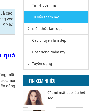
Tin khuyến mãi
quả cao.
Tư vấn thẩm mỹ
cong vẹo
. Để trả
Kiến thức làm đẹp
Câu chuyện làm đẹp
Hoạt động thẩm mỹ
u quả
Tuyển dụng
nâng mũi.
TIN XEM NHIỀU
m sóc mũi
iến dáng
Cắt mí mắt bao lâu hết
sẹo