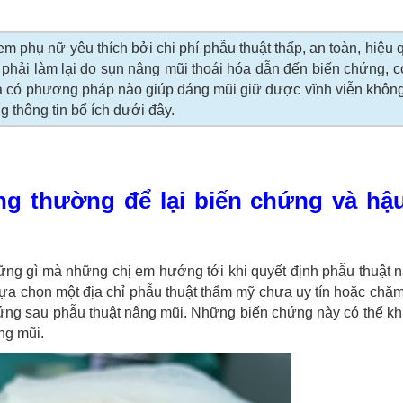
 phụ nữ yêu thích bởi chi phí phẫu thuật thấp, an toàn, hiệu 
ì phải làm lại do sụn nâng mũi thoái hóa dẫn đến biến chứng, 
 và có phương pháp nào giúp dáng mũi giữ được vĩnh viễn không
 thông tin bổ ích dưới đây.
ng thường để lại biến chứng và hậ
ững gì mà những chị em hướng tới khi quyết định phẫu thuật 
ựa chọn một địa chỉ phẫu thuật thẩm mỹ chưa uy tín hoặc chă
ng sau phẫu thuật nâng mũi. Những biến chứng này có thể kh
ng mũi.