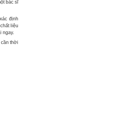
ột bác sĩ
xác định
chất liệu
i ngay.
 cần thời