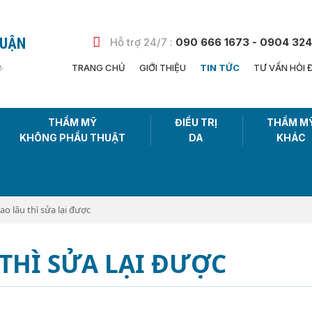
HUẬN
Hỗ trợ 24/7 :
090 666 1673 - 0904 324
n
TRANG CHỦ
GIỚI THIỆU
TIN TỨC
TƯ VẤN HỎI 
THẨM MỸ
ĐIỀU TRỊ
THẨM M
KHÔNG PHẨU THUẬT
DA
KHÁC
o lâu thì sửa lại được
THÌ SỬA LẠI ĐƯỢC