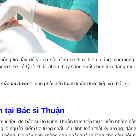
 thông tin đầy đủ về cơ sở mình sẽ thực hiện, dáng mũi mong
người sẽ có tỷ lệ khác nhau, hãy sáng suốt chọn lựa dáng mũ
 sửa lại được”
, bạn phải đến thăm khám trực tiếp với bác sĩ.
n tại Bác sĩ Thuận
 mũi đều do bác sĩ Đỗ Đình Thuận trực tiếp thực hiện nhằm đ
g là người kiểm tra từng chất liệu, tính toán thật kỹ lưỡng, đánh
 không. Do vậy ban không cần phải quá lo lắng cho câu hỏi
n