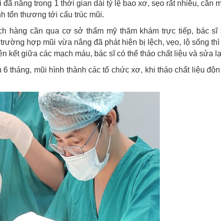
đã nâng trong 1 thời gian dài tỷ lệ bao xơ, sẹo rất nhiều, cần m
nh tổn thương tới cấu trúc mũi.
ách hàng cần qua cơ sở thẩm mỹ thăm khám trực tiếp, bác sĩ 
ường hợp mũi vừa nâng đã phát hiện bị lệch, vẹo, lộ sống thì 
n kết giữa các mạch máu, bác sĩ có thể tháo chất liệu và sửa lạ
 tháng, mũi hình thành các tổ chức xơ, khi tháo chất liệu độn