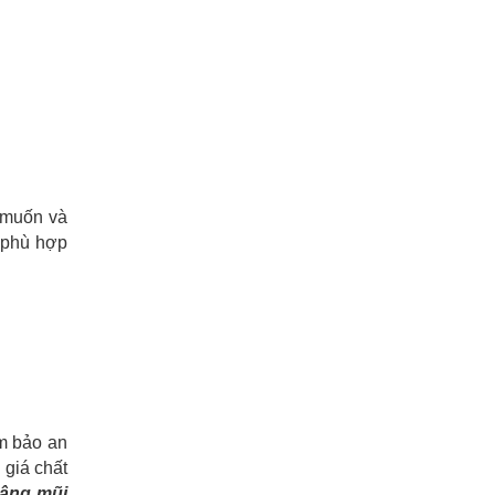
 muốn và
i phù hợp
ảm bảo an
 giá chất
âng mũi