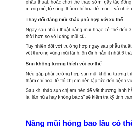
phẫu thuật, hoặc chơi thể thao sớm, gây tác động
mưng mủ, lộ sóng, thậm chí hoại tử mũi… và nhiề
Thay đổi dáng mũi khác phù hợp với xu thế
Ngay sau phẫu thuật nâng mũi hoặc có thể đến 3
thời hơn so với dáng mũi cũ.
Tuy nhiên đối với trường hợp ngay sau phẫu thuật 
vết thương vùng mũi lành, ổn định hẳn ít nhất 6 th
Sụn không tương thích với cơ thể
Nếu gặp phải trường hợp sụn mũi không tương thí
thậm chí hoại tử thì chị em nên lập tức đến bệnh v
Sau khi tháo sụn chị em nên để vết thương lành hẳn
lại lần nữa hay không bác sĩ sẽ kiểm tra kỹ tình trạ
Nâng mũi hỏng bao lâu có thể