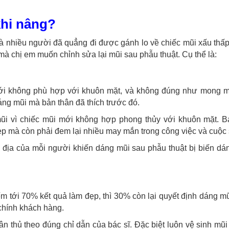
khi nâng?
 nhiều người đã quẳng đi được gánh lo về chiếc mũi xấu thấp
mà chị em muốn chỉnh sửa lại mũi sau phẫu thuật. Cụ thể là:
ới không phù hợp với khuôn mặt, và không đúng như mong 
ng mũi mà bản thân đã thích trước đó.
ũi vì chiếc mũi mới không hợp phong thủy với khuôn mặt. 
p mà còn phải đem lại nhiều may mắn trong công việc và cuộc
ơ địa của mỗi người khiến dáng mũi sau phẫu thuật bị biến d
m tới 70% kết quả làm đẹp, thì 30% còn lại quyết định dáng m
chính khách hàng.
n thủ theo đúng chỉ dẫn của bác sĩ. Đặc biệt luôn vệ sinh mũi