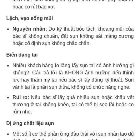
hoặc co rút bao xơ.
Lệch, vẹo sống mũi
Nguyên nhân:
Do kỹ thuật bóc tách khoang mũi của
bác sĩ không chuẩn, đặt sụn không sát màng xương
hoặc cố định sụn không chắc chắn.
Biến dạng tai
Nhiều khách hàng lo lắng lấy sụn tai có ảnh hưởng gì
không?. Câu trả lời là KHÔNG ảnh hưởng đến thính
lực hay thẩm mỹ tai nếu bác sĩ lấy đúng kỹ thuật. Sụn
vành tai là phần sụn thừa, không có chức năng nghe.
Rủi ro:
Nếu bác sĩ lấy quá nhiều sụn hoặc khâu vết
thương ở tai không khéo, tai có thể bị sẹo lồi hoặc co
rúm nhẹ.
Dị ứng chất liệu sụn
Một số ít cơ thể phản ứng đào thải với sụn nhân tạo dù