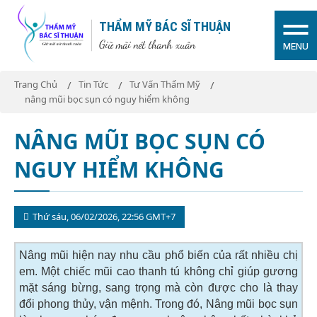
THẨM MỸ BÁC SĨ THUẬN
Giữ mãi nét thanh xuân
MENU
Trang Chủ
Tin Tức
Tư Vấn Thẩm Mỹ
nâng mũi bọc sụn có nguy hiểm không
NÂNG MŨI BỌC SỤN CÓ
NGUY HIỂM KHÔNG
Thứ sáu, 06/02/2026, 22:56 GMT+7
Nâng mũi hiện nay nhu cầu phổ biến của rất nhiều chị
em. Một chiếc mũi cao thanh tú không chỉ giúp gương
mặt sáng bừng, sang trọng mà còn được cho là thay
đổi phong thủy, vận mệnh. Trong đó, Nâng mũi bọc sụn