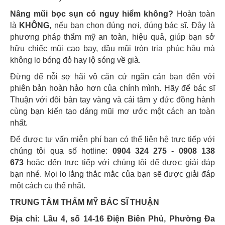
Nâng mũi bọc sụn có nguy hiểm không?
Hoàn toàn
là
KHÔNG
, nếu bạn chọn đúng nơi, đúng bác sĩ. Đây là
phương pháp thẩm mỹ an toàn, hiệu quả, giúp bạn sở
hữu chiếc mũi cao bay, đầu mũi tròn trịa phúc hậu mà
không lo bóng đỏ hay lộ sóng về già.
Đừng để nỗi sợ hãi vô căn cứ ngăn cản bạn đến với
phiên bản hoàn hảo hơn của chính mình. Hãy để bác sĩ
Thuận với đôi bàn tay vàng và cái tâm y đức đồng hành
cùng bạn kiến tạo dáng mũi mơ ước một cách an toàn
nhất.
Để được tư vấn miễn phí bạn có thể liên hệ trực tiếp với
chúng tôi qua số hotline:
0904 324 275 - 0908 138
673
hoặc đến trực tiếp với chúng tôi để được giải đáp
bạn nhé. Mọi lo lắng thắc mắc của bạn sẽ được giải đáp
một cách cụ thể nhất.
TRUNG TÂM THẨM MỸ BÁC SĨ THUẬN
Địa chỉ: Lầu 4, số 14-16 Điện Biên Phủ, Phường Đa