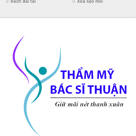
Rách dái tai
Xóa sẹo môi