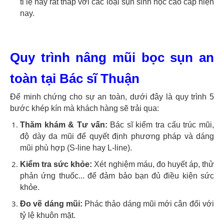
tỉ lệ này rất thấp với các loại sụn sinh học cao cấp hiện
nay.
Quy trình nâng mũi bọc sụn an
toàn tại Bác sĩ Thuận
Để minh chứng cho sự an toàn, dưới đây là quy trình 5
bước khép kín mà khách hàng sẽ trải qua:
Thăm khám & Tư vấn:
Bác sĩ kiểm tra cấu trúc mũi,
độ dày da mũi để quyết định phương pháp và dáng
mũi phù hợp (S-line hay L-line).
Kiểm tra sức khỏe:
Xét nghiệm máu, đo huyết áp, thử
phản ứng thuốc... để đảm bảo bạn đủ điều kiện sức
khỏe.
Đo vẽ dáng mũi:
Phác thảo dáng mũi mới cân đối với
tỷ lệ khuôn mặt.