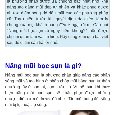
là phương pháp được ưa chuộng bậc nhất nhờ khả
năng tạo dáng mũi đẹp tự nhiên và khắc phục được
nhược điểm bóng đỏ đầu mũi của các phương pháp
cũ. Tuy nhiên, trước khi quyết định dao kéo, tâm lý
chung của mọi khách hàng đều e ngại rủi ro. Câu hỏi
"Nâng mũi bọc sụn có nguy hiểm không?" luôn được
chị em quan tâm và tìm hiểu. Hãy cùng xem qua bài viết
sau để đi tìm câu trả lời nhé.
Nâng mũi bọc sụn là gì?
Nâng mũi bọc sụn là phương pháp giúp nâng cao phần
sống mũi và tạo hình ở phần chóp mũi bằng sụn tự thân
(thường lấy ở sụn tai, sụn sườn,...). Vì thế, sau khi thực
hiện nâng mũi bọc sụn, sẽ khắc phục được những
nhược điểm ở mũi trước đó như: đầu mũi bóng đỏ, sống
mũi bị tụt hoặc lộ sống.