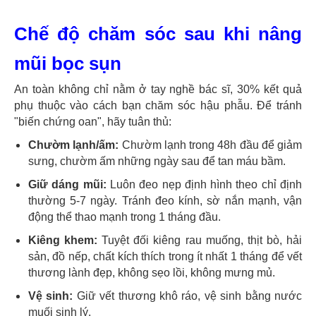
Chế độ chăm sóc sau khi nâng
mũi bọc sụn
An toàn không chỉ nằm ở tay nghề bác sĩ, 30% kết quả
phụ thuộc vào cách bạn chăm sóc hậu phẫu. Để tránh
"biến chứng oan", hãy tuân thủ:
Chườm lạnh/ấm:
Chườm lạnh trong 48h đầu để giảm
sưng, chườm ấm những ngày sau để tan máu bầm.
Giữ dáng mũi:
Luôn đeo nẹp định hình theo chỉ định
thường 5-7 ngày. Tránh đeo kính, sờ nắn mạnh, vận
động thể thao mạnh trong 1 tháng đầu.
Kiêng khem:
Tuyệt đối kiêng rau muống, thịt bò, hải
sản, đồ nếp, chất kích thích trong ít nhất 1 tháng để vết
thương lành đẹp, không sẹo lồi, không mưng mủ.
Vệ sinh:
Giữ vết thương khô ráo, vệ sinh bằng nước
muối sinh lý.