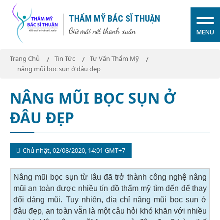
THẨM MỸ BÁC SĨ THUẬN
Giữ mãi nét thanh xuân
MENU
Trang Chủ
Tin Tức
Tư Vấn Thẩm Mỹ
nâng mũi bọc sụn ở đâu đẹp
NÂNG MŨI BỌC SỤN Ở
ĐÂU ĐẸP
Chủ nhật, 02/08/2020, 14:01 GMT+7
Nâng mũi bọc sụn từ lâu đã trở thành công nghệ nâng
mũi an toàn được nhiều tín đồ thẩm mỹ tìm đến để thay
đổi dáng mũi. Tuy nhiên, địa chỉ nâng mũi bọc sụn ở
đâu đẹp, an toàn vẫn là một câu hỏi khó khăn với nhiều