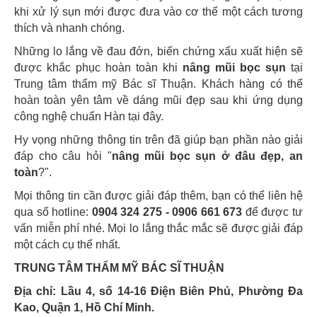
khi xử lý sụn mới được đưa vào cơ thể một cách tương
thích và nhanh chóng.
Những lo lắng về đau đớn, biến chứng xấu xuất hiện sẽ
được khắc phục hoàn toàn khi
nâng mũi bọc sụn
tại
Trung tâm thẩm mỹ Bác sĩ Thuận. Khách hàng có thể
hoàn toàn yên tâm về dáng mũi đẹp sau khi ứng dụng
công nghệ chuẩn Hàn tại đây.
Hy vọng những thông tin trên đã giúp bạn phần nào giải
đáp cho câu hỏi "
nâng mũi bọc sụn ở đâu đẹp, an
toàn
?".
Mọi thông tin cần được giải đáp thêm, bạn có thể liên hệ
qua số hotline:
0904 324 275 - 0906 661 673
để được tư
vấn miễn phí nhé. Mọi lo lắng thắc mắc sẽ được giải đáp
một cách cụ thể nhất.
TRUNG TÂM THẨM MỸ BÁC SĨ THUẬN
Địa chỉ: Lầu 4, số 14-16 Điện Biên Phủ, Phường Đa
Kao, Quận 1, Hồ Chí Minh.