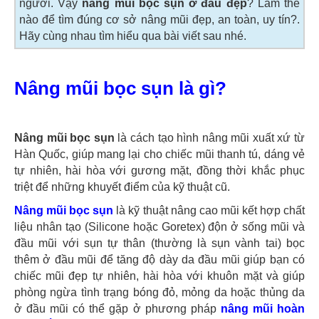
người. Vậy
nâng mũi bọc sụn ở đâu đẹp
? Làm thế
nào để tìm đúng cơ sở nâng mũi đẹp, an toàn, uy tín?.
Hãy cùng nhau tìm hiểu qua bài viết sau nhé.
Nâng mũi bọc sụn là gì?
Nâng mũi bọc sụn
là cách tạo hình nâng mũi xuất xứ từ
Hàn Quốc, giúp mang lại cho chiếc mũi thanh tú, dáng vẻ
tự nhiên, hài hòa với gương mặt, đồng thời khắc phục
triệt để những khuyết điểm của kỹ thuật cũ.
Nâng mũi bọc sụn
là kỹ thuật nâng cao mũi kết hợp chất
liệu nhân tạo (Silicone hoặc Goretex) độn ở sống mũi và
đầu mũi với sụn tự thân (thường là sụn vành tai) bọc
thêm ở đầu mũi để tăng độ dày da đầu mũi giúp bạn có
chiếc mũi đẹp tự nhiên, hài hòa với khuôn mặt và giúp
phòng ngừa tình trạng bóng đỏ, mỏng da hoặc thủng da
ở đầu mũi có thể gặp ở phương pháp
nâng mũi hoàn