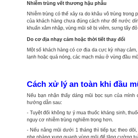
Nhiễm trùng vết thương hậu phẫu
Nhiễm trùng có thể xảy ra do khâu vô trùng trong
của khách hàng chưa đúng cách như để nước dính v
khuẩn xâm nhập, vùng mũi sẽ bị viêm, sưng tấy đỏ 
Do cơ địa nhạy cảm hoặc thời tiết thay đổi
Một số khách hàng có cơ địa da cực kỳ nhạy cảm, d
lạnh hoặc quá nóng, các mạch máu ở vùng đầu mũi 
Cách xử lý an toàn khi đầu m
Nếu bạn nhận thấy dáng mũi bọc sụn của mình có
hướng dẫn sau:
- Tuyệt đối không tự ý mua thuốc kháng sinh, thuố
nguy cơ nhiễm trùng nghiêm trọng hơn.
- Nếu nâng mũi dưới 1 tháng thì tiếp tục theo dõ
nhẹ nhàng xung quanh vùng mũi để tăng cường t