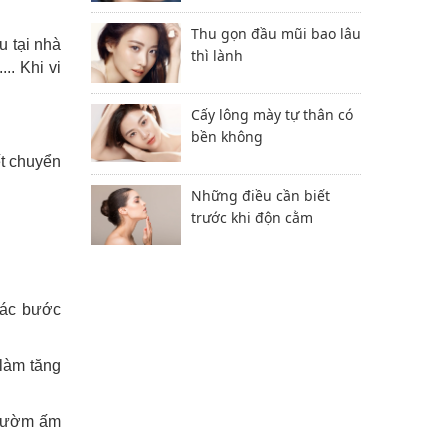
Thu gọn đầu mũi bao lâu
u tại nhà
thì lành
.. Khi vi
Cấy lông mày tự thân có
bền không
ết chuyển
Những điều cần biết
trước khi độn cằm
các bước
 làm tăng
 chườm ấm