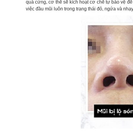
quá cứng, cơ thể sẽ kích hoạt cơ chế tự bảo vệ để 
việc đầu mũi luôn trong trạng thái đỏ, ngứa và nhạy