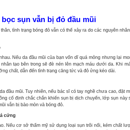
bọc sụn vẫn bị đỏ đầu mũi
hân, tình trạng bóng đỏ vẫn có thể xảy ra do các nguyên nhâ
o
c nhau. Nếu da đầu mũi của bạn vốn dĩ quá mỏng nhưng lại m
n nhân tạo bên trong sẽ đè nén lên mạch máu dưới da. Khi m
ỡng chất, dẫn đến tình trạng căng tức và đỏ ửng kéo dài.
da đầu mũi. Tuy nhiên, nếu bác sĩ có tay nghề chưa cao, đặt 
không cố định chắc chắn khiến sụn bị dịch chuyển, lớp sụn này
mũi vẫn bị bào mòn và bóng đỏ.
uá cứng
o. Nếu cơ sở thẩm mỹ sử dụng loại sụn trôi nổi, kém chất lư