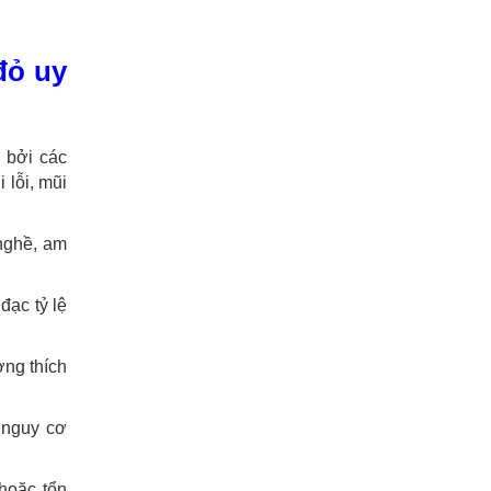
đỏ uy
 bởi các
 lỗi, mũi
 nghề, am
đạc tỷ lệ
ơng thích
a nguy cơ
hoặc tổn