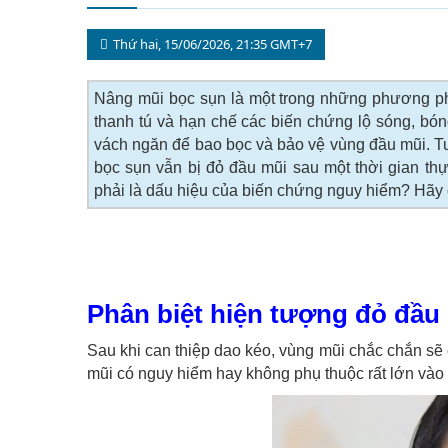
Thứ hai, 15/06/2026, 21:35 GMT+7
Nâng mũi bọc sụn là một trong những phương ph
thanh tú và hạn chế các biến chứng lộ sóng, bó
vách ngăn để bao bọc và bảo vệ vùng đầu mũi. Tu
bọc sụn vẫn bị đỏ đầu mũi sau một thời gian th
phải là dấu hiệu của biến chứng nguy hiểm? Hãy cù
Phân biệt hiện tượng đỏ đầu
Sau khi can thiệp dao kéo, vùng mũi chắc chắn sẽ 
mũi có nguy hiểm hay không phụ thuộc rất lớn vào 