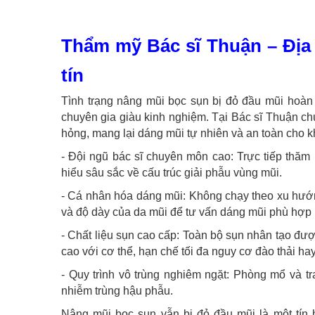
Thẩm mỹ Bác sĩ Thuận – Địa
tín
Tình trạng nâng mũi bọc sụn bị đỏ đầu mũi hoàn 
chuyên gia giàu kinh nghiệm. Tại Bác sĩ Thuận ch
hỏng, mang lại dáng mũi tự nhiên và an toàn cho 
- Đội ngũ bác sĩ chuyên môn cao: Trực tiếp thăm
hiểu sâu sắc về cấu trúc giải phẫu vùng mũi.
- Cá nhân hóa dáng mũi: Không chạy theo xu hướn
và độ dày của da mũi để tư vấn dáng mũi phù hợp n
- Chất liệu sụn cao cấp: Toàn bộ sụn nhân tạo đư
cao với cơ thể, hạn chế tối đa nguy cơ đào thải ha
- Quy trình vô trùng nghiêm ngặt: Phòng mổ và tr
nhiễm trùng hậu phẫu.
Nâng mũi bọc sụn vẫn bị đỏ đầu mũi là một tín 