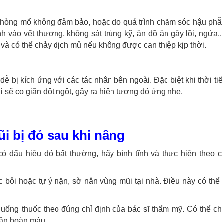
 phòng mổ không đảm bảo, hoặc do quá trình chăm sóc hậu phẫ
ào vết thương, không sát trùng kỹ, ăn đồ ăn gây lồi, ngứa....
và có thể chảy dịch mủ nếu không được can thiệp kịp thời.
ễ bị kích ứng với các tác nhân bên ngoài. Đặc biệt khi thời ti
sẽ co giãn đột ngột, gây ra hiện tượng đỏ ửng nhẹ.
ũi bị đỏ sau khi nâng
 dấu hiệu đỏ bất thường, hãy bình tĩnh và thực hiện theo 
c bôi hoặc tự ý nặn, sờ nắn vùng mũi tại nhà. Điều này có thể
i, uống thuốc theo đúng chỉ định của bác sĩ thẩm mỹ. Có thể
uần hoàn máu.