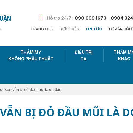
HUẬN
Hỗ trợ 24/7 :
090 666 1673 - 0904 324
n
TRANG CHỦ
GIỚI THIỆU
TIN TỨC
TƯ VẤN HỎI 
THẨM MỸ
ĐIỀU TRỊ
THẨM M
KHÔNG PHẨU THUẬT
DA
KHÁC
ọc sụn vẫn bị đỏ đầu mũi là do đâu
VẪN BỊ ĐỎ ĐẦU MŨI LÀ D