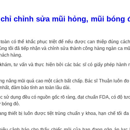
 chỉ chỉnh sửa mũi hỏng, mũi bóng 
toàn có thể khắc phục triệt để nếu được can thiệp đúng cách
úng tôi đã tiếp nhận và chỉnh sửa thành công hàng ngàn ca mũi
khách hàng.
 khám, tư vấn và thực hiện bởi các bác sĩ có giấy phép hành
g nâng mũi quá cao một cách bất chấp. Bác sĩ Thuận luôn đo 
hất, đảm bảo tính an toàn lâu dài.
ợc sử dụng đều có nguồn gốc rõ ràng, đạt chuẩn FDA, có độ tư
y bóng đỏ.
ang thiết bị luôn được tiệt trùng chuẩn y khoa, hạn chế tối đ
hiệu cảnh báo cho thấy chiếc mũi của bạn đang gặp áp lực 