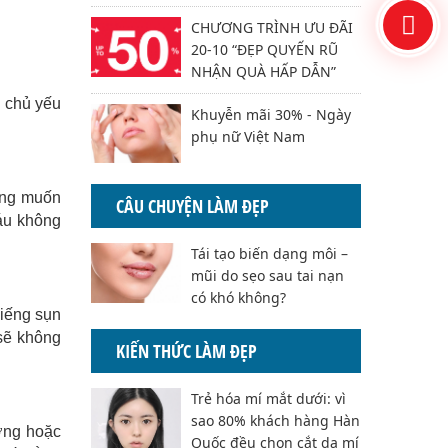
CHƯƠNG TRÌNH ƯU ĐÃI
20-10 “ĐẸP QUYẾN RŨ
NHẬN QUÀ HẤP DẪN”
n chủ yếu
Khuyễn mãi 30% - Ngày
phụ nữ Việt Nam
ong muốn
CÂU CHUYỆN LÀM ĐẸP
áu không
Tái tạo biến dạng môi –
mũi do sẹo sau tai nạn
có khó không?
miếng sụn
 sẽ không
KIẾN THỨC LÀM ĐẸP
Trẻ hóa mí mắt dưới: vì
sao 80% khách hàng Hàn
ợng hoặc
Quốc đều chọn cắt da mí