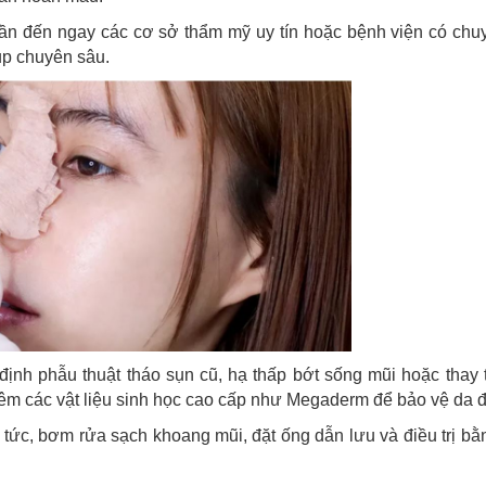
cần đến ngay các cơ sở thẩm mỹ uy tín hoặc bệnh viện có chu
ụp chuyên sâu.
định phẫu thuật tháo sụn cũ, hạ thấp bớt sống mũi hoặc thay
hêm các vật liệu sinh học cao cấp như Megaderm để bảo vệ da 
 tức, bơm rửa sạch khoang mũi, đặt ống dẫn lưu và điều trị b