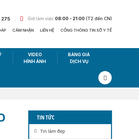
 275
Giờ làm việc
08:00 - 21:00
(T2 đến CN)
ĐÁP
CẢM NHẬN
LIÊN HỆ
CỔNG THÔNG TIN SỞ Y TẾ
Ỹ
VIDEO
BẢNG GIÁ
HÌNH ẢNH
DỊCH VỤ
O
TIN TỨC
Tin làm đẹp