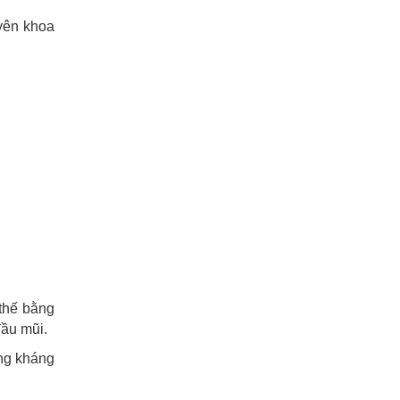
yên khoa
 thế bằng
đầu mũi.
ằng kháng