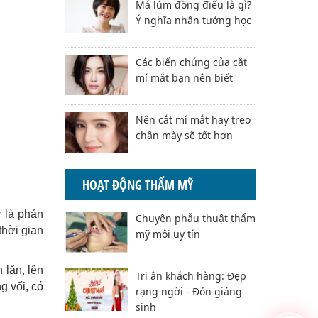
Má lúm đồng điếu là gì?
Ý nghĩa nhân tướng học
Các biến chứng của cắt
mí mắt bạn nên biết
Nên cắt mí mắt hay treo
chân mày sẽ tốt hơn
HOẠT ĐỘNG THẨM MỸ
y là phản
Chuyên phẫu thuật thẩm
thời gian
mỹ môi uy tín
 lặn, lên
Tri ân khách hàng: Đẹp
g vối, có
rạng ngời - Đón giáng
sinh