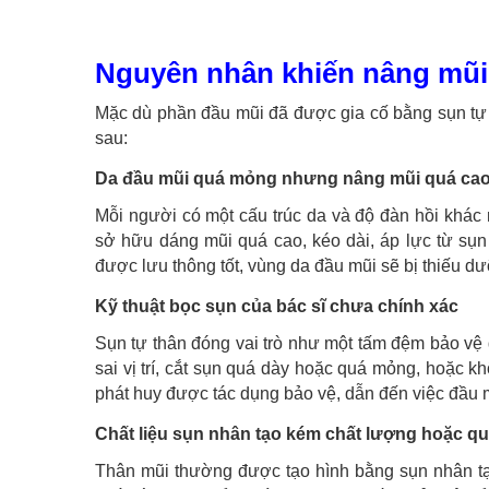
Nguyên nhân khiến nâng mũi 
Mặc dù phần đầu mũi đã được gia cố bằng sụn tự t
sau:
Da đầu mũi quá mỏng nhưng nâng mũi quá ca
Mỗi người có một cấu trúc da và độ đàn hồi khá
sở hữu dáng mũi quá cao, kéo dài, áp lực từ sụ
được lưu thông tốt, vùng da đầu mũi sẽ bị thiếu dư
Kỹ thuật bọc sụn của bác sĩ chưa chính xác
Sụn tự thân đóng vai trò như một tấm đệm bảo vệ 
sai vị trí, cắt sụn quá dày hoặc quá mỏng, hoặc 
phát huy được tác dụng bảo vệ, dẫn đến việc đầu 
Chất liệu sụn nhân tạo kém chất lượng hoặc q
Thân mũi thường được tạo hình bằng sụn nhân tạ