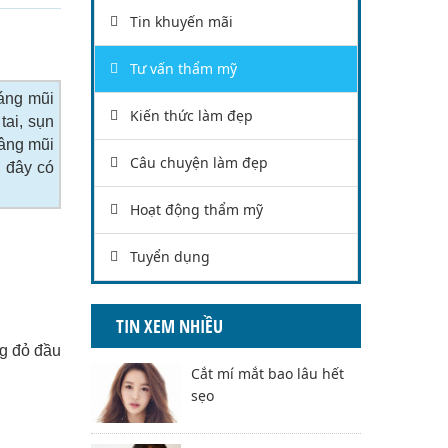
Tin khuyến mãi
Tư vấn thẩm mỹ
áng mũi
Kiến thức làm đẹp
tai, sụn
nâng mũi
Câu chuyện làm đẹp
u đây có
Hoạt động thẩm mỹ
Tuyển dụng
TIN XEM NHIỀU
ng đỏ đầu
Cắt mí mắt bao lâu hết
sẹo