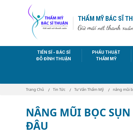
THẨM MỸ BÁC SĨ T
Giữ mãi nét thanh xuâ
TIẾN SĨ - BÁC SĨ
PHẨU THUẬT
ĐỖ ĐÌNH THUẬN
THẨM MỸ
Trang Chủ
Tin Tức
Tư Vấn Thẩm Mỹ
nâng mũi b
NÂNG MŨI BỌC SỤN 
ĐÂU