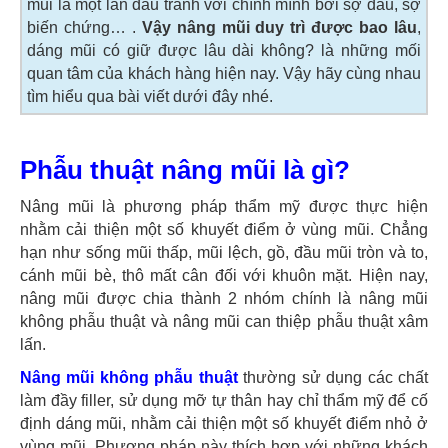
mũi là một lần đấu tranh với chính mình bởi sợ đau, sợ
biến chứng… .
Vậy nâng mũi duy trì được bao lâu
,
dáng mũi có giữ được lâu dài không? là những mối
quan tâm của khách hàng hiện nay. Vậy hãy cùng nhau
tìm hiểu qua bài viết dưới đây nhé.
Phẫu thuật nâng mũi là gì?
Nâng mũi là phương pháp thẩm mỹ được thực hiện
nhằm cải thiện một số khuyết điểm ở vùng mũi. Chẳng
hạn như sống mũi thấp, mũi lệch, gồ, đầu mũi tròn và to,
cánh mũi bè, thô mất cân đối với khuôn mặt. Hiện nay,
nâng mũi được chia thành 2 nhóm chính là nâng mũi
không phẫu thuật và nâng mũi can thiệp phẫu thuật xâm
lấn.
Nâng mũi không phẫu thuật
thường sử dụng các chất
làm đầy filler, sử dụng mỡ tự thân hay chỉ thẩm mỹ để cố
định dáng mũi, nhằm cải thiện một số khuyết điểm nhỏ ở
vùng mũi. Phương pháp này thích hợp với những khách