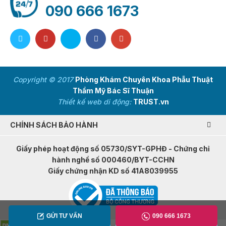
090 666 1673
Copyright © 2017
Phòng Khám Chuyên Khoa Phẫu Thuật
Thẩm Mỹ Bác Sĩ Thuận
Thiết kế web di động:
TRUST.vn
CHÍNH SÁCH BẢO HÀNH
Giấy phép hoạt động số 05730/SYT-GPHĐ - Chứng chỉ
hành nghề số 000460/BYT-CCHN
Giấy chứng nhận KD số 41A8039955
GỬI TƯ VẤN
090 666 1673