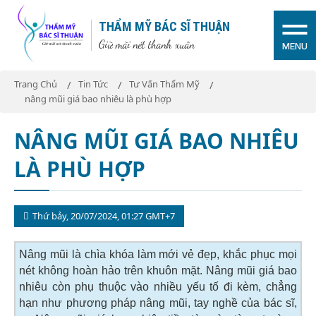
THẨM MỸ BÁC SĨ THUẬN
Giữ mãi nét thanh xuân
MENU
Trang Chủ
Tin Tức
Tư Vấn Thẩm Mỹ
nâng mũi giá bao nhiêu là phù hợp
NÂNG MŨI GIÁ BAO NHIÊU
LÀ PHÙ HỢP
Thứ bảy, 20/07/2024, 01:27 GMT+7
Nâng mũi là chìa khóa làm mới vẻ đẹp, khắc phục mọi
nét không hoàn hảo trên khuôn mặt. Nâng mũi giá bao
nhiêu còn phụ thuộc vào nhiều yếu tố đi kèm, chẳng
hạn như phương pháp nâng mũi, tay nghề của bác sĩ,