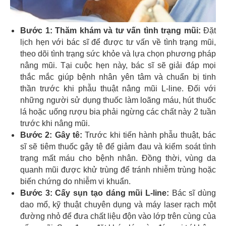
Bước 1: Thăm khám và tư vấn tình trạng mũi:
Đặt
lịch hẹn với bác sĩ để được tư vấn về tình trạng mũi,
theo dõi tình trạng sức khỏe và lựa chọn phương pháp
nâng mũi. Tại cuộc hẹn này, bác sĩ sẽ giải đáp mọi
thắc mắc giúp bệnh nhân yên tâm và chuẩn bị tinh
thần trước khi phẫu thuật nâng mũi L-line. Đối với
những người sử dụng thuốc làm loãng máu, hút thuốc
lá hoặc uống rượu bia phải ngừng các chất này 2 tuần
trước khi nâng mũi.
Bước 2: Gây tê:
Trước khi tiến hành phẫu thuật, bác
sĩ sẽ tiêm thuốc gây tê để giảm đau và kiểm soát tình
trạng mất máu cho bệnh nhân. Đồng thời, vùng da
quanh mũi được khử trùng để tránh nhiễm trùng hoặc
biến chứng do nhiễm vi khuẩn.
Bước 3: Cấy sụn tạo dáng mũi L-line:
Bác sĩ dùng
dao mổ, kỹ thuật chuyên dụng và máy laser rạch một
đường nhỏ để đưa chất liệu độn vào lớp trên cùng của