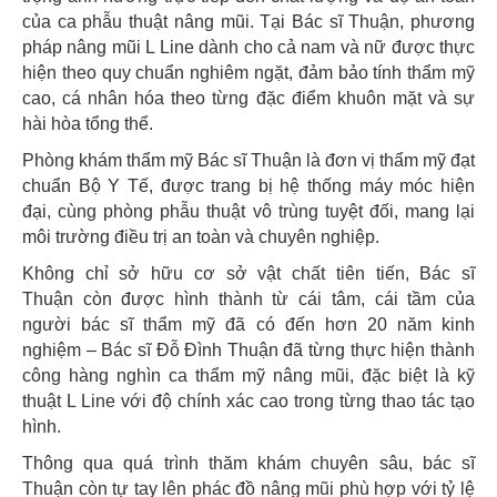
của ca phẫu thuật nâng mũi. Tại Bác sĩ Thuận, phương
pháp nâng mũi L Line dành cho cả nam và nữ được thực
hiện theo quy chuẩn nghiêm ngặt, đảm bảo tính thẩm mỹ
cao, cá nhân hóa theo từng đặc điểm khuôn mặt và sự
hài hòa tổng thể.
Phòng khám thẩm mỹ Bác sĩ Thuận là đơn vị thẩm mỹ đạt
chuẩn Bộ Y Tế, được trang bị hệ thống máy móc hiện
đại, cùng phòng phẫu thuật vô trùng tuyệt đối, mang lại
môi trường điều trị an toàn và chuyên nghiệp.
Không chỉ sở hữu cơ sở vật chất tiên tiến, Bác sĩ
Thuận còn được hình thành từ cái tâm, cái tầm của
người bác sĩ thẩm mỹ đã có đến hơn 20 năm kinh
nghiệm – Bác sĩ Đỗ Đình Thuận đã từng thực hiện thành
công hàng nghìn ca thẩm mỹ nâng mũi, đặc biệt là kỹ
thuật L Line với độ chính xác cao trong từng thao tác tạo
hình.
Thông qua quá trình thăm khám chuyên sâu, bác sĩ
Thuận còn tự tay lên phác đồ nâng mũi phù hợp với tỷ lệ