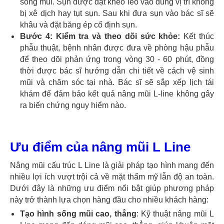
sống mũi. Sụn ​​được đặt khéo léo vào đúng vị trí không
bị xê dịch hay tụt sụn. Sau khi đưa sụn vào bác sĩ sẽ
khâu và đặt băng ép cố định sụn.
Bước 4: Kiểm tra và theo dõi sức khỏe:
Kết thúc
phẫu thuật, bệnh nhân được đưa về phòng hậu phẫu
để theo dõi phản ứng trong vòng 30 - 60 phút, đồng
thời được bác sĩ hướng dẫn chi tiết về cách vệ sinh
mũi và chăm sóc tại nhà. Bác sĩ sẽ sắp xếp lịch tái
khám để đảm bảo kết quả nâng mũi L-line không gây
ra biến chứng nguy hiểm nào.
Ưu điểm của nâng mũi L Line
Nâng mũi cấu trúc L Line là giải pháp tạo hình mang đến
nhiều lợi ích vượt trội cả về mặt thẩm mỹ lẫn độ an toàn.
Dưới đây là những ưu điểm nổi bật giúp phương pháp
này trở thành lựa chọn hàng đầu cho nhiều khách hàng:
Tạo hình sống mũi cao, thẳng
: Kỹ thuật nâng mũi L