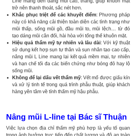
Line mang đến dáng mũi cao, thẳng, giúp khuôn mặt
trở nên thanh thoát, sắc nét hơn.
Khắc phục triệt để các khuyết điểm
: Phương pháp
này có khả năng cải thiện toàn diện các tình trạng như
mũi thấp, sống mũi gồ, đầu mũi to, mũi lệch… từ đó
tạo dáng mũi cân đối, hài hòa với tổng thể khuôn mặt.
Hiệu quả thẩm mỹ tự nhiên và lâu dài
: Với kỹ thuật
sử dụng kết hợp sụn tự thân và sụn nhân tạo cao cấp,
nâng mũi L Line mang lại kết quả mềm mại, tự nhiên
và hạn chế tối đa các biến chứng như bóng đỏ hay lộ
sống mũi.
Không để lại dấu vết thẩm mỹ
: Vết mổ được giấu kín
và xử lý tinh tế trong quá trình phẫu thuật, giúp khách
hàng yên tâm về tính thẩm mỹ hậu phẫu.
Nâng mũi L-line tại Bác sĩ Thuận
Việc lựa chọn địa chỉ thẩm mỹ phù hợp là yếu tố quan
trọng ảnh hưởng trực tiếp đến chất lượng và độ an toàn