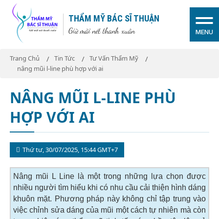
THẨM MỸ BÁC SĨ THUẬN
Giữ mãi nét thanh xuân
MENU
Trang Chủ
Tin Tức
Tư Vấn Thẩm Mỹ
nâng mũi l-line phù hợp với ai
NÂNG MŨI L-LINE PHÙ
HỢP VỚI AI
Thứ tư, 30/07/2025, 15:44 GMT+7
Nâng mũi L Line là một trong những lựa chọn được
nhiều người tìm hiểu khi có nhu cầu cải thiện hình dáng
khuôn mặt. Phương pháp này không chỉ tập trung vào
việc chỉnh sửa dáng của mũi một cách tự nhiên mà còn