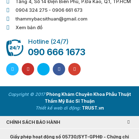
Tầng 4, Số 14 Điện Biên Phủ, P.Đa Kao, Q.1, TP.HCM
0904 324 275 - 0906 661 673
thammybacsithuan@gmail.com
Xem bản đồ
Hotline (24/7)
090 666 1673
Copyright © 2017
Phòng Khám Chuyên Khoa Phẫu Thuật
Thẩm Mỹ Bác Sĩ Thuận
Thiết kế web di động:
TRUST.vn
CHÍNH SÁCH BẢO HÀNH
Giấy phép hoạt động số 05730/SYT-GPHĐ - Chứng chỉ