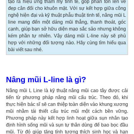
tạo ra hiệu ứng thẩm mỹ tinh tế, góp phần tôn lên vẻ
đẹp cân đối cho khuôn mặt. Với sự kết hợp giữa công
nghệ hiện đại và kỹ thuật phẫu thuật tinh tế, nâng mũi L
line mang đến một dáng mũi thẳng, thanh thoát, góc
cạnh, giúp bạn sở hữu diện mạo sắc sảo nhưng không
kém phần tự nhiên. Vậy dáng mũi L-line này sẽ phù
hợp với những đối tượng nào. Hãy cùng tìm hiểu qua
bài viết sau nhé.
Nâng mũi L-line là gì?
Nâng mũi L Line là kỹ thuật nâng mũi cao tây được cải
tiến từ phương pháp nâng mũi cấu trúc. Theo đó, khi
thực hiện bác sĩ sẽ can thiệp toàn diện vào khung xương
mũi nhằm tái thiết cấu trúc mũi một cách bền vững.
Phương pháp này kết hợp linh hoạt giữa sụn nhân tạo
định hình sống mũi và sụn tự thân dùng để bao bọc đầu
mũi. Từ đó giúp tăng tính tương thích sinh học và hạn