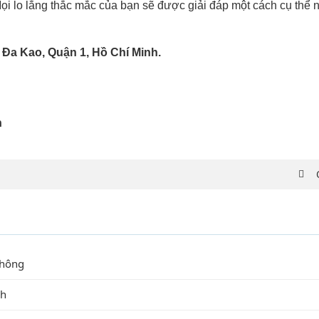
Mọi lo lắng thắc mắc của bạn sẽ được giải đáp một cách cụ thể n
 Đa Kao, Quận 1, Hồ Chí Minh.
n
không
nh