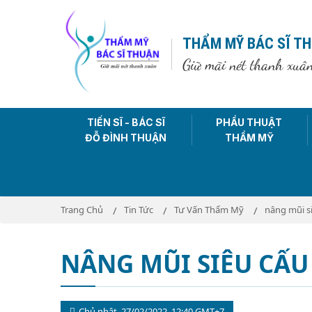
THẨM MỸ BÁC SĨ T
Giữ mãi nét thanh xuâ
TIẾN SĨ - BÁC SĨ
PHẨU THUẬT
ĐỖ ĐÌNH THUẬN
THẨM MỸ
Trang Chủ
Tin Tức
Tư Vấn Thẩm Mỹ
nâng mũi si
NÂNG MŨI SIÊU CẤU 
Chủ nhật, 27/02/2022, 12:40 GMT+7