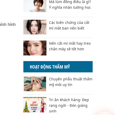
Má lúm đồng điếu là gì?
Ý nghĩa nhân tướng học
Các biến chứng của cắt
ỉnh hình
mí mắt bạn nên biết
Nên cắt mí mắt hay treo
chân mày sẽ tốt hơn
HOẠT ĐỘNG THẨM MỸ
Chuyên phẫu thuật thẩm
mỹ môi uy tín
Tri ân khách hàng: Đẹp
rạng ngời - Đón giáng
sinh