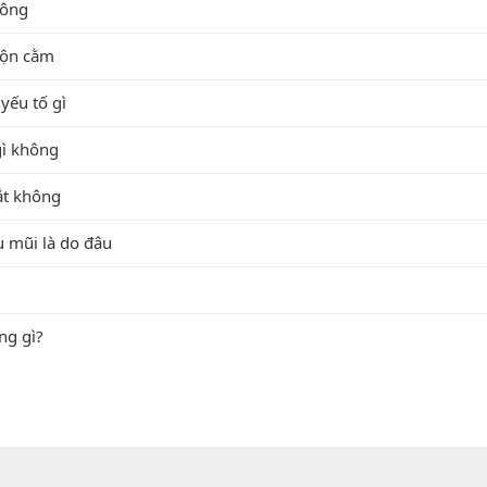
hông
độn cằm
yếu tố gì
gì không
ắt không
u mũi là do đâu
ng gì?