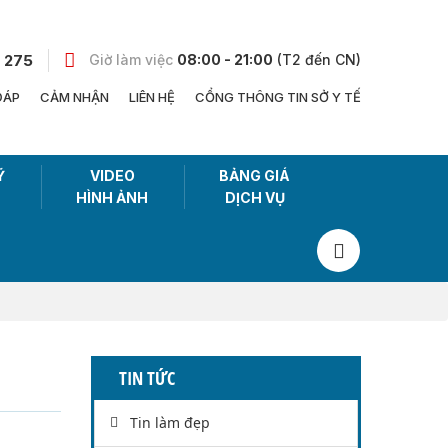
 275
Giờ làm việc
08:00 - 21:00
(T2 đến CN)
ĐÁP
CẢM NHẬN
LIÊN HỆ
CỔNG THÔNG TIN SỞ Y TẾ
Ỹ
VIDEO
BẢNG GIÁ
HÌNH ẢNH
DỊCH VỤ
TIN TỨC
Tin làm đẹp