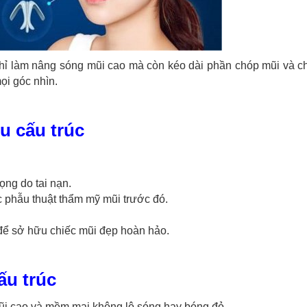
hỉ làm nâng sóng mũi cao mà còn kéo dài phần chóp mũi và ch
ọi góc nhìn.
u cấu trúc
ọng do tai nạn.
ác phẫu thuật thẩm mỹ mũi trước đó.
để sở hữu chiếc mũi đẹp hoàn hảo.
ấu trúc
ũi cao và mềm mại,không lộ sóng hay bóng đỏ