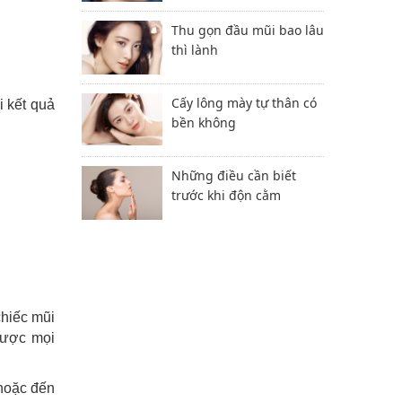
Thu gọn đầu mũi bao lâu
thì lành
Cấy lông mày tự thân có
i kết quả
bền không
Những điều cần biết
trước khi độn cằm
chiếc mũi
được mọi
oặc đến