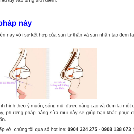
au tùy vào từng thời điểm.
 pháp này
n nay với sự kết hợp của sụn tự thân và sụn nhân tạo đem lạ
ịnh hình theo ý muốn, sóng mũi được nâng cao và đem lại một 
vậy, phương pháp nâng sửa mũi này sẽ giúp bạn khắc phục 
ốn.
ếp với chúng tôi qua số hotline:
0904 324 275 - 0908 138 673
h