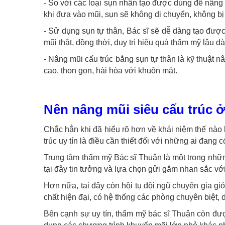
- So với các loại sụn nhân tạo được dùng để nâng 
khi đưa vào mũi, sụn sẽ không di chuyển, không bị 
- Sử dụng sụn tự thân, Bác sĩ sẽ dễ dàng tạo đượ
mũi thật, đồng thời, duy trì hiệu quả thẩm mỹ lâu d
- Nâng mũi cấu trúc bằng sụn tự thân là kỹ thuật 
cao, thon gọn, hài hòa với khuôn mặt.
Nên nâng mũi siêu cấu trúc 
Chắc hẳn khi đã hiểu rõ hơn về khái niệm thế nào la
trúc uy tín là điều cần thiết đối với những ai đan
Trung tâm thẩm mỹ Bác sĩ Thuận là một trong nh
tại đây tin tưởng và lựa chọn gửi gắm nhan sắc vớ
Hơn nữa, tại đây còn hội tụ đội ngũ chuyên gia gi
chất hiện đại, có hệ thống các phòng chuyên biệt,
Bên cạnh sự uy tín, thẩm mỹ bác sĩ Thuận còn được