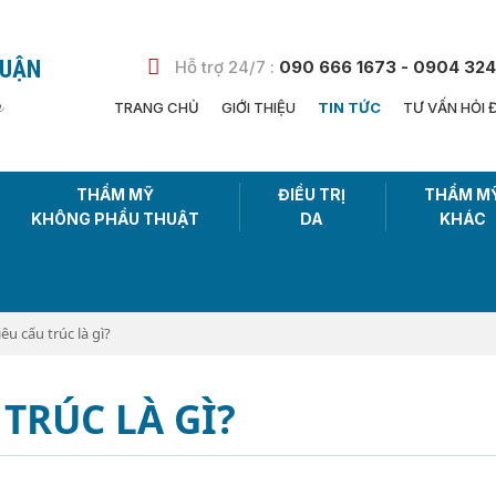
HUẬN
Hỗ trợ 24/7 :
090 666 1673 - 0904 324
n
TRANG CHỦ
GIỚI THIỆU
TIN TỨC
TƯ VẤN HỎI 
THẨM MỸ
ĐIỀU TRỊ
THẨM M
KHÔNG PHẨU THUẬT
DA
KHÁC
êu cấu trúc là gì?
TRÚC LÀ GÌ?