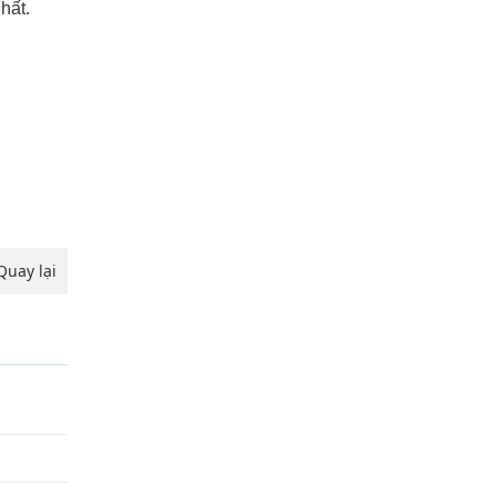
hất.
Quay lại