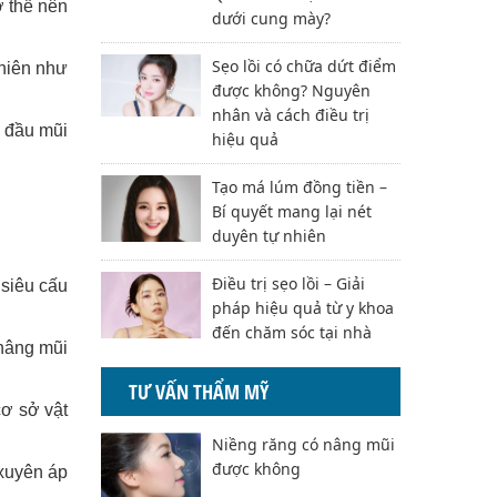
ơ thể nên
dưới cung mày?
Sẹo lồi có chữa dứt điểm
nhiên như
được không? Nguyên
nhân và cách điều trị
, đầu mũi
hiệu quả
Tạo má lúm đồng tiền –
Bí quyết mang lại nét
duyên tự nhiên
Điều trị sẹo lồi – Giải
 siêu cấu
pháp hiệu quả từ y khoa
đến chăm sóc tại nhà
nâng mũi
TƯ VẤN THẨM MỸ
cơ sở vật
Niềng răng có nâng mũi
được không
 xuyên áp