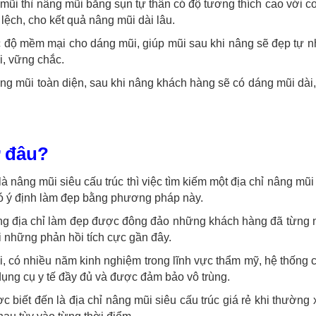
mũi thì nâng mũi bằng sụn tự thân có độ tương thích cao với c
lệch, cho kết quả nâng mũi dài lâu.
c độ mềm mại cho dáng mũi, giúp mũi sau khi nâng sẽ đẹp tự 
ài, vững chắc.
nâng mũi toàn diện, sau khi nâng khách hàng sẽ có dáng mũi dài
ở đâu?
̀ nâng mũi siêu cấu trúc thì việc tìm kiếm một địa chỉ nâng mũi
g có ý định làm đẹp bằng phương pháp này.
ững địa chỉ làm đẹp được đông đảo những khách hàng đã từng 
i những phản hồi tích cực gần đây.
ỏi, có nhiều năm kinh nghiệm trong lĩnh vực thẩm mỹ, hệ thống 
 dụng cụ y tế đầy đủ và được đảm bảo vô trùng.
 biết đến là địa chỉ nâng mũi siêu cấu trúc giá rẻ khi thường