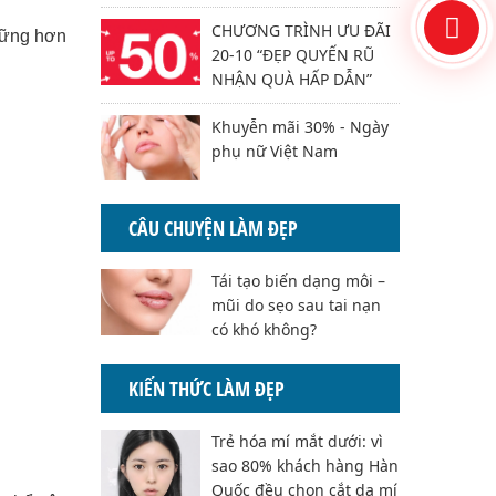
CHƯƠNG TRÌNH ƯU ĐÃI
 vững hơn
20-10 “ĐẸP QUYẾN RŨ
NHẬN QUÀ HẤP DẪN”
Khuyễn mãi 30% - Ngày
phụ nữ Việt Nam
CÂU CHUYỆN LÀM ĐẸP
Tái tạo biến dạng môi –
mũi do sẹo sau tai nạn
có khó không?
KIẾN THỨC LÀM ĐẸP
Trẻ hóa mí mắt dưới: vì
sao 80% khách hàng Hàn
Quốc đều chọn cắt da mí