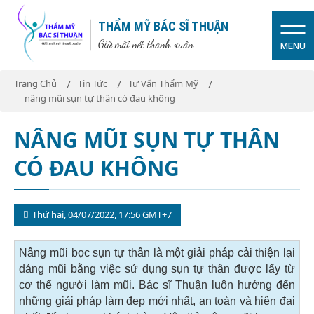
THẨM MỸ BÁC SĨ THUẬN
Giữ mãi nét thanh xuân
MENU
Trang Chủ
Tin Tức
Tư Vấn Thẩm Mỹ
nâng mũi sụn tự thân có đau không
NÂNG MŨI SỤN TỰ THÂN
CÓ ĐAU KHÔNG
Thứ hai, 04/07/2022, 17:56 GMT+7
Nâng mũi bọc sụn tự thân là một giải pháp cải thiện lại
dáng mũi bằng việc sử dụng sụn tự thân được lấy từ
cơ thể người làm mũi. Bác sĩ Thuận luôn hướng đến
những giải pháp làm đẹp mới nhất, an toàn và hiện đại