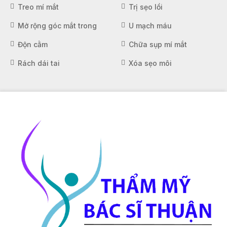
Treo mí mắt
Trị sẹo lồi
Mở rộng góc mắt trong
U mạch máu
Độn cằm
Chữa sụp mí mắt
Rách dái tai
Xóa sẹo môi