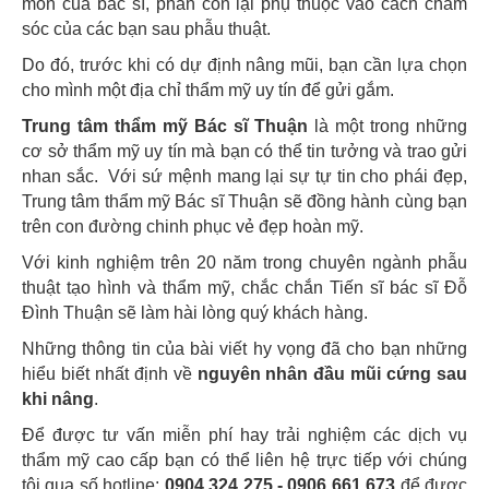
môn của bác sĩ, phần còn lại phụ thuộc vào cách chăm
sóc của các bạn sau phẫu thuật.
Do đó, trước khi có dự định nâng mũi, bạn cần lựa chọn
cho mình một địa chỉ thẩm mỹ uy tín để gửi gắm.
Trung tâm thẩm mỹ Bác sĩ Thuận
là một trong những
cơ sở thẩm mỹ uy tín mà bạn có thể tin tưởng và trao gửi
nhan sắc. Với sứ mệnh mang lại sự tự tin cho phái đẹp,
Trung tâm thẩm mỹ Bác sĩ Thuận sẽ đồng hành cùng bạn
trên con đường chinh phục vẻ đẹp hoàn mỹ.
Với kinh nghiệm trên 20 năm trong chuyên ngành phẫu
thuật tạo hình và thẩm mỹ, chắc chắn Tiến sĩ bác sĩ Đỗ
Đình Thuận sẽ làm hài lòng quý khách hàng.
Những thông tin của bài viết hy vọng đã cho bạn những
hiểu biết nhất định về
nguyên nhân
đầu mũi cứng sau
khi nâng
.
Để được tư vấn miễn phí hay trải nghiệm các dịch vụ
thẩm mỹ cao cấp bạn có thể liên hệ trực tiếp với chúng
tôi qua số hotline:
0904 324 275 - 0906 661 673
để được