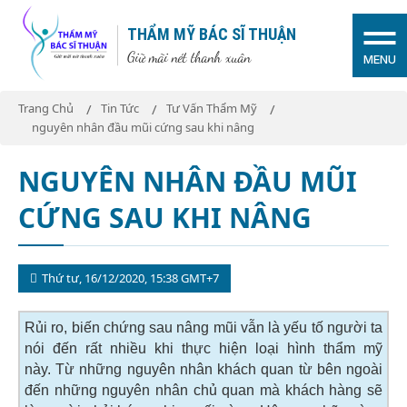
THẨM MỸ BÁC SĨ THUẬN
Giữ mãi nét thanh xuân
MENU
Trang Chủ
Tin Tức
Tư Vấn Thẩm Mỹ
nguyên nhân đầu mũi cứng sau khi nâng
NGUYÊN NHÂN ĐẦU MŨI
CỨNG SAU KHI NÂNG
Thứ tư, 16/12/2020, 15:38 GMT+7
Rủi ro, biến chứng sau nâng mũi vẫn là yếu tố người ta
nói đến rất nhiều khi thực hiện loại hình thẩm mỹ
này. Từ những nguyên nhân khách quan từ bên ngoài
đến những nguyên nhân chủ quan mà khách hàng sẽ