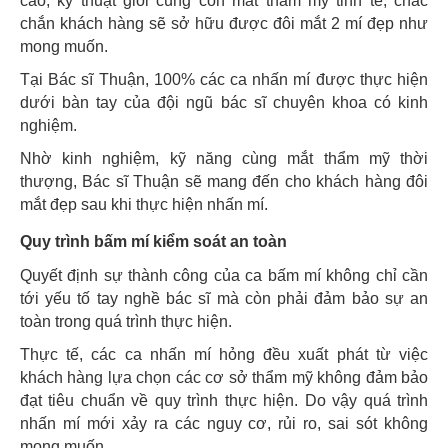
cao, kỹ thuật giỏi cùng con mắt thẩm mỹ tinh tế, chắc
chắn khách hàng sẽ sở hữu được đôi mắt 2 mí đẹp như
mong muốn.
Tại Bác sĩ Thuận, 100% các ca nhấn mí được thực hiện
dưới bàn tay của đội ngũ bác sĩ chuyên khoa có kinh
nghiệm.
Nhờ kinh nghiệm, kỹ năng cùng mắt thẩm mỹ thời
thượng, Bác sĩ Thuận sẽ mang đến cho khách hàng đôi
mắt đẹp sau khi thực hiện nhấn mí.
Quy trình bấm mí kiểm soát an toàn
Quyết định sự thành công của ca bấm mí không chỉ cần
tới yếu tố tay nghề bác sĩ mà còn phải đảm bảo sự an
toàn trong quá trình thực hiện.
Thực tế, các ca nhấn mí hỏng đều xuất phát từ việc
khách hàng lựa chọn các cơ sở thẩm mỹ không đảm bảo
đạt tiêu chuẩn về quy trình thực hiện. Do vậy quá trình
nhấn mí mới xảy ra các nguy cơ, rủi ro, sai sót không
mong muốn.