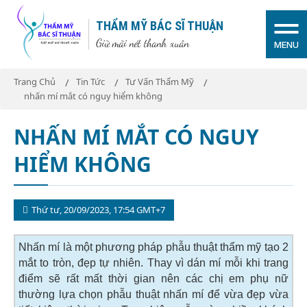
THẨM MỸ BÁC SĨ THUẬN
Giữ mãi nét thanh xuân
MENU
Trang Chủ
Tin Tức
Tư Vấn Thẩm Mỹ
nhấn mí mắt có nguy hiểm không
NHẤN MÍ MẮT CÓ NGUY
HIỂM KHÔNG
Thứ tư, 20/09/2023, 17:54 GMT+7
Nhấn mí là một phương pháp phẫu thuật thẩm mỹ tạo 2
mắt to tròn, đẹp tự nhiên. Thay vì dán mí mỗi khi trang
điểm sẽ rất mất thời gian nên các chị em phụ nữ
thường lựa chọn phẫu thuật nhấn mí để vừa đẹp vừa