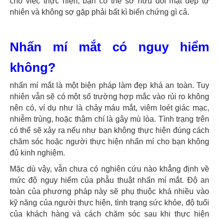
cho việc thực hiện, bạn có thể sở hữu đôi mặt đẹp tự
nhiên và không sợ gặp phải bất kì biến chứng gì cả.
Nhấn mí mắt có nguy hiểm
không?
nhấn mí mắt là một biện pháp làm đẹp khá an toàn. Tuy
nhiên vẫn sẽ có một số trường hợp mắc vào rủi ro không
nên có, ví dụ như là chảy máu mắt, viêm loét giác mạc,
nhiễm trùng, hoặc thậm chí là gây mù lòa. Tình trạng trên
có thể sẽ xảy ra nếu như bạn không thực hiện đúng cách
chăm sóc hoặc người thực hiện nhấn mí cho bạn không
đủ kinh nghiệm.
Mặc dù vậy, vẫn chưa có nghiên cứu nào khẳng định về
mức độ nguy hiểm của phẫu thuật nhấn mí mắt. Độ an
toàn của phương pháp này sẽ phụ thuộc khá nhiều vào
kỹ năng của người thực hiện, tình trạng sức khỏe, độ tuổi
của khách hàng và cách chăm sóc sau khi thực hiện