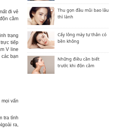
Thu gọn đầu mũi bao lâu
mất đi vẻ
thì lành
 độn cằm
Cấy lông mày tự thân có
nh trạng
bền không
rực tiếp
m V line
m các bạn
Những điều cần biết
trước khi độn cằm
ơ mọi vấn
 tra tình
Ngoài ra,