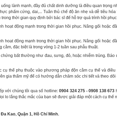
 uống lành mạnh, đầy đủ chất dinh dưỡng là điều quan trọng 
hực phẩm cứng, dai,... Tuân thủ chế độ ăn nhẹ và dễ tiêu hóa 
rong thời gian quy định bởi bác sĩ để hỗ trợ quá trình hồi phục
nh hoạt động mạnh trong thời gian hồi phục. Nâng gối hoặc đầ
nh hoạt động mạnh trong thời gian hồi phục. Nâng gối hoặc đầ
g cằm, đặc biệt là trong vòng 1-2 tuần sau phẫu thuật.
u chứng bất thường như đau, sưng, đỏ, hoặc nhiễm trùng. Báo
c cụ thể phụ thuộc vào phương pháp độn cằm cụ thể và điều 
ên gia thẩm mỹ để có hướng dẫn chăm sóc chi tiết và theo dõi 
ếp với chúng tôi qua số hotline:
0904 324 275 - 0908 138 673
h
Mọi lo lắng thắc mắc của bạn sẽ được giải đáp một cách cụ thể n
 Đa Kao, Quận 1, Hồ Chí Minh.