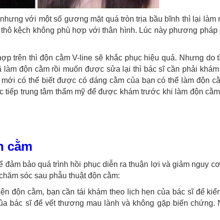
nhưng với một số gương mặt quá tròn trịa bầu bĩnh thì lại làm 
n thô kệch không phù hợp với thân hình. Lúc này phương pháp
 trên thì độn cằm V-line sẽ khắc phục hiệu quả. Nhưng do tì
àm độn cằm rồi muốn được sửa lại thì bác sĩ cần phải khám t
 mới có thể biết được có dáng cằm của bạn có thể làm độn cằ
ực tiếp trung tâm thẩm mỹ để được khám trước khi làm độn cằ
n cằm
 đảm bảo quá trình hồi phục diễn ra thuận lợi và giảm nguy c
 chăm sóc sau phẫu thuật độn cằm:
ện độn cằm, bạn cần tái khám theo lịch hẹn của bác sĩ để kiểm
của bác sĩ để vết thương mau lành và không gặp biến chứng. 