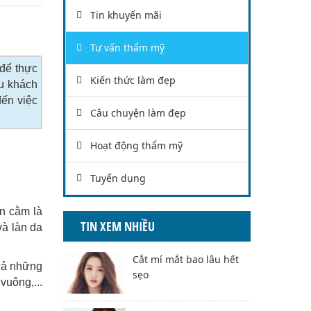
Tin khuyến mãi
Tư vấn thẩm mỹ
để thực
Kiến thức làm đẹp
u khách
đến việc
Câu chuyện làm đẹp
Hoạt động thẩm mỹ
Tuyển dụng
n cằm là
TIN XEM NHIỀU
và làn da
Cắt mí mắt bao lâu hết
 cả những
sẹo
vuông,...