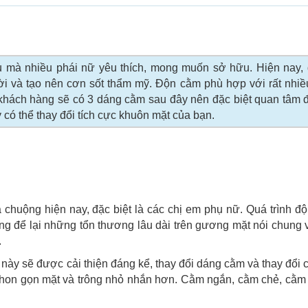
u mà nhiều phái nữ yêu thích, mong muốn sở hữu. Hiện nay, 
i và tạo nên cơn sốt thẩm mỹ. Độn cằm phù hợp với rất nhiề
khách hàng sẽ có 3 dáng cằm sau đây nên đặc biệt quan tâm 
ó thể thay đổi tích cực khuôn mặt của bạn.
uộng hiện nay, đặc biệt là các chị em phụ nữ. Quá trình độ
g để lại những tổn thương lâu dài trên gương mặt nói chung 
.
này sẽ được cải thiện đáng kể, thay đổi dáng cằm và thay đổi
 thon gọn mặt và trông nhỏ nhắn hơn. Cằm ngắn, cằm chẻ, cằm 