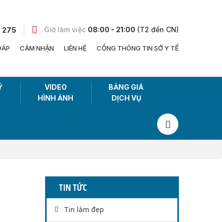
 275
Giờ làm việc
08:00 - 21:00
(T2 đến CN)
ĐÁP
CẢM NHẬN
LIÊN HỆ
CỔNG THÔNG TIN SỞ Y TẾ
Ỹ
VIDEO
BẢNG GIÁ
HÌNH ẢNH
DỊCH VỤ
TIN TỨC
Tin làm đẹp