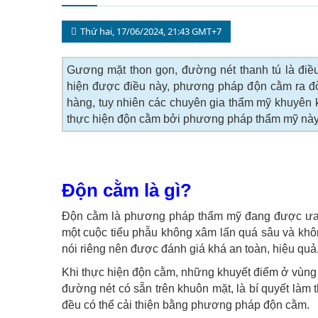
Thứ hai, 17/06/2024, 21:43 GMT+7
Gương mặt thon gọn, đường nét thanh tú là điề
hiện được điều này, phương pháp độn cằm ra đờ
hàng, tuy nhiên các chuyên gia thẩm mỹ khuyên 
thực hiện độn cằm bởi phương pháp thẩm mỹ này c
Độn cằm là gì?
Độn cằm là phương pháp thẩm mỹ đang được ưa ch
một cuộc tiểu phẫu không xâm lấn quá sâu và khôn
nói riêng nên được đánh giá khá an toàn, hiệu quả
Khi thực hiện độn cằm, những khuyết điểm ở vùng 
đường nét có sẵn trên khuôn mặt, là bí quyết làm
đều có thể cải thiện bằng phương pháp độn cằm.