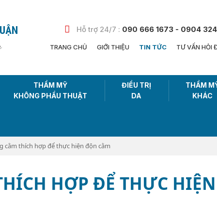
HUẬN
Hỗ trợ 24/7 :
090 666 1673 - 0904 324
n
TRANG CHỦ
GIỚI THIỆU
TIN TỨC
TƯ VẤN HỎI 
THẨM MỸ
ĐIỀU TRỊ
THẨM M
KHÔNG PHẨU THUẬT
DA
KHÁC
 cằm thích hợp để thực hiện độn cằm
HÍCH HỢP ĐỂ THỰC HIỆN