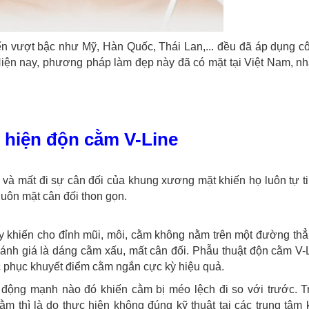
ển vượt bậc như Mỹ, Hàn Quốc, Thái Lan,... đều đã áp dụng c
Hiện nay, phương pháp làm đẹp này đã có mặt tại Việt Nam, n
 hiện độn cằm V-Line
 và mất đi sự cân đối của khung xương mặt khiến họ luôn tự t
huôn mặt cân đối thon gọn.
này khiến cho đỉnh mũi, môi, cằm không nằm trên một đường thẳ
nh giá là dáng cằm xấu, mất cân đối. Phẫu thuật độn cằm V-
 phục khuyết điểm cằm ngắn cực kỳ hiệu quả.
c động mạnh nào đó khiến cằm bị méo lệch đi so với trước. T
m thì là do thực hiện không đúng kỹ thuật tại các trung tâm