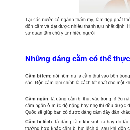
Tại các nước có ngành thẩm mỹ, làm đẹp phát tri
độn cằm và đạt được nhiều thành tựu nhất định. 
sự quan tâm chú ý từ nhiều người.
Những dáng cằm có thể thực
Cằm bị lẹm:
nói nôm na là cằm thụt vào bên trong
sắc. Độn cằm lẹm chính là cách tốt nhất cho một k
Cằm ngắn:
là dáng cằm bị thụt vào trong, điều 
cằm ngắn ở mức độ nặng hay nhẹ thì đều được đá
Quốc sẽ giúp bạn có được dáng cằm đầy đặn khắc
Cằm bị lệch:
là dáng cằm khi sinh ra hay do tá
trường hợp khác cằm bị hư lệch đi sau khi độn cằ