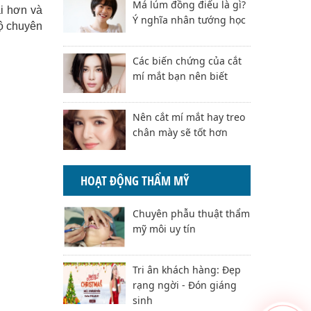
Má lúm đồng điếu là gì?
i hơn và
Ý nghĩa nhân tướng học
độ chuyên
Các biến chứng của cắt
mí mắt bạn nên biết
Nên cắt mí mắt hay treo
chân mày sẽ tốt hơn
HOẠT ĐỘNG THẨM MỸ
Chuyên phẫu thuật thẩm
mỹ môi uy tín
Tri ân khách hàng: Đẹp
rạng ngời - Đón giáng
sinh