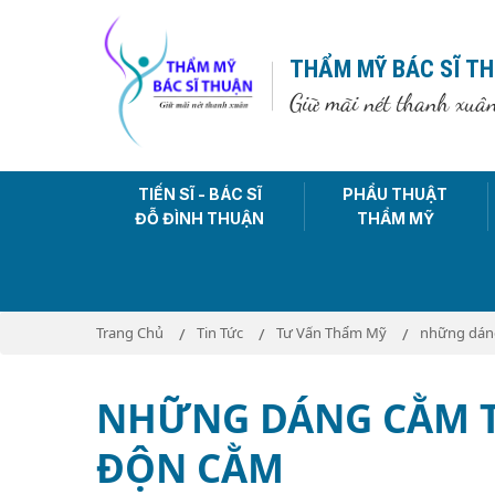
THẨM MỸ BÁC SĨ T
Giữ mãi nét thanh xuâ
TIẾN SĨ - BÁC SĨ
PHẨU THUẬT
ĐỖ ĐÌNH THUẬN
THẨM MỸ
Trang Chủ
Tin Tức
Tư Vấn Thẩm Mỹ
những dáng
NHỮNG DÁNG CẰM T
ĐỘN CẰM