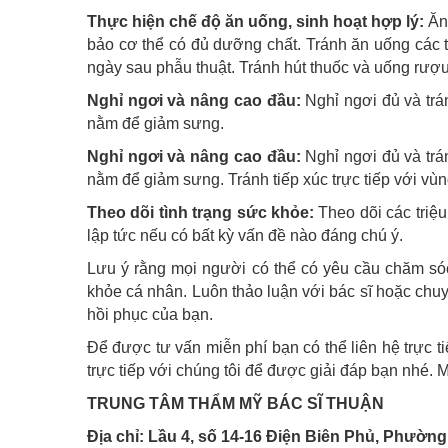
Thực hiện chế độ ăn uống, sinh hoạt hợp lý:
Ăn
bảo cơ thể có đủ dưỡng chất. Tránh ăn uống các t
ngày sau phẫu thuật. Tránh hút thuốc và uống rượu t
Nghỉ ngơi và nâng cao đầu:
Nghỉ ngơi đủ và trá
nằm để giảm sưng.
Nghỉ ngơi và nâng cao đầu:
Nghỉ ngơi đủ và trá
nằm để giảm sưng. Tránh tiếp xúc trực tiếp với vùn
Theo dõi tình trạng sức khỏe:
Theo dõi các triệ
lập tức nếu có bất kỳ vấn đề nào đáng chú ý.
Lưu ý rằng mọi người có thể có yêu cầu chăm só
khỏe cá nhân. Luôn thảo luận với bác sĩ hoặc chuy
hồi phục của bạn.
Để được tư vấn miễn phí bạn có thể liên hệ trực ti
trực tiếp với chúng tôi để được giải đáp bạn nhé. 
TRUNG TÂM THẨM MỸ BÁC SĨ THUẬN
Địa chỉ: Lầu 4, số 14-16 Điện Biên Phủ, Phường