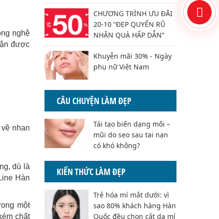
CHƯƠNG TRÌNH ƯU ĐÃI
20-10 “ĐẸP QUYẾN RŨ
ông nghệ
NHẬN QUÀ HẤP DẪN”
hận được
Khuyễn mãi 30% - Ngày
phụ nữ Việt Nam
CÂU CHUYỆN LÀM ĐẸP
Tái tạo biến dạng môi –
i về nhan
mũi do sẹo sau tai nạn
có khó không?
ng, dù là
KIẾN THỨC LÀM ĐẸP
Line Hàn
Trẻ hóa mí mắt dưới: vì
rong một
sao 80% khách hàng Hàn
Quốc đều chọn cắt da mí
 kém chất