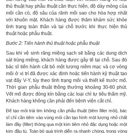
thủ thuật hay phẫu thuật cần thực hiện, độ dày mỏng của
môi cần có, độ sâu của rãnh môi sao cho hòa hợp nhất
với khuôn mặt. Khách hàng được thăm khám sức khỏe
tình trạng toàn thân và tại chỗ trước khi thực hiện thủ
thuật hoặc phẫu thuật.
Bước 2: Tiến hành thủ thuật hoặc phẫu thuật
Sau khi vệ sinh răng miệng sạch sẽ bằng các dung dịch
sát trùng miệng, khách hàng được gây tê tại chỗ. Sau đó
bác sĩ tiến hành cắt bỏ một lượng niêm mạc và cơ vòng
môi ở vị trí đã được xác định hoặc tiến hành kỹ thuật tạo
vạt đẩy V-Y, tùy theo tình trạng môi và thiết kế trước mổ.
Thời gian phẫu thuật thông thường khoảng 30-60 phút.
Vết mổ được đóng kín bằng các loại chỉ tự tiêu thẩm mỹ.
Khách hàng không cần phải đến bệnh viện cắt chỉ.
Để tạo môi trái tim không cần phẫu thuật (tiêm filler môi), bác
sĩ chỉ cần tiêm vào vùng môi cần tạo hình một lượng nhỏ chất
làm đầy (filler) thông qua một kim tiêm nhỏ đặc dụng hoặc một
kim đầu tù. Toàn bộ quá trình diễn ra nhanh chóng, trong vòng