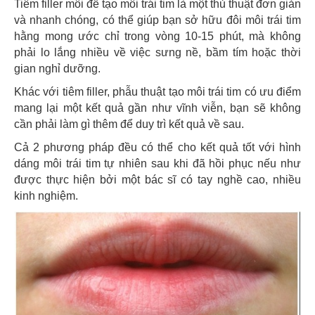
Tiêm filler môi để tạo môi trái tim là một thủ thuật đơn giản
và nhanh chóng, có thể giúp bạn sở hữu đôi môi trái tim
hằng mong ước chỉ trong vòng 10-15 phút, mà không
phải lo lắng nhiều về việc sưng nề, bầm tím hoặc thời
gian nghỉ dưỡng.
Khác với tiêm filler, phẫu thuật tạo môi trái tim có ưu điểm
mang lại một kết quả gần như vĩnh viễn, bạn sẽ không
cần phải làm gì thêm để duy trì kết quả về sau.
Cả 2 phương pháp đều có thể cho kết quả tốt với hình
dáng môi trái tim tự nhiên sau khi đã hồi phục nếu như
được thực hiện bởi một bác sĩ có tay nghề cao, nhiều
kinh nghiệm.