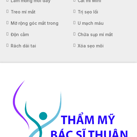
Làm mỏng môi dày
Cắt mí Mini
Treo mí mắt
Trị sẹo lồi
Mở rộng góc mắt trong
U mạch máu
Độn cằm
Chữa sụp mí mắt
Rách dái tai
Xóa sẹo môi