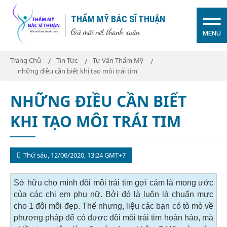
THẨM MỸ BÁC SĨ THUẬN
Giữ mãi nét thanh xuân
MENU
Trang Chủ
Tin Tức
Tư Vấn Thẩm Mỹ
những điều cần biết khi tạo môi trái tim
NHỮNG ĐIỀU CẦN BIẾT
KHI TẠO MÔI TRÁI TIM
Thứ sáu, 12/06/2020, 13:24 GMT+7
Sở hữu cho mình đôi môi trái tim gợi cảm là mong ước
của các chị em phụ nữ. Bởi đó là luôn là chuẩn mực
cho 1 đôi môi đẹp. Thế nhưng, liệu các bạn có tò mò về
phương pháp để có được đôi môi trái tim hoàn hảo, mà