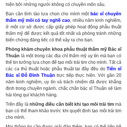
hiện bởi những người không có chuyên môn sâu.
Bạn cần tỉnh táo lựa chọn cho mình một
bác sĩ chuyên
thẩm mỹ môi có tay nghề cao
, nhiều năm kinh nghiệm,
ở một cơ sở được cấp giấy phép hoạt động phẫu thuật
thẩm mỹ để được kết quả tốt nhất và phòng tránh những
biến chứng đáng tiếc có thể xảy ra cho bạn.
Phòng khám chuyên khoa phẫu thuật thẩm mỹ Bác sĩ
Thuận
là một trong các địa chỉ thẩm mỹ uy tín mà bạn có
thể tin tưởng lựa chọn để tạo môi trái tim cho mình. Tất cả
các ca thủ thuật hoặc phẫu thuật tại đây đều do
Tiến sĩ
Bác sĩ Đỗ Đình Thuận
trực tiếp thực hiện. Với gần 20
năm kinh nghiệm, uy tín và trách nhiệm đã được khẳng
định trong chuyên ngành, chắc chắn bác sĩ Thuận sẽ làm
hài lòng quí kháchh hàng.
Trên đây là
những điều cần biết khi tạo môi trái tim
mà
bạn có thể tham khảo trước khi quyết định tạo môi trái tim
cho mình.
Mọi thông tin cần được giải đáp thêm, bạn có thể liên hệ