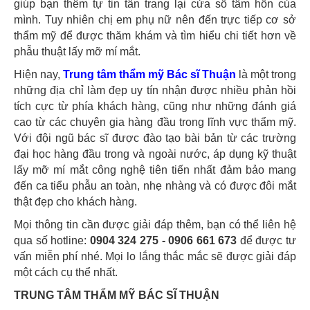
giúp bạn thêm tự tin tân trang lại cửa sổ tâm hồn của
mình. Tuy nhiên chị em phụ nữ nên đến trực tiếp cơ sở
thẩm mỹ để được thăm khám và tìm hiểu chi tiết hơn về
phẫu thuật lấy mỡ mí mắt.
Hiện nay,
Trung tâm thẩm mỹ Bác sĩ Thuận
là một trong
những địa chỉ làm đẹp uy tín nhận được nhiều phản hồi
tích cực từ phía khách hàng, cũng như những đánh giá
cao từ các chuyên gia hàng đầu trong lĩnh vực thẩm mỹ.
Với đội ngũ bác sĩ được đào tạo bài bản từ các trường
đại học hàng đầu trong và ngoài nước, áp dụng kỹ thuật
lấy mỡ mí mắt công nghệ tiên tiến nhất đảm bảo mang
đến ca tiểu phẫu an toàn, nhẹ nhàng và có được đôi mắt
thật đẹp cho khách hàng.
Mọi thông tin cần được giải đáp thêm, bạn có thể liên hệ
qua số hotline:
0904 324 275 - 0906 661 673
để được tư
vấn miễn phí nhé. Mọi lo lắng thắc mắc sẽ được giải đáp
một cách cụ thể nhất.
TRUNG TÂM THẨM MỸ BÁC SĨ THUẬN