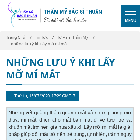
THẨM MỸ BÁC SĨ THUẬN
Giữ mãi nét thanh xuân
MENU
Trang Chủ
Tin Tức
Tư Vấn Thẩm Mỹ
những lưu ý khi lấy mỡ mí mắt
NHỮNG LƯU Ý KHI LẤY
MỠ MÍ MẮT
Thứ tư, 15/07/2020, 17:29 GMT+7
Những vết quầng thâm quanh mắt và những bọng mỡ
thừa mí mắt khiến cho mắt bạn mất đi vẻ tươi trẻ và
khuôn mặt trở nên già nua xấu xí. Lấy mỡ mí mắt là giải
pháp giúp đôi mắt trở nên trẻ trung, tự nhiên, tránh nguy