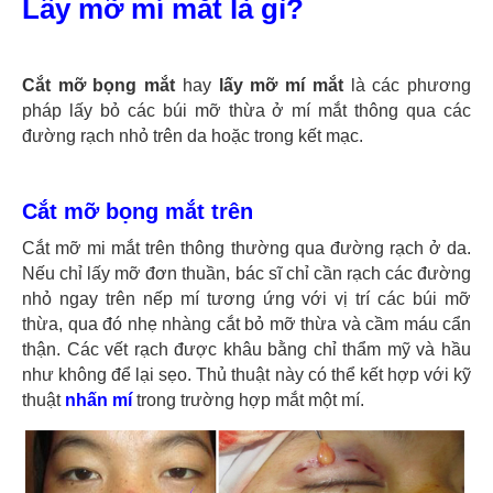
Lấy mỡ mí mắt là gì?
Cắt mỡ bọng mắt
hay
lấy mỡ mí mắt
là các phương
pháp lấy bỏ các búi mỡ thừa ở mí
mắt thông qua các
đường rạch nhỏ trên da hoặc trong kết mạc.
Cắt mỡ bọng mắt trên
Cắt mỡ mi mắt trên thông thường qua đường rạch ở da.
Nếu chỉ lấy mỡ đơn thuần, bác sĩ chỉ cần rạch các đường
nhỏ ngay trên nếp mí tương ứng với vị trí các búi mỡ
thừa, qua đó nhẹ nhàng cắt bỏ mỡ thừa và cầm máu cẩn
thận. Các vết rạch được khâu bằng chỉ thẩm mỹ và hầu
như không để lại sẹo. Thủ thuật này có thể kết hợp với kỹ
thuật
nhấn mí
trong trường hợp mắt một mí.