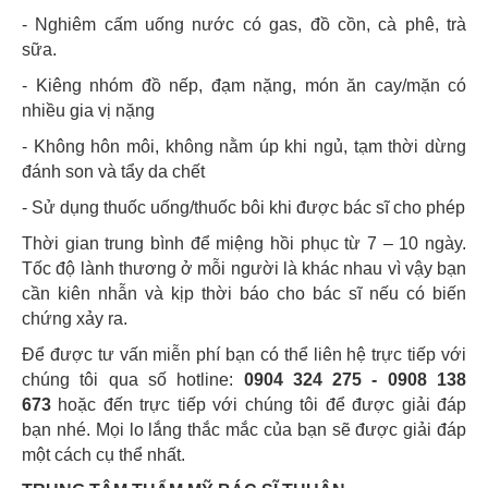
- Nghiêm cấm uống nước có gas, đồ cồn, cà phê, trà
sữa.
- Kiêng nhóm đồ nếp, đạm nặng, món ăn cay/mặn có
nhiều gia vị nặng
- Không hôn môi, không nằm úp khi ngủ, tạm thời dừng
đánh son và tẩy da chết
- Sử dụng thuốc uống/thuốc bôi khi được bác sĩ cho phép
Thời gian trung bình để miệng hồi phục từ 7 – 10 ngày.
Tốc độ lành thương ở mỗi người là khác nhau vì vậy bạn
cần kiên nhẫn và kịp thời báo cho bác sĩ nếu có biến
chứng xảy ra.
Để được tư vấn miễn phí bạn có thể liên hệ trực tiếp với
chúng tôi qua số hotline:
0904 324 275 - 0908 138
673
hoặc đến trực tiếp với chúng tôi để được giải đáp
bạn nhé. Mọi lo lắng thắc mắc của bạn sẽ được giải đáp
một cách cụ thể nhất.