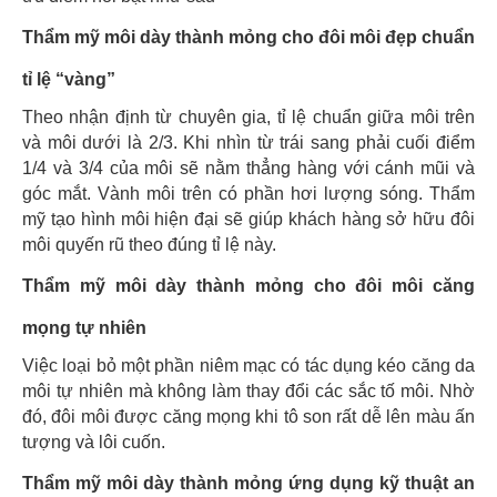
Thẩm mỹ môi dày thành mỏng cho đôi môi đẹp chuẩn
tỉ lệ “vàng”
Theo nhận định từ chuyên gia, tỉ lệ chuẩn giữa môi trên
và môi dưới là 2/3. Khi nhìn từ trái sang phải cuối điểm
1/4 và 3/4 của môi sẽ nằm thẳng hàng với cánh mũi và
góc mắt. Vành môi trên có phần hơi lượng sóng. Thẩm
mỹ tạo hình môi hiện đại sẽ giúp khách hàng sở hữu đôi
môi quyến rũ theo đúng tỉ lệ này.
Thẩm mỹ môi dày thành mỏng cho đôi môi căng
mọng tự nhiên
Việc loại bỏ một phần niêm mạc có tác dụng kéo căng da
môi tự nhiên mà không làm thay đổi các sắc tố môi. Nhờ
đó, đôi môi được căng mọng khi tô son rất dễ lên màu ấn
tượng và lôi cuốn.
Thẩm mỹ môi dày thành mỏng ứng dụng kỹ thuật an