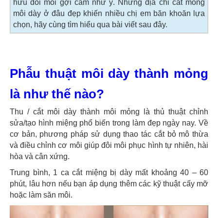
hữu đôi môi gợi cảm như ý. Nhưng địa chỉ cắt mỏng
môi dày ở đâu đẹp khiến nhiều chị em băn khoăn lựa
chọn, hãy cùng tìm hiểu qua bài viết sau đây.
Phẫu thuật môi dày thành mỏng
là như thế nào?
Thu / cắt môi dày thành môi mỏng là thủ thuật chỉnh
sửa/tạo hình miệng phổ biến trong làm đẹp ngày nay. Về
cơ bản, phương pháp sử dụng thao tác cắt bỏ mô thừa
và điều chỉnh cơ môi giúp đôi môi phục hình tự nhiên, hài
hòa và cân xứng.
Trung bình, 1 ca cắt miệng bị dày mất khoảng 40 – 60
phút, lâu hơn nếu bạn áp dụng thêm các kỹ thuật cấy mỡ
hoặc làm săn môi.