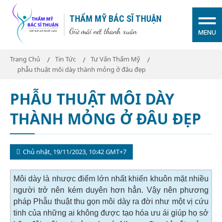
THẨM MỸ BÁC SĨ THUẬN
Giữ mãi nét thanh xuân
MENU
Trang Chủ
Tin Tức
Tư Vấn Thẩm Mỹ
phẫu thuật môi dày thành mỏng ở đâu đẹp
PHẪU THUẬT MÔI DÀY
THÀNH MỎNG Ở ĐÂU ĐẸP
Chủ nhật, 19/11/2023, 10:42 GMT+7
Môi dày là nhược điểm lớn nhất khiến khuôn mặt nhiều
người trở nên kém duyên hơn hẳn. Vậy nên phương
pháp Phẫu thuật thu gọn môi dày ra đời như một vị cứu
tinh của những ai không được tạo hóa ưu ái giúp họ sở