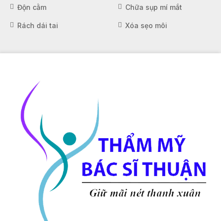
Độn cằm
Chữa sụp mí mắt
Rách dái tai
Xóa sẹo môi