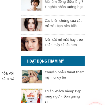
Má lúm đồng điếu là gì?
Ý nghĩa nhân tướng học
Các biến chứng của cắt
mí mắt bạn nên biết
Nên cắt mí mắt hay treo
chân mày sẽ tốt hơn
HOẠT ĐỘNG THẨM MỸ
Chuyên phẫu thuật thẩm
 hòa với
mỹ môi uy tín
c xăm và
Tri ân khách hàng: Đẹp
rạng ngời - Đón giáng
sinh