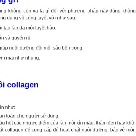
ũng không còn xa lạ gì đối với phương pháp này đúng không
 dụng vô cùng tuyệt vời như sau:
i tạo làn da môi tuyệt hảo.
ắn và quyến rũ.
giúp nuôi dưỡng đôi môi sâu bên trong.
ềm mại như nhung.
i collagen
ến như:
à an toàn cho người sử dụng.
u hết các nhược điểm của làn môi xỉn màu, thâm đen hay khô 
t collagen để cung cấp đủ hoạt chất nuôi dưỡng, bảo vệ môi,