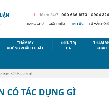
HUẬN
Hỗ trợ 24/7 :
090 666 1673 - 0904 324
n
TRANG CHỦ
GIỚI THIỆU
TIN TỨC
TƯ VẤN HỎI 
THẨM MỸ
ĐIỀU TRỊ
THẨM M
KHÔNG PHẨU THUẬT
DA
KHÁC
ollagen có tác dụng gì
 CÓ TÁC DỤNG GÌ