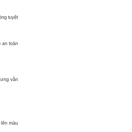
òng tuyệt
o an toàn
nhưng vẫn
 lên màu