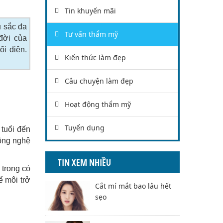
Tin khuyến mãi
u sắc đa
Tư vấn thẩm mỹ
đời của
i diện.
Kiến thức làm đẹp
Câu chuyện làm đẹp
Hoạt động thẩm mỹ
Tuyển dụng
tuổi đến
công nghệ
TIN XEM NHIỀU
 trọng có
ể môi trở
Cắt mí mắt bao lâu hết
sẹo