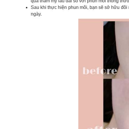
quả thẩm mỹ lâu dài so với phun môi thông thư
Sau khi thực hiện phun môi, bạn sẽ sở hữu đô
ngày.