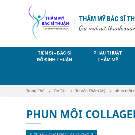
THẨM MỸ BÁC SĨ T
Giữ mãi nét thanh xuâ
TIẾN SĨ - BÁC SĨ
PHẨU THUẬT
ĐỖ ĐÌNH THUẬN
THẨM MỸ
Trang Chủ
Tin Tức
Tư Vấn Thẩm Mỹ
phun môi c
PHUN MÔI COLLAGEN
Thứ ba, 21/05/2024, 01:48 GMT+7