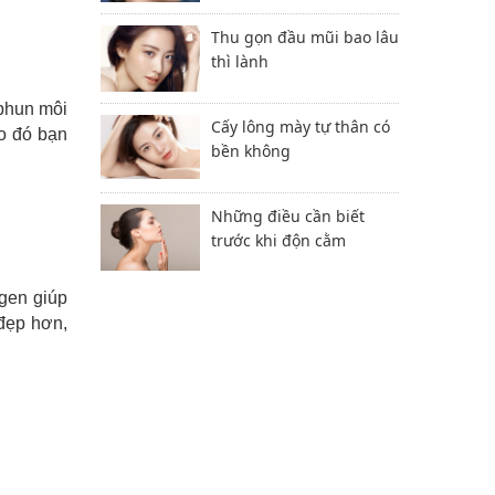
Thu gọn đầu mũi bao lâu
thì lành
 phun môi
Cấy lông mày tự thân có
Do đó bạn
bền không
Những điều cần biết
trước khi độn cằm
gen giúp
 đẹp hơn,