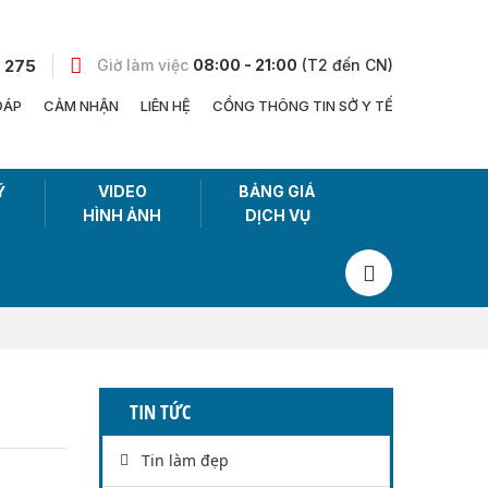
 275
Giờ làm việc
08:00 - 21:00
(T2 đến CN)
ĐÁP
CẢM NHẬN
LIÊN HỆ
CỔNG THÔNG TIN SỞ Y TẾ
Ỹ
VIDEO
BẢNG GIÁ
HÌNH ẢNH
DỊCH VỤ
TIN TỨC
Tin làm đẹp