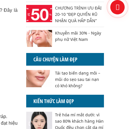
CHƯƠNG TRÌNH ƯU ĐÃI
? Đây là
20-10 “ĐẸP QUYẾN RŨ
NHẬN QUÀ HẤP DẪN”
Khuyễn mãi 30% - Ngày
phụ nữ Việt Nam
CÂU CHUYỆN LÀM ĐẸP
Tái tạo biến dạng môi –
mũi do sẹo sau tai nạn
có khó không?
KIẾN THỨC LÀM ĐẸP
Trẻ hóa mí mắt dưới: vì
ráp.
sao 80% khách hàng Hàn
 đạt hiệu
Quốc đều chọn cắt da mí