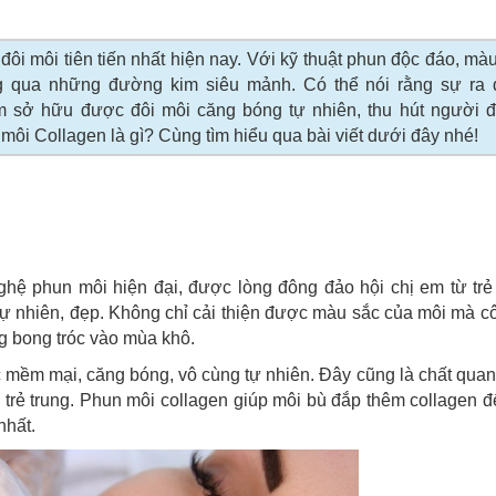
i môi tiên tiến nhất hiện nay. Với kỹ thuật phun độc đáo, mà
g qua những đường kim siêu mảnh. Có thể nói rằng sự ra 
 sở hữu được đôi môi căng bóng tự nhiên, thu hút người đố
ôi Collagen là gì? Cùng tìm hiểu qua bài viết dưới đây nhé!
hệ phun môi hiện đại, được lòng đông đảo hội chị em từ trẻ 
 tự nhiên, đẹp. Không chỉ cải thiện được màu sắc của môi mà 
g bong tróc vào mùa khô.
mềm mại, căng bóng, vô cùng tự nhiên. Đây cũng là chất quan
ộ trẻ trung. Phun môi collagen giúp môi bù đắp thêm collagen đ
nhất.