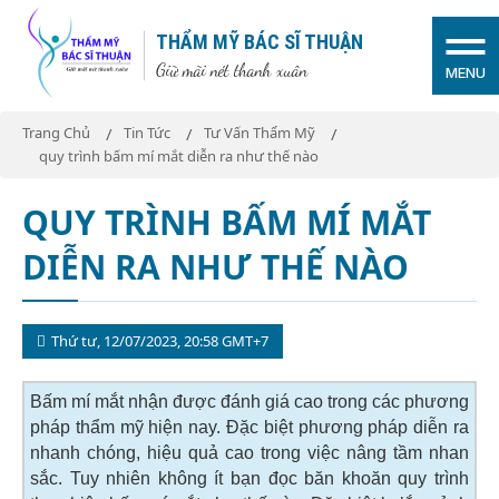
THẨM MỸ BÁC SĨ THUẬN
Giữ mãi nét thanh xuân
MENU
Trang Chủ
Tin Tức
Tư Vấn Thẩm Mỹ
quy trình bấm mí mắt diễn ra như thế nào
QUY TRÌNH BẤM MÍ MẮT
DIỄN RA NHƯ THẾ NÀO
Thứ tư, 12/07/2023, 20:58 GMT+7
Bấm mí mắt
nhận được đánh giá cao trong các phương
pháp thẩm mỹ hiện nay. Đặc biệt phương pháp diễn ra
nhanh chóng, hiệu quả cao trong việc nâng tầm nhan
sắc. Tuy nhiên không ít bạn đọc băn khoăn quy trình