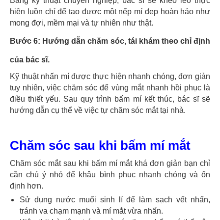
Bằng kỹ thuật chuyên nghiệp, bác sĩ sẽ khéo léo thực
hiện luồn chỉ để tạo được một nếp mí đẹp hoàn hảo như
mong đợi, mềm mại và tự nhiên như thật.
Bước 6
: Hướng dẫn chăm sóc, tái khám theo chỉ định
của bác sĩ.
Kỹ thuật nhấn mí được thực hiện nhanh chóng, đơn giản
tuy nhiên, việc chăm sóc để vùng mắt nhanh hồi phục là
điều thiết yếu. Sau quy trình bấm mí kết thúc, bác sĩ sẽ
hướng dẫn cụ thể về việc tự chăm sóc mắt tại nhà.
Chăm sóc sau khi bấm mí mắt
Chăm sóc mắt sau khi bấm mí mắt khá đơn giản bạn chỉ
cần chú ý nhỏ để khâu bình phục nhanh chóng và ổn
định hơn.
Sử dụng nước muối sinh lí để làm sạch vết nhấn,
tránh va chạm mạnh và mí mắt vừa nhấn.