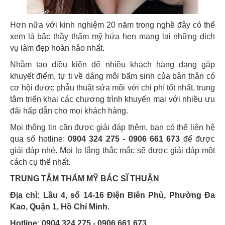
Hơn nữa với kinh nghiệm 20 năm trong nghề đây có thể
xem là bậc thầy thẩm mỹ hứa hẹn mang lại những dịch
vụ làm đẹp hoàn hảo nhất.
Nhằm tạo điều kiện để nhiều khách hàng đang gặp
khuyết điểm, tự ti về dáng môi bẩm sinh của bản thân có
cơ hội được phẫu thuật sửa môi với chi phí tốt nhất, trung
tâm triển khai các chương trình khuyến mại với nhiều ưu
đãi hấp dẫn cho mọi khách hàng.
Mọi thông tin cần được giải đáp thêm, bạn có thể liên hệ
qua số hotline:
0904 324 275 - 0906 661 673
để được
giải đáp nhé. Mọi lo lắng thắc mắc sẽ được giải đáp một
cách cụ thể nhất.
TRUNG TÂM THẨM MỸ BÁC SĨ THUẬN
Địa chỉ: Lầu 4, số 14-16 Điện Biên Phủ, Phường Đa
Kao, Quận 1, Hồ Chí Minh.
Hotline: 0904 324 275 - 0906 661 673