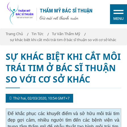
THẨM MỸ BÁC SĨ THUẬN
Giữ mãi nét thanh xuân
MENU
Trang Chủ
Tin Tức
Tư Vấn Thẩm Mỹ
sự khác biệt khi cắt môi trái tim ở bác sĩ thuận so với cơ sở khác
SỰ KHÁC BIỆT KHI CẮT MÔI
TRÁI TIM Ở BÁC SĨ THUẬN
SO VỚI CƠ SỞ KHÁC
Thứ hai, 02/03/2020, 10:54 GMT+7
Để khắc phục các khuyết điểm và sở hữu môi trái tim
đẹp gợi cảm, nhiều người tìm đến các bệnh viện và
trung tâm thẩm mỹ để phẫu thuật tạo hình môi trái tim.