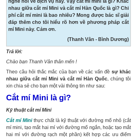
nghe nói về dịch vụ này. Vậy cắt mí mini là gì? Khác
nhau giữa cắt mí Mini và cắt mí Hàn Quốc là gì? Chi
phí cắt mí mini là bao nhiêu? Mong được bác sĩ giải
đáp thêm cho tôi hiểu rõ hơn về phương pháp cắt
mí Mini này. Cảm ơn.
(Thanh Vân - Bình Dương)
Trả lời:
Chào bạn Thanh Vân thân mến !
Theo câu hỏi thắc mắc của bạn về các vấn đề
sự khác
nhau giữa cắt mí Mini và cắt mí Hàn Quốc
, chúng tôi
xin chia sẻ cho bạn một vài thông tin như sau:
Cắt mí Mini là gì?
Kỹ thuật cắt mí Mini
Cắt mí Mini
thực chất là kỹ thuật với đường mổ nhỏ (cắt
mí mini, tạo mắt hai mí với đường mổ ngắn, hoặc tạo mắt
hai mí với đường rạch một phần) kết hợp các ưu điểm