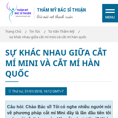
THẨM MỸ BÁC SĨ THUẬN
Giữ mãi nét thanh xuân
MENU
Trang Chủ
Tin Tức
Tư Vấn Thẩm Mỹ
sự khác nhau giữa cắt mí mini và cắt mí hàn quốc
SỰ KHÁC NHAU GIỮA CẮT
MÍ MINI VÀ CẮT MÍ HÀN
QUỐC
Thứ tư, 31/01/2018, 16:12 GMT+7
Câu hỏi: Chào Bác sĩ! Tôi có nghe nhiều người nói
về phương pháp cắt mí Mini đây là lần đầu tiên tôi