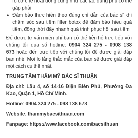
rõ cơ chế hoạt động cũng như các tác dụng phụ có thể
gặp phải.
Đảm bảo thực hiện theo đúng chỉ dẫn của bác sĩ khi
chăm sóc sau tiêm filler botox để đảm bảo hiệu quả
tiêm, đồng thời đẩy nhanh quá trình phục hồi sau tiêm.
Để được tư vấn miễn phí bạn có thể liên hệ trực tiếp với
chúng tôi qua số hotline:
0904 324 275 - 0908 138
673
hoặc đến trực tiếp với chúng tôi để được giải đáp
bạn nhé. Mọi lo lắng thắc mắc của bạn sẽ được giải đáp
một cách cụ thể nhất.
TRUNG TÂM THẨM MỸ BÁC SĨ THUẬN
Địa chỉ: Lầu 4, số 14-16 Điện Biên Phủ, Phường Đa
Kao, Quận 1, Hồ Chí Minh.
Hotline: 0904 324 275 - 098 138 673
Website: thammybacsithuan.com
Fanpage:
https://www.facebook.com/bacsithuan