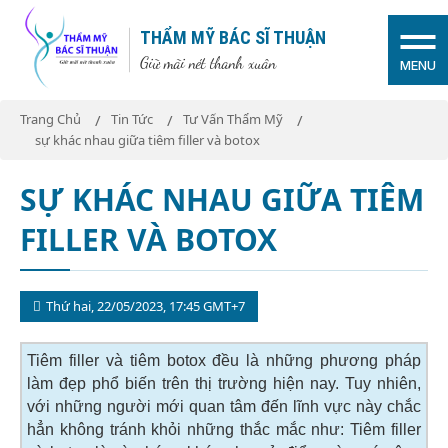
THẨM MỸ BÁC SĨ THUẬN
Giữ mãi nét thanh xuân
MENU
Trang Chủ
Tin Tức
Tư Vấn Thẩm Mỹ
sự khác nhau giữa tiêm filler và botox
SỰ KHÁC NHAU GIỮA TIÊM
FILLER VÀ BOTOX
Thứ hai, 22/05/2023, 17:45 GMT+7
Tiêm filler và tiêm botox đều là những phương pháp
làm đẹp phổ biến trên thị trường hiện nay. Tuy nhiên,
với những người mới quan tâm đến lĩnh vực này chắc
hẳn không tránh khỏi những thắc mắc như: Tiêm filler