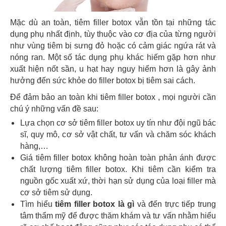
Mặc dù an toàn, tiêm filler botox vẫn tồn tại những tác
dụng phụ nhất định, tùy thuộc vào cơ địa của từng người
như vùng tiêm bị sưng đỏ hoặc có cảm giác ngứa rát và
nóng ran. Một số tác dụng phụ khác hiếm gặp hơn như
xuất hiện nốt sần, u hạt hay nguy hiểm hơn là gây ảnh
hưởng đến sức khỏe do filler botox bị tiêm sai cách.
Để đảm bảo an toàn khi tiêm filler botox , mọi người cần
chú ý những vấn đề sau:
Lựa chọn cơ sở tiêm filler botox uy tín như đội ngũ bác
sĩ, quy mô, cơ sở vật chất, tư vấn và chăm sóc khách
hàng,…
Giá tiêm filler botox không hoàn toàn phản ánh được
chất lượng tiêm filler botox. Khi tiêm cần kiểm tra
nguồn gốc xuất xứ, thời hạn sử dụng của loại filler mà
cơ sở tiêm sử dụng.
Tìm hiểu
tiêm filler botox là gì
và đến trực tiếp trung
tâm thẩm mỹ để được thăm khám và tư vấn nhằm hiểu