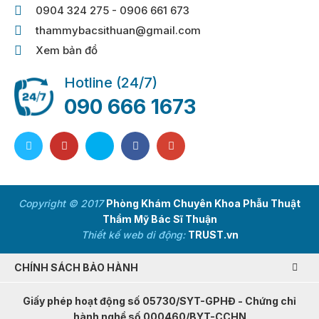
0904 324 275 - 0906 661 673
thammybacsithuan@gmail.com
Xem bản đồ
Hotline (24/7)
090 666 1673
Copyright © 2017
Phòng Khám Chuyên Khoa Phẫu Thuật
Thẩm Mỹ Bác Sĩ Thuận
Thiết kế web di động:
TRUST.vn
CHÍNH SÁCH BẢO HÀNH
Giấy phép hoạt động số 05730/SYT-GPHĐ - Chứng chỉ
hành nghề số 000460/BYT-CCHN