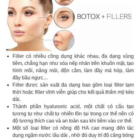
Filler có nhiều công dụng khác nhau, đa dạng vùng
tiêm, chẳng hạn như xóa nếp nhăn trên khuôn mặt, tạo
hình môi, nâng mũi, độn cằm, làm đầy má hóp, làm
đầy bầu ngực…
Filler được sản xuất đa dạng bao gồm loại filler tạm
thời hoặc filler vĩnh viễn giúp cho kết quả thẩm mỹ kéo
dài.
Thành phần hyaluronic acid, một chất có cấu tạo
tương tự như chất tự nhiên tồn tại trong cơ thể nên có
độ tương thích cao và an toàn sau khi tiêm vào cơ thể.
Một số loại filler có nồng độ HA cao mang đến tác
dụng ngậm nước lâu dài , nhờ đó duy trì độ căng bóng