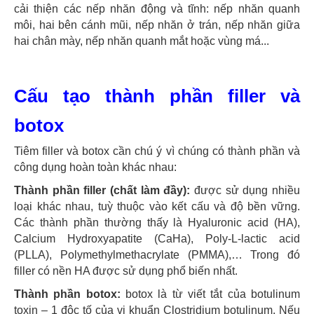
cải thiện các nếp nhăn động và tĩnh: nếp nhăn quanh
môi, hai bên cánh mũi, nếp nhăn ở trán, nếp nhăn giữa
hai chân mày, nếp nhăn quanh mắt hoặc vùng má...
Cấu tạo thành phần filler và
botox
Tiêm filler và botox cần chú ý vì chúng có thành phần và
công dụng hoàn toàn khác nhau:
Thành phần filler (chất làm đầy):
được sử dụng nhiều
loại khác nhau, tuỳ thuộc vào kết cấu và độ bền vững.
Các thành phần thường thấy là Hyaluronic acid (HA),
Calcium Hydroxyapatite (CaHa), Poly-L-lactic acid
(PLLA), Polymethylmethacrylate (PMMA),… Trong đó
filler có nền HA được sử dụng phổ biến nhất.
Thành phần botox:
botox là từ viết tắt của botulinum
toxin – 1 độc tố của vi khuẩn Clostridium botulinum. Nếu