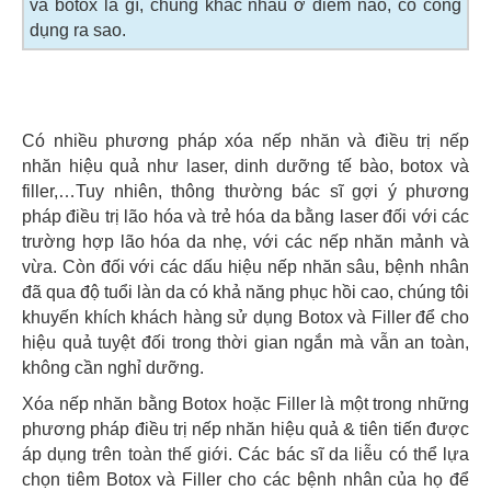
và botox là gì, chúng khác nhau ở điểm nào, có công
dụng ra sao.
Có nhiều phương pháp xóa nếp nhăn và điều trị nếp
nhăn hiệu quả như laser, dinh dưỡng tế bào, botox và
filler,…Tuy nhiên, thông thường bác sĩ gợi ý phương
pháp điều trị lão hóa và trẻ hóa da bằng laser đối với các
trường hợp lão hóa da nhẹ, với các nếp nhăn mảnh và
vừa. Còn đối với các dấu hiệu nếp nhăn sâu, bệnh nhân
đã qua độ tuổi làn da có khả năng phục hồi cao, chúng tôi
khuyến khích khách hàng sử dụng Botox và Filler để cho
hiệu quả tuyệt đối trong thời gian ngắn mà vẫn an toàn,
không cần nghỉ dưỡng.
Xóa nếp nhăn bằng Botox hoặc Filler là một trong những
phương pháp điều trị nếp nhăn hiệu quả & tiên tiến được
áp dụng trên toàn thế giới. Các bác sĩ da liễu có thể lựa
chọn tiêm Botox và Filler cho các bệnh nhân của họ để