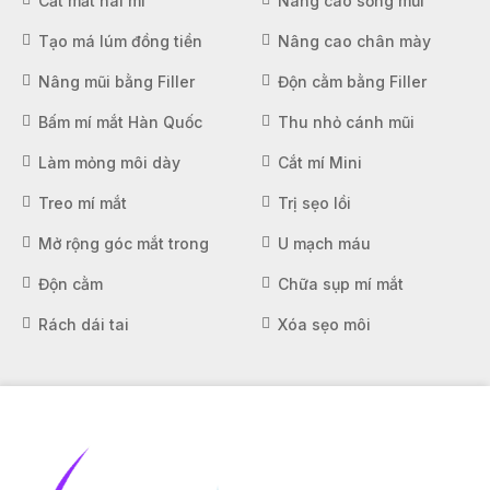
Cắt mắt hai mí
Nâng cao sống mũi
Tạo má lúm đồng tiền
Nâng cao chân mày
Nâng mũi bằng Filler
Độn cằm bằng Filler
Bấm mí mắt Hàn Quốc
Thu nhỏ cánh mũi
Làm mỏng môi dày
Cắt mí Mini
Treo mí mắt
Trị sẹo lồi
Mở rộng góc mắt trong
U mạch máu
Độn cằm
Chữa sụp mí mắt
Rách dái tai
Xóa sẹo môi