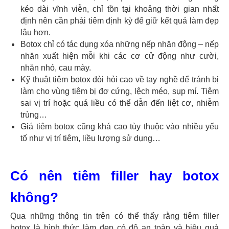
kéo dài vĩnh viễn, chỉ tồn tại khoảng thời gian nhất
định nên cần phải tiêm định kỳ để giữ kết quả làm đẹp
lâu hơn.
Botox chỉ có tác dụng xóa những nếp nhăn động – nếp
nhăn xuất hiện mỗi khi các cơ cử động như cười,
nhăn nhó, cau mày.
Kỹ thuật tiêm botox đòi hỏi cao về tay nghề để tránh bị
làm cho vùng tiêm bị đơ cứng, lệch méo, sụp mí. Tiêm
sai vị trí hoặc quá liều có thể dẫn đến liệt cơ, nhiễm
trùng…
Giá tiêm botox cũng khá cao tùy thuộc vào nhiều yếu
tố như vị trí tiêm, liều lượng sử dụng…
Có nên tiêm filler hay botox
không?
Qua những thông tin trên có thể thấy rằng tiêm filler
botox là hình thức làm đẹp có độ an toàn và hiệu quả