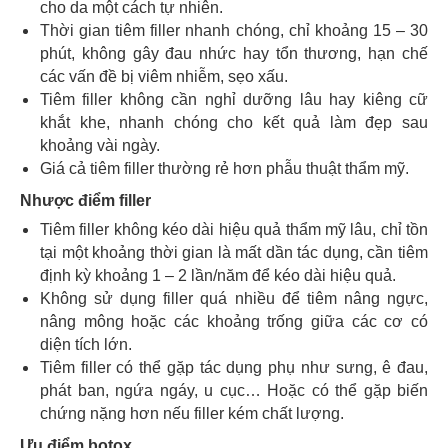
cho da một cách tự nhiên.
Thời gian tiêm filler nhanh chóng, chỉ khoảng 15 – 30
phút, không gây đau nhức hay tổn thương, hạn chế
các vấn đề bị viêm nhiễm, sẹo xấu.
Tiêm filler không cần nghỉ dưỡng lâu hay kiêng cữ
khắt khe, nhanh chóng cho kết quả làm đẹp sau
khoảng vài ngày.
Giá cả tiêm filler thường rẻ hơn phẫu thuật thẩm mỹ.
Nhược điểm filler
Tiêm filler không kéo dài hiệu quả thẩm mỹ lâu, chỉ tồn
tại một khoảng thời gian là mất dần tác dụng, cần tiêm
định kỳ khoảng 1 – 2 lần/năm để kéo dài hiệu quả.
Không sử dụng filler quá nhiều để tiêm nâng ngực,
nâng mông hoặc các khoảng trống giữa các cơ có
diện tích lớn.
Tiêm filler có thể gặp tác dụng phụ như sưng, ê đau,
phát ban, ngứa ngáy, u cục… Hoặc có thể gặp biến
chứng nặng hơn nếu filler kém chất lượng.
Ưu điểm botox