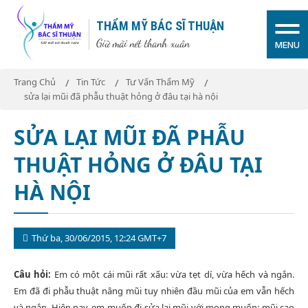
THẨM MỸ BÁC SĨ THUẬN
Giữ mãi nét thanh xuân
MENU
Trang Chủ
Tin Tức
Tư Vấn Thẩm Mỹ
sửa lại mũi đã phẫu thuật hỏng ở đâu tại hà nội
SỬA LẠI MŨI ĐÃ PHẪU
THUẬT HỎNG Ở ĐÂU TẠI
HÀ NỘI
Thứ ba, 30/06/2015, 12:24 GMT+7
Câu hỏi:
Em có một cái mũi rất xấu: vừa tẹt dí, vừa hếch và ngắn.
Em đã đi phẫu thuật nâng mũi tuy nhiên đầu mũi của em vẫn hếch
và ngắn. Hiện nay, em muốn đi sửa lại mũi với mong muốn: mũi cao