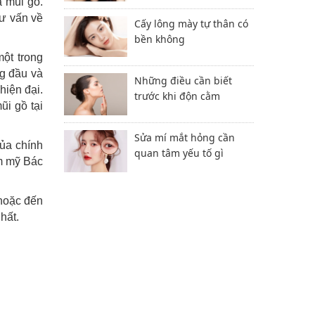
a mũi gồ.
tư vấn về
Cấy lông mày tự thân có
bền không
ột trong
ng đầu và
Những điều cần biết
hiện đại.
trước khi độn cằm
i gồ tại
Sửa mí mắt hỏng cần
của chính
quan tâm yếu tố gì
m mỹ Bác
oặc đến
hất.