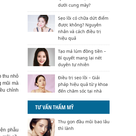
dưới cung mày?
Sẹo lồi có chữa dứt điểm
được không? Nguyên
nhân và cách điều trị
hiệu quả
Tạo má lúm đồng tiền –
Bí quyết mang lại nét
duyên tự nhiên
p thu nhỏ
Điều trị sẹo lồi – Giải
g mũi mà
pháp hiệu quả từ y khoa
iều chỉnh
đến chăm sóc tại nhà
TƯ VẤN THẨM MỸ
Thu gọn đầu mũi bao lâu
thì lành
iện phẫu