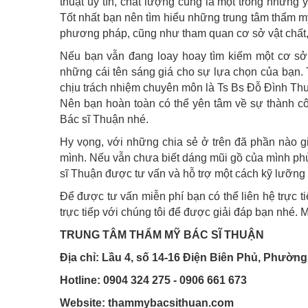
thuật uy tín, chất lượng cũng là một trong những
Tốt nhất bạn nên tìm hiểu những trung tâm thẩm mỹ
phương pháp, cũng như tham quan cơ sở vật chất, 
Nếu bạn vẫn đang loay hoay tìm kiếm một cơ sở 
những cái tên sáng giá cho sự lựa chọn của bạn. 
chịu trách nhiệm chuyên môn là Ts Bs Đỗ Đình Thu
Nên bạn hoàn toàn có thể yên tâm về sự thành cô
Bác sĩ Thuận nhé.
Hy vọng, với những chia sẻ ở trên đã phần nào gi
mình. Nếu vẫn chưa biết dáng mũi gồ của mình p
sĩ Thuận được tư vấn và hỗ trợ một cách kỹ lưỡng
Để được tư vấn miễn phí bạn có thể liên hệ trực ti
trực tiếp với chúng tôi để được giải đáp bạn nhé. 
TRUNG TÂM THẨM MỸ BÁC SĨ THUẬN
Địa chỉ: Lầu 4, số 14-16 Điện Biên Phủ, Phường
Hotline: 0904 324 275 - 0906 661 673
Website: thammybacsithuan.com