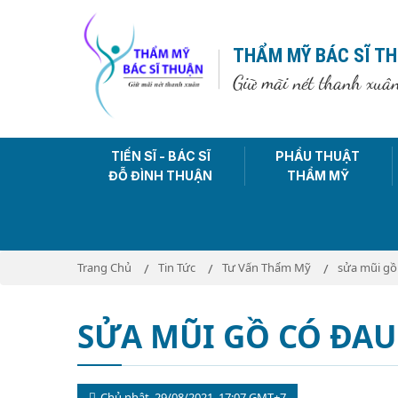
THẨM MỸ BÁC SĨ T
Giữ mãi nét thanh xuâ
TIẾN SĨ - BÁC SĨ
PHẨU THUẬT
ĐỖ ĐÌNH THUẬN
THẨM MỸ
Trang Chủ
Tin Tức
Tư Vấn Thẩm Mỹ
sửa mũi gồ
SỬA MŨI GỒ CÓ ĐA
Chủ nhật, 29/08/2021, 17:07 GMT+7