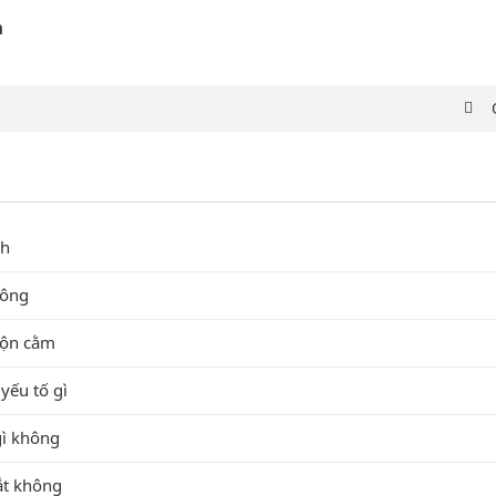
n
nh
hông
độn cằm
yếu tố gì
gì không
ắt không