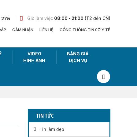
 275
Giờ làm việc
08:00 - 21:00
(T2 đến CN)
ĐÁP
CẢM NHẬN
LIÊN HỆ
CỔNG THÔNG TIN SỞ Y TẾ
Ỹ
VIDEO
BẢNG GIÁ
HÌNH ẢNH
DỊCH VỤ
TIN TỨC
Tin làm đẹp