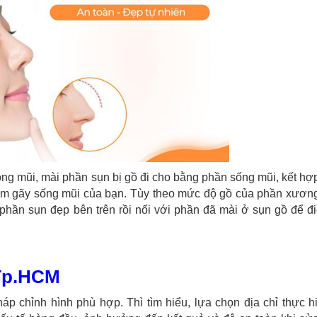
g mũi, mài phần sụn bị gồ đi cho bằng phần sống mũi, kết hợ
àm gãy sống mũi của bạn. Tùy theo mức độ gồ của phần xươn
phần sụn đẹp bên trên rồi nối với phần đã mài ở sụn gồ để đ
 Tp.HCM
p chỉnh hình phù hợp. Thì tìm hiểu, lựa chọn địa chỉ thực h