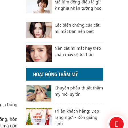
Má lúm đồng điếu là gì?
Ý nghĩa nhân tướng học
Các biến chứng của cắt
mí mắt bạn nên biết
Nên cắt mí mắt hay treo
chân mày sẽ tốt hơn
HOẠT ĐỘNG THẨM MỸ
Chuyên phẫu thuật thẩm
mỹ môi uy tín
ng, chúng
Tri ân khách hàng: Đẹp
rạng ngời - Đón giáng
ông, hôn
sinh
ặt mà còn