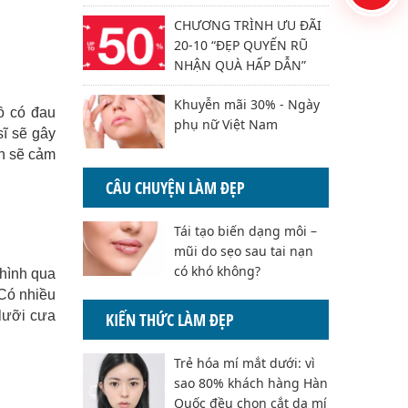
CHƯƠNG TRÌNH ƯU ĐÃI
20-10 “ĐẸP QUYẾN RŨ
NHẬN QUÀ HẤP DẪN”
Khuyễn mãi 30% - Ngày
ồ có đau
phụ nữ Việt Nam
sĩ sẽ gây
ạn sẽ cảm
CÂU CHUYỆN LÀM ĐẸP
Tái tạo biến dạng môi –
mũi do sẹo sau tai nạn
có khó không?
 hình qua
 Có nhiều
lưỡi cưa
KIẾN THỨC LÀM ĐẸP
Trẻ hóa mí mắt dưới: vì
sao 80% khách hàng Hàn
Quốc đều chọn cắt da mí