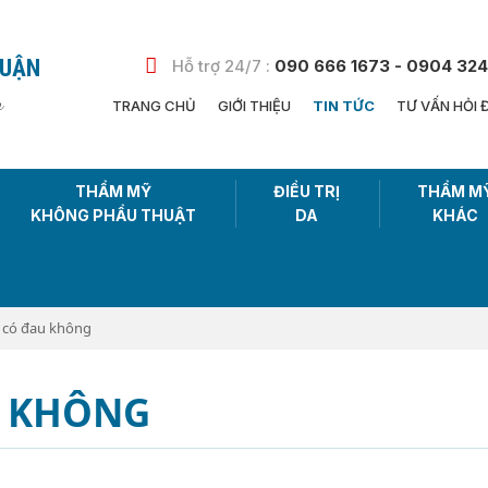
HUẬN
Hỗ trợ 24/7 :
090 666 1673 - 0904 324
n
TRANG CHỦ
GIỚI THIỆU
TIN TỨC
TƯ VẤN HỎI 
THẨM MỸ
ĐIỀU TRỊ
THẨM M
KHÔNG PHẨU THUẬT
DA
KHÁC
 có đau không
U KHÔNG