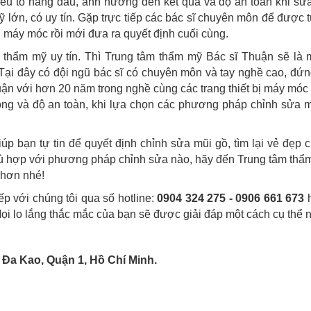
 yếu tố hàng đầu, ảnh hưởng đến kết quả và độ an toàn khi sử
 lớn, có uy tín. Gặp trực tiếp các bác sĩ chuyên môn để được 
máy móc rồi mới đưa ra quyết định cuối cùng.
thẩm mỹ uy tín. Thì Trung tâm thẩm mỹ Bác sĩ Thuận sẽ là m
Tại đây có đội ngũ bác sĩ có chuyên môn và tay nghề cao, đứ
ận với hơn 20 năm trong nghề cùng các trang thiết bị máy móc 
ng và độ an toàn, khi lựa chọn các phương pháp chỉnh sửa mũ
úp bạn tự tin để quyết định chỉnh sửa mũi gồ, tìm lại vẻ đẹp 
hù hợp với phương pháp chỉnh sửa nào, hãy đến Trung tâm thẩ
 hơn nhé!
ếp với chúng tôi qua số hotline:
0904 324 275 - 0906 661 673
h
Mọi lo lắng thắc mắc của bạn sẽ được giải đáp một cách cụ thể n
 Đa Kao, Quận 1, Hồ Chí Minh.