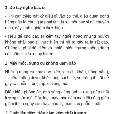
1. Do tay nghề bác sĩ
- Khi can thiệp bất kỳ điều gì vào cơ thể, điều quan trọng
hàng đầu là chúng ta phải tìm được một bác sĩ đủ chuyên
môn, dày kinh nghiệm thực hiện.
- Nếu để cho bác sĩ kém tay nghề hoặc những người
không phải bác sĩ thực hiện thì rủi ro xảy ra là rất cao.
Chúng ta phải đối diện với nhiều biến chứng không đáng
có, thậm chí là nguy hiểm.
2. Máy móc, dụng cụ không đảm bảo
Những dụng cụ như dao, kéo, kim chỉ khâu, bông băng,
… nếu không được khử trùng sạch sẽ, vô trùng thì rất dễ
gây ra nhiễm trùng, áp xe vùng mổ.
Điều kiện phòng ốc, ánh sáng cũng ảnh hưởng đến chất
lượng cuộc mổ. Các loại máy móc cầm máu tốt cũng giúp
giảm thiểu nguy cơ chảy máu, tụ máu sau phẫu thuật.
3. Chất liệu tiêm, độn cằm kém chất lượng