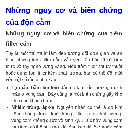
Những nguy cơ và biến chứng
của độn cằm
Những nguy cơ và biến chứng của tiêm
filler cằm
Tuy là một thủ thuật làm đẹp tương đối đơn giản và an
toàn nhưng tiêm filler cằm vẫn yêu cầu bác sĩ có kiến
thức và tay nghề vững vàng. Nếu tiêm filler sai kỹ thuật
hoặc dùng loại filler kém chất lượng, bạn có thể đối mặt
với một số rủi ro như sau:
Tụ máu, bầm tím kéo dài
:
do làm tổn thương mạch
máu ở vùng cằm. Đây cũng là một biến chứng gây khó
chịu cho khach hàng.
:
Nhiễm trùng, áp-xe
Nguyên nhân có thể là do kim
tiêm không được khử trùng, filler kém chất lượng,
vùng cằm không được vệ sinh kỹ… Lúc này, vùng cằm
sau tiêm có thể bị sưng, đỏ, đau kéo dài 5-7 ngày, cằm