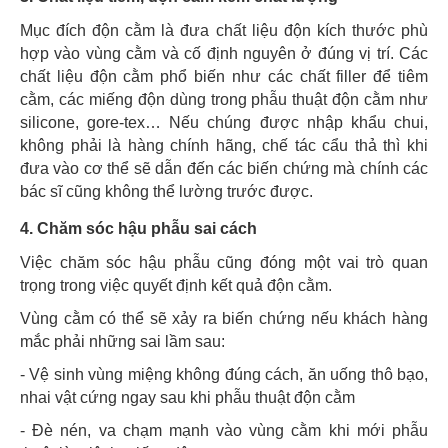
Mục đích độn cằm là đưa chất liệu độn kích thước phù
hợp vào vùng cằm và cố định nguyên ở đúng vị trí. Các
chất liệu độn cằm phổ biến như các chất filler để tiêm
cằm, các miếng độn dùng trong phẫu thuật độn cằm như
silicone, gore-tex… Nếu chúng được nhập khẩu chui,
không phải là hàng chính hãng, chế tác cẩu thả thì khi
đưa vào cơ thể sẽ dẫn đến các biến chứng mà chính các
bác sĩ cũng không thể lường trước được.
4. Chăm sóc hậu phẫu sai cách
Việc chăm sóc hậu phẫu cũng đóng một vai trò quan
trọng trong việc quyết định kết quả độn cằm.
Vùng cằm có thể sẽ xảy ra biến chứng nếu khách hàng
mắc phải những sai lầm sau:
- Vệ sinh vùng miệng không đúng cách, ăn uống thô bạo,
nhai vật cứng ngay sau khi phẫu thuật độn cằm
- Đè nén, va chạm mạnh vào vùng cằm khi mới phẫu