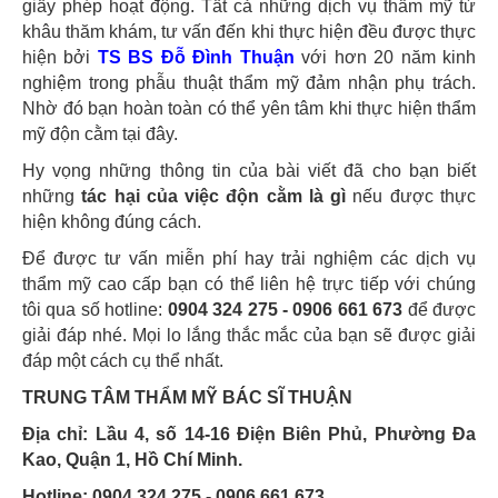
giấy phép hoạt động. Tất cả những dịch vụ thẩm mỹ từ
khâu thăm khám, tư vấn đến khi thực hiện đều được thực
hiện bởi
TS BS Đỗ Đình Thuận
với hơn 20 năm kinh
nghiệm trong phẫu thuật thẩm mỹ đảm nhận phụ trách.
Nhờ đó bạn hoàn toàn có thể yên tâm khi thực hiện thẩm
mỹ độn cằm tại đây.
Hy vọng những thông tin của bài viết đã cho bạn biết
những
tác hại của việc độn cằm là gì
nếu được thực
hiện không đúng cách.
Để được tư vấn miễn phí hay trải nghiệm các dịch vụ
thẩm mỹ cao cấp bạn có thể liên hệ trực tiếp với chúng
tôi qua số hotline:
0904 324 275 - 0906 661 673
để được
giải đáp nhé. Mọi lo lắng thắc mắc của bạn sẽ được giải
đáp một cách cụ thể nhất.
TRUNG TÂM THẨM MỸ BÁC SĨ THUẬN
Địa chỉ: Lầu 4, số 14-16 Điện Biên Phủ, Phường Đa
Kao, Quận 1, Hồ Chí Minh.
Hotline: 0904 324 275 - 0906 661 673