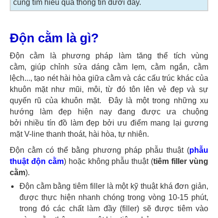
cùng tìm hiểu qua thông tin dưới đây.
Độn cằm là gì?
Độn cằm là phương pháp làm tăng thể tích vùng
cằm, giúp chỉnh sửa dáng cằm lẹm, cằm ngắn, cằm
lệch..., tạo nét hài hòa giữa cằm và các cấu trúc khác của
khuôn mặt như mũi, môi, từ đó tôn lên vẻ đẹp và sự
quyến rũ của khuôn mặt. Đây là một trong những xu
hướng làm đẹp hiện nay đang được ưa chuộng
bởi nhiều tín đồ làm đẹp bởi ưu điểm mang lại gương
mặt V-line thanh thoát, hài hòa, tự nhiên.
Độn cằm có thể bằng phương pháp phẫu thuật (
phẫu
thuật độn cằm
) hoặc không phẫu thuật (
tiêm filler vùng
cằm
).
Độn cằm bằng tiêm filler là một kỹ thuật khá đơn giản,
được thực hiện nhanh chóng trong vòng 10-15 phút,
trong đó các chất làm đầy (filler) sẽ được tiêm vào