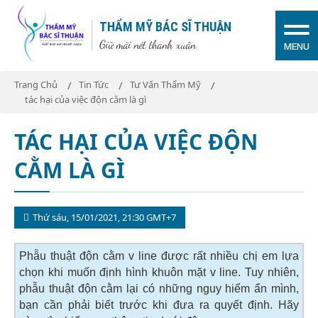
THẨM MỸ BÁC SĨ THUẬN
Giữ mãi nét thanh xuân
MENU
Trang Chủ
Tin Tức
Tư Vấn Thẩm Mỹ
tác hại của việc độn cằm là gì
TÁC HẠI CỦA VIỆC ĐỘN
CẰM LÀ GÌ
Thứ sáu, 15/01/2021, 21:30 GMT+7
Phẫu thuật độn cằm v line được rất nhiều chị em lựa
chọn khi muốn định hình khuôn mặt v line. Tuy nhiên,
phẫu thuật độn cằm lại có những nguy hiểm ẩn mình,
bạn cần phải biết trước khi đưa ra quyết định. Hãy