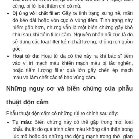
cứng, bị lở loét thậm chí có mủ.
:
Dị ứng với chất filler
Gây ra tình trạng sưng nề, mẩn
đỏ kéo dài hoặc vón cục ở vùng tiêm. Tình trạng này
hiếm gặp hơn, nhưng vẫn là một biến chứng gây khó
chịu sau khi tiêm filler cằm. Nguyên nhân nổi cục là do
sử dụng các loại filler kém chất lượng, không rõ nguồn
gốc.
:
Hoại tử da
Hoại tử da có thể xảy ra khi bác sĩ tiêm
vào vị trí mạch máu khiến mạch máu bị tắc nghẽn,
hoặc tiêm lượng filler quá lớn gây chèn ép mạch
máu và làm chết các tế bào vùng cằm.
Những nguy cơ và biến chứng của phẫu
thuật độn cằm
Phẫu thuật độn cằm có những rủi ro chính sau đây:
Tụ máu
:
Biến chứng này có thể gặp trong mọi loại
phẫu thuật do quá trình cầm máu không cẩn thận trong
lúc mổ hoặc do những tác động mạnh trong thời gian