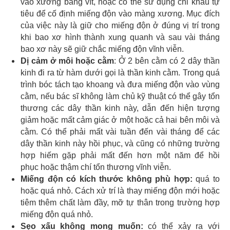
vào xương bằng vít, hoặc có thể sử dụng chỉ khâu tự
tiêu để cố định miếng độn vào màng xương. Mục đích
của việc này là giữ cho miếng độn ở đúng vị trí trong
khi bao xơ hình thành xung quanh và sau vài tháng
bao xơ này sẽ giữ chắc miếng độn vĩnh viễn.
Dị cảm ở môi hoặc cằm
: Ở 2 bên cằm có 2 dây thần
kinh đi ra từ hàm dưới gọi là thần kinh cằm. Trong quá
trình bóc tách tạo khoang và đưa miếng độn vào vùng
cằm, nếu bác sĩ không làm chủ kỹ thuật có thể gây tổn
thương các dây thần kinh này, dẫn đến hiện tượng
giảm hoặc mất cảm giác ở một hoặc cả hai bên môi và
cằm. Có thể phải mất vài tuần đến vài tháng để các
dây thần kinh này hồi phục, và cũng có những trường
hợp hiếm gặp phải mất đến hơn một năm để hồi
phục hoặc thậm chí tổn thương vĩnh viễn.
Miếng độn có kích thước không phù hợp:
quá to
hoặc quá nhỏ. Cách xử trí là thay miếng độn mới hoặc
tiêm thêm chất làm đầy, mỡ tự thân trong trường hợp
miếng độn quá nhỏ.
Sẹo xấu không mong muốn:
có thể xảy ra với