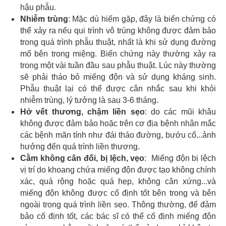
hậu phẫu.
Nhiễm trùng
: Mặc dù hiếm gặp, đây là biến chứng có
thể xảy ra nếu qui trình vô trùng không được đảm bảo
trong quá trình phẫu thuật, nhất là khi sử dụng đường
mổ bên trong miệng. Biến chứng này thường xảy ra
trong một vài tuần đầu sau phẫu thuật. Lúc này thường
sẽ phải tháo bỏ miếng độn và sử dụng kháng sinh.
Phẫu thuật lại có thể được cân nhắc sau khi khỏi
nhiễm trùng, lý tưởng là sau 3-6 tháng.
Hở vết thương, chậm liền sẹo
: do các mũi khâu
không được đảm bảo hoặc trên cơ địa bệnh nhân mắc
các bệnh mãn tính như đái tháo đường, bướu cổ...ảnh
hưởng đến quá trình liền thương.
Cằm không cân đối, bị lệch, vẹo
: Miếng độn bị lệch
vị trí do khoang chứa miếng độn được tạo không chính
xác, quá rộng hoặc quá hẹp, không cân xứng...và
miếng độn không được cố định tốt bên trong và bên
ngoài trong quá trình liền sẹo. Thông thường, để đảm
bảo cố định tốt, các bác sĩ có thể cố định miếng độn