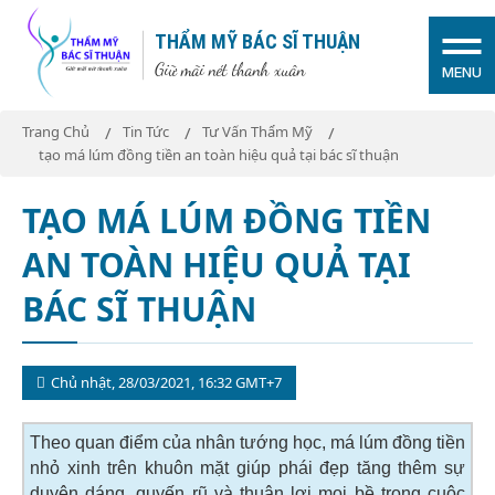
THẨM MỸ BÁC SĨ THUẬN
Giữ mãi nét thanh xuân
MENU
Trang Chủ
Tin Tức
Tư Vấn Thẩm Mỹ
tạo má lúm đồng tiền an toàn hiệu quả tại bác sĩ thuận
TẠO MÁ LÚM ĐỒNG TIỀN
AN TOÀN HIỆU QUẢ TẠI
BÁC SĨ THUẬN
Chủ nhật, 28/03/2021, 16:32 GMT+7
Theo quan điểm của nhân tướng học, má lúm đồng tiền
nhỏ xinh trên khuôn mặt giúp phái đẹp tăng thêm sự
duyên dáng, quyến rũ và thuận lợi mọi bề trong cuộc