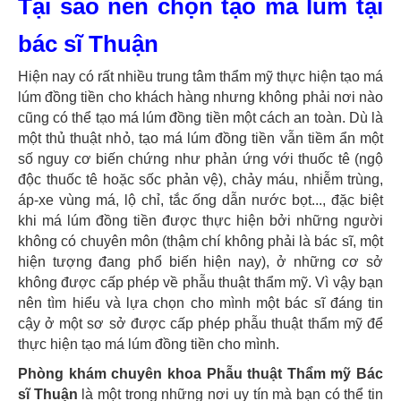
Tại sao nên chọn tạo má lúm tại
bác sĩ Thuận
Hiện nay có rất nhiều trung tâm thẩm mỹ thực hiện tạo má
lúm đồng tiền cho khách hàng nhưng không phải nơi nào
cũng có thể tạo má lúm đồng tiền một cách an toàn. Dù là
một thủ thuật nhỏ, tạo má lúm đồng tiền vẫn tiềm ẩn một
số nguy cơ biến chứng như phản ứng với thuốc tê (ngộ
độc thuốc tê hoặc sốc phản vệ), chảy máu, nhiễm trùng,
áp-xe vùng má, lộ chỉ, tắc ống dẫn nước bọt..., đặc biệt
khi má lúm đồng tiền được thực hiện bởi những người
không có chuyên môn (thậm chí không phải là bác sĩ, một
hiện tượng đang phổ biến hiện nay), ở những cơ sở
không được cấp phép về phẫu thuật thẩm mỹ. Vì vậy bạn
nên tìm hiểu và lựa chọn cho mình một bác sĩ đáng tin
cậy ở một sơ sở được cấp phép phẫu thuật thẩm mỹ để
thực hiện tạo má lúm đồng tiền cho mình.
Phòng khám chuyên khoa Phẫu thuật Thẩm mỹ Bác
sĩ Thuận
là một trong những nơi uy tín mà bạn có thể tin