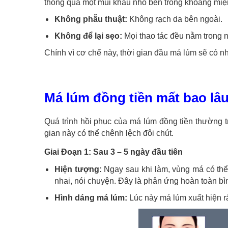
thông qua một mũi khâu nhỏ bên trong khoang miệ
Không phẫu thuật:
Không rạch da bên ngoài.
Không để lại sẹo:
Mọi thao tác đều nằm trong 
Chính vì cơ chế này, thời gian đầu má lúm sẽ có nh
Má lúm đồng tiền mất bao lâu
Quá trình hồi phục của má lúm đồng tiền thường t
gian này có thể chênh lệch đôi chút.
Giai Đoạn 1: Sau 3 – 5 ngày đầu tiên
Hiện tượng:
Ngay sau khi làm, vùng má có thể
nhai, nói chuyện. Đây là phản ứng hoàn toàn bì
Hình dáng má lúm:
Lúc này má lúm xuất hiện rấ