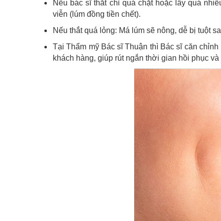
Nếu bác sĩ thắt chỉ quá chặt hoặc lấy quá nhi
viễn (lúm đồng tiền chết).
Nếu thắt quá lỏng: Má lúm sẽ nông, dễ bị tuột sa
Tại Thẩm mỹ Bác sĩ Thuận thì Bác sĩ căn chỉnh 
khách hàng, giúp rút ngắn thời gian hồi phục và 