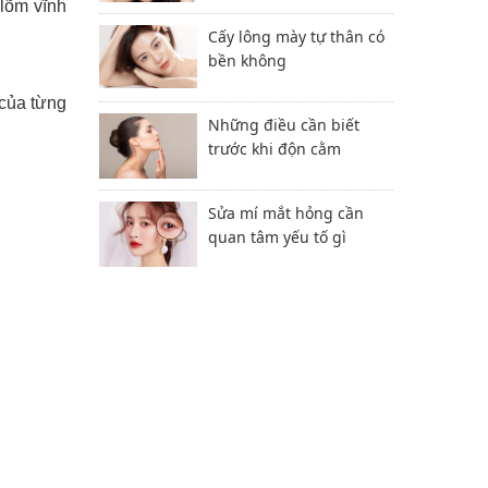
 lõm vĩnh
Cấy lông mày tự thân có
bền không
 của từng
Những điều cần biết
trước khi độn cằm
Sửa mí mắt hỏng cần
quan tâm yếu tố gì