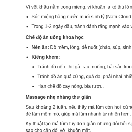
Vì vết khâu nằm trong miệng, vi khuẩn là kẻ thù lớn
Súc miệng bằng nước muối sinh lý (Natri Clorid 
Trong 1-2 ngày đầu, tránh đánh răng mạnh vào
Chế độ ăn uống khoa học
Nên ăn:
Đồ mềm, lỏng, dễ nuốt (cháo, súp, sin
Kiêng khem:
Tránh đồ nếp, thịt gà, rau muống, hải sản tr
Tránh đồ ăn quá cứng, quá dai phải nhai nhi
Hạn chế đồ cay nóng, bia rượu.
Massage nhẹ nhàng thư giãn
Sau khoảng 2 tuần, nếu thấy má lúm còn hơi cứn
để làm mềm mô, giúp má lúm nhanh tự nhiên hơn.
Kỹ thuật tạo má lúm tuy đơn giản nhưng đòi hỏi s
sao cho cân đối với khuôn mặt.