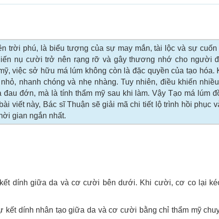
n trời phú, là biểu tượng của sự may mắn, tài lộc và sự cuốn
hiến nụ cười trở nên rạng rỡ và gây thương nhớ cho người đ
mỹ, việc sở hữu má lúm không còn là đặc quyền của tạo hóa. 
nhỏ, nhanh chóng và nhẹ nhàng. Tuy nhiên, điều khiến nhiều
à đau đớn, mà là tính thẩm mỹ sau khi làm. Vậy Tạo má lúm đ
i viết này, Bác sĩ Thuận sẽ giải mã chi tiết lộ trình hồi phục v
thời gian ngắn nhất.
kết dính giữa da và cơ cười bên dưới. Khi cười, cơ co lại k
ự kết dính nhân tạo giữa da và cơ cười bằng chỉ thẩm mỹ chu