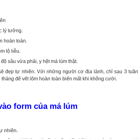
iên
 lý tưởng.
n hoàn toàn.
m lộ liễu.
 độ sâu vừa phải, y hệt má lúm thật.
sẽ đẹp tự nhiên. Với những người cơ địa lành, chỉ sau 3 tuần 
 tháng để vết lõm hoàn toàn biến mất khi không cười.
vào form của má lúm
tự nhiên.