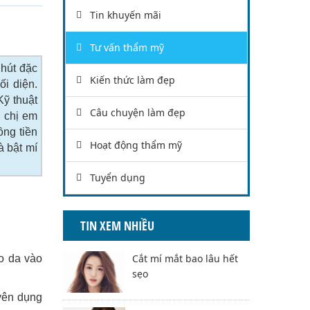
Tin khuyến mãi
Tư vấn thẩm mỹ
 hút đặc
Kiến thức làm đẹp
ối diện.
Kỹ thuật
Câu chuyện làm đẹp
 chị em
ồng tiền
Hoạt động thẩm mỹ
à bật mí
Tuyển dụng
TIN XEM NHIỀU
Cắt mí mắt bao lâu hết
éo da vào
sẹo
yên dụng