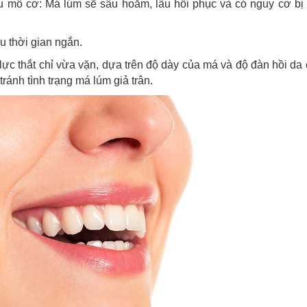
ều mô cơ: Má lúm sẽ sâu hoắm, lâu hồi phục và có nguy cơ bị
u thời gian ngắn.
lực thắt chỉ vừa vặn, dựa trên độ dày của má và độ đàn hồi da
tránh tình trạng má lúm giả trân.