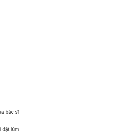
a bác sĩ
rí đặt lúm