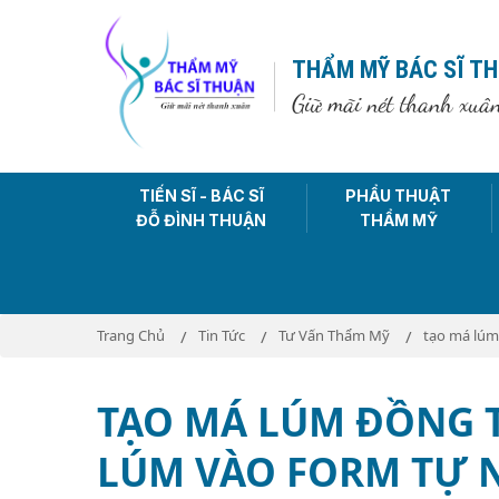
THẨM MỸ BÁC SĨ T
Giữ mãi nét thanh xuâ
TIẾN SĨ - BÁC SĨ
PHẨU THUẬT
ĐỖ ĐÌNH THUẬN
THẨM MỸ
Trang Chủ
Tin Tức
Tư Vấn Thẩm Mỹ
tạo má lúm
TẠO MÁ LÚM ĐỒNG T
LÚM VÀO FORM TỰ 