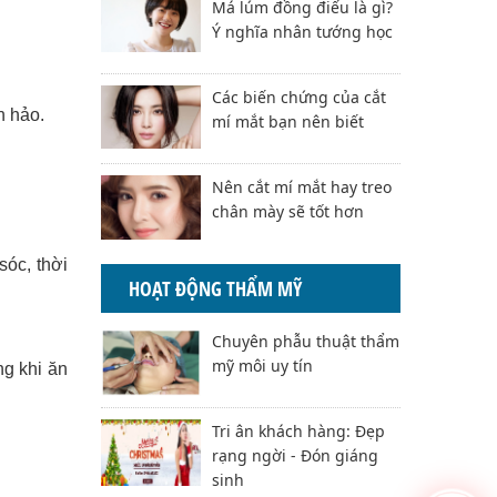
Má lúm đồng điếu là gì?
Ý nghĩa nhân tướng học
Các biến chứng của cắt
n hảo.
mí mắt bạn nên biết
Nên cắt mí mắt hay treo
chân mày sẽ tốt hơn
sóc, thời
HOẠT ĐỘNG THẨM MỸ
Chuyên phẫu thuật thẩm
mỹ môi uy tín
g khi ăn
Tri ân khách hàng: Đẹp
rạng ngời - Đón giáng
sinh