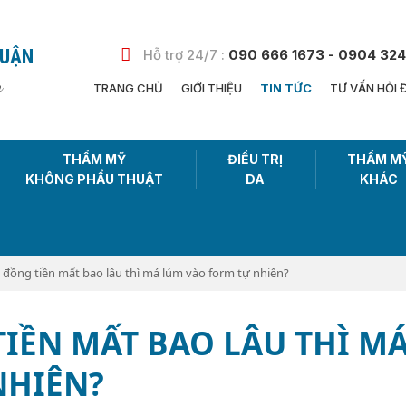
HUẬN
Hỗ trợ 24/7 :
090 666 1673 - 0904 324
n
TRANG CHỦ
GIỚI THIỆU
TIN TỨC
TƯ VẤN HỎI 
THẨM MỸ
ĐIỀU TRỊ
THẨM M
KHÔNG PHẨU THUẬT
DA
KHÁC
 đồng tiền mất bao lâu thì má lúm vào form tự nhiên?
IỀN MẤT BAO LÂU THÌ M
NHIÊN?