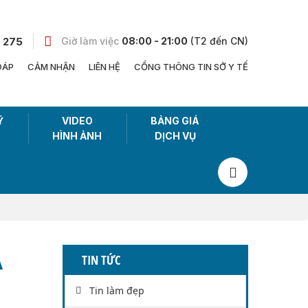
 275
Giờ làm việc
08:00 - 21:00
(T2 đến CN)
ĐÁP
CẢM NHẬN
LIÊN HỆ
CỔNG THÔNG TIN SỞ Y TẾ
Ỹ
VIDEO
BẢNG GIÁ
HÌNH ẢNH
DỊCH VỤ
Á
TIN TỨC
Tin làm đẹp