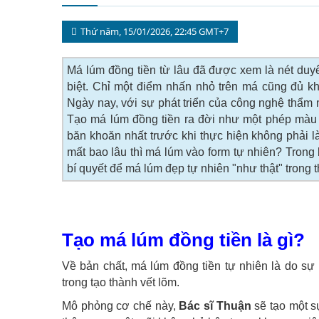
Thứ năm, 15/01/2026, 22:45 GMT+7
Má lúm đồng tiền từ lâu đã được xem là nét duyê
biệt. Chỉ một điểm nhấn nhỏ trên má cũng đủ k
Ngày nay, với sự phát triển của công nghệ thẩm 
Tạo má lúm đồng tiền ra đời như một phép màu 
băn khoăn nhất trước khi thực hiện không phải l
mất bao lâu thì má lúm vào form tự nhiên? Trong bà
bí quyết để má lúm đẹp tự nhiên "như thật" trong 
Tạo má lúm đồng tiền là gì?
Về bản chất, má lúm đồng tiền tự nhiên là do sự 
trong tạo thành vết lõm.
Mô phỏng cơ chế này,
Bác sĩ Thuận
sẽ tạo một s