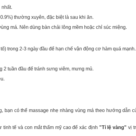
 nhất.
0.9%) thường xuyên, đặc biệt là sau khi ăn.
 vùng má. Nên dùng bàn chải lông mềm hoặc chỉ súc miệng.
h tố) trong 2-3 ngày đầu để hạn chế vận động cơ hàm quá mạnh.
ong 2 tuần đầu để tránh sưng viêm, mưng mủ.
ều.
g, bạn có thể massage nhẹ nhàng vùng má theo hướng dẫn củ
ự tinh tế và con mắt thẩm mỹ cao để xác định
"Tỉ lệ vàng"
vị t