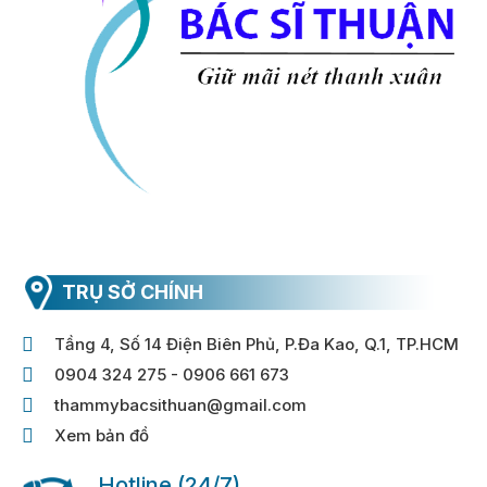
TRỤ SỞ CHÍNH
Tầng 4, Số 14 Điện Biên Phủ, P.Đa Kao, Q.1, TP.HCM
0904 324 275 - 0906 661 673
thammybacsithuan@gmail.com
Xem bản đồ
Hotline (24/7)