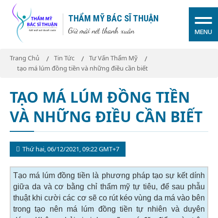
THẨM MỸ BÁC SĨ THUẬN
Giữ mãi nét thanh xuân
MENU
Trang Chủ
Tin Tức
Tư Vấn Thẩm Mỹ
tạo má lúm đồng tiền và những điều cần biết
TẠO MÁ LÚM ĐỒNG TIỀN
VÀ NHỮNG ĐIỀU CẦN BIẾT
Thứ hai, 06/12/2021, 09:22 GMT+7
Tạo má lúm đồng tiền là phương pháp tạo sự kết dính
giữa da và cơ bằng chỉ thẩm mỹ tự tiêu, để sau phẫu
thuật khi cười các cơ sẽ co rút kéo vùng da má vào bên
trong tạo nên má lúm đồng tiền tự nhiên và duyên