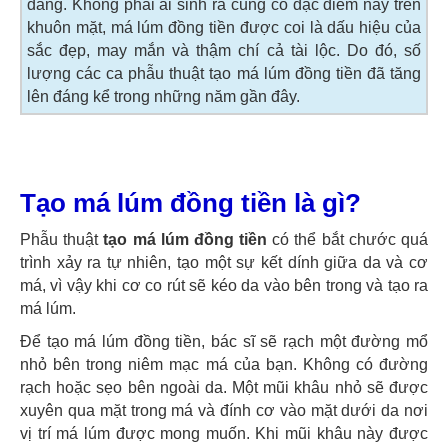
dáng. Không phải ai sinh ra cũng có đặc điểm này trên
khuôn mặt, má lúm đồng tiền được coi là dấu hiệu của
sắc đẹp, may mắn và thậm chí cả tài lộc. Do đó, số
lượng các ca phẫu thuật tạo má lúm đồng tiền đã tăng
lên đáng kể trong những năm gần đây.
Tạo má lúm đồng tiền là gì?
Phẫu thuật
tạo má lúm đồng tiền
có thể bắt chước quá
trình xảy ra tự nhiên, tạo một sự kết dính giữa da và cơ
má, vì vậy khi cơ co rút sẽ kéo da vào bên trong và tạo ra
má lúm.
Để tạo má lúm đồng tiền, bác sĩ sẽ rạch một đường mổ
nhỏ bên trong niêm mạc má của bạn. Không có đường
rạch hoặc sẹo bên ngoài da. Một mũi khâu nhỏ sẽ được
xuyên qua mặt trong má và đính cơ vào mặt dưới da nơi
vị trí má lúm được mong muốn. Khi mũi khâu này được