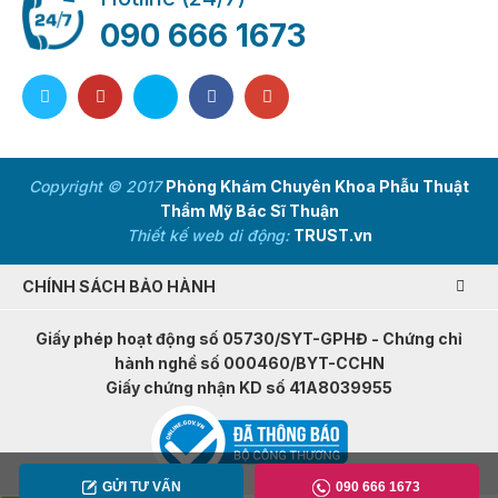
090 666 1673
Copyright © 2017
Phòng Khám Chuyên Khoa Phẫu Thuật
Thẩm Mỹ Bác Sĩ Thuận
Thiết kế web di động:
TRUST.vn
CHÍNH SÁCH BẢO HÀNH
Giấy phép hoạt động số 05730/SYT-GPHĐ - Chứng chỉ
hành nghề số 000460/BYT-CCHN
Giấy chứng nhận KD số 41A8039955
GỬI TƯ VẤN
090 666 1673