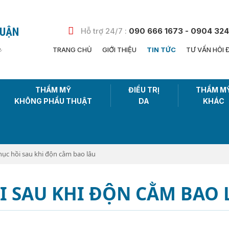
HUẬN
Hỗ trợ 24/7 :
090 666 1673 - 0904 324
n
TRANG CHỦ
GIỚI THIỆU
TIN TỨC
TƯ VẤN HỎI 
THẨM MỸ
ĐIỀU TRỊ
THẨM M
KHÔNG PHẨU THUẬT
DA
KHÁC
hục hồi sau khi độn cằm bao lâu
I SAU KHI ĐỘN CẰM BAO 