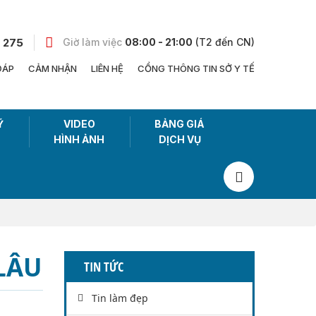
 275
Giờ làm việc
08:00 - 21:00
(T2 đến CN)
ĐÁP
CẢM NHẬN
LIÊN HỆ
CỔNG THÔNG TIN SỞ Y TẾ
Ỹ
VIDEO
BẢNG GIÁ
HÌNH ẢNH
DỊCH VỤ
LÂU
TIN TỨC
Tin làm đẹp