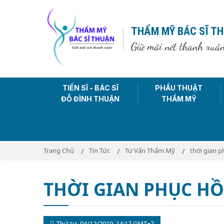
THẨM MỸ BÁC SĨ T
Giữ mãi nét thanh xuâ
TIẾN SĨ - BÁC SĨ
PHẨU THUẬT
ĐỖ ĐÌNH THUẬN
THẨM MỸ
Trang Chủ
Tin Tức
Tư Vấn Thẩm Mỹ
thời gian p
THỜI GIAN PHỤC HỒ
Thứ tư, 04/12/2019, 14:17 GMT+7