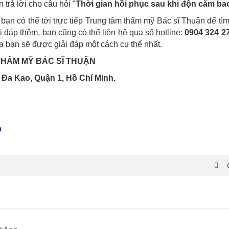
 trả lời cho câu hỏi "
Thời gian hồi phục sau khi độn cằm ba
bạn có thể tới trực tiếp Trung tâm thẩm mỹ Bác sĩ Thuận để tìm
ải đáp thêm, bạn cũng có thể liên hệ qua số hotline:
0904 324 27
a bạn sẽ được giải đáp một cách cụ thể nhất.
HẨM MỸ BÁC SĨ THUẬN
 Đa Kao, Quận 1, Hồ Chí Minh.
n