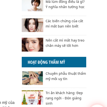
Má lúm đồng điếu là gì?
Ý nghĩa nhân tướng học
Các biến chứng của cắt
mí mắt bạn nên biết
Nên cắt mí mắt hay treo
chân mày sẽ tốt hơn
HOẠT ĐỘNG THẨM MỸ
Chuyên phẫu thuật thẩm
mỹ môi uy tín
Tri ân khách hàng: Đẹp
rạng ngời - Đón giáng
ẩm mỹ của
sinh