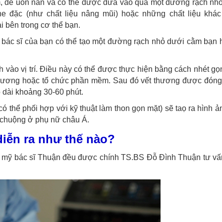
, dễ uốn nắn và có thể được đưa vào qua một đường rạch nh
e đặc (như chất liệu nâng mũi) hoặc những chất liệu khác 
 bên trong cơ thể bạn.
 bác sĩ của bạn có thể tạo một đường rạch nhỏ dưới cằm bạn 
 vào vị trí. Điều này có thể được thực hiện bằng cách nhét g
i xương hoặc tổ chức phần mềm. Sau đó vết thương được đóng 
o dài khoảng 30-60 phút.
có thể phối hợp với kỹ thuật làm thon gọn mặt) sẽ taọ ra hình 
a chuộng ở phụ nữ châu Á.
diễn ra như thế nào?
m mỹ bác sĩ Thuận đều được chính TS.BS Đỗ Đình Thuận tư vấn