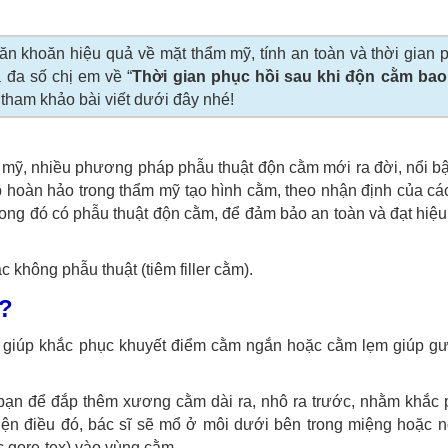
n khoăn hiệu quả về mặt thẩm mỹ, tính an toàn và thời gian 
 đa số chị em về “
Thời gian phục hồi sau khi độn cằm bao
tham khảo bài viết dưới đây nhé!
 mỹ, nhiều phương pháp phẫu thuật độn cằm mới ra đời, nổi b
p hoàn hảo trong thẩm mỹ tạo hình cằm, theo nhận định của c
trong đó có phẫu thuật độn cằm, để đảm bảo an toàn và đạt hiệ
không phẫu thuật (tiêm filler cằm).
ì?
 giúp khắc phục khuyết điểm cằm ngắn hoặc cằm lẹm giúp g
bạn để đắp thêm xương cằm dài ra, nhô ra trước, nhằm khắc 
ện điều đó, bác sĩ sẽ mổ ở môi dưới bên trong miệng hoặc n
c gore-tex) vào vùng cằm.