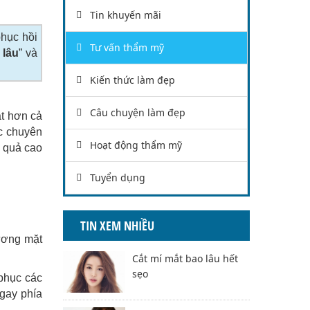
Tin khuyến mãi
phục hồi
Tư vấn thẩm mỹ
 lâu
” và
Kiến thức làm đẹp
Câu chuyện làm đẹp
ật hơn cả
ác chuyên
Hoạt động thẩm mỹ
u quả cao
Tuyển dụng
TIN XEM NHIỀU
ương mặt
Cắt mí mắt bao lâu hết
sẹo
phục các
gay phía