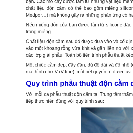
bạn. Các mô cấy được làm từ những vật liệu mềm
chất liệu độn cằm có thể bao gồm miếng silicon
Medpor…) mà không gây ra những phản ứng có hại
Nếu miếng độn của bạn được làm từ silicone đặc,
trong miệng.
Chất liệu độn cằm sau đó được đưa vào và cố định
vào một khoang rỗng vừa khít và gắn liền nó vớ
các lớp giải phẫu. Toàn bộ tiến trình phẫu thuật ké
Một chiếc cằm đẹp, đầy đặn, đủ độ dài và độ nhô (
mặt hình chữ V (V-line), một nét quyến rũ được ư
Quy trình phẫu thuật độn cằm 
Với mỗi ca phẫu thuật độn cằm tại Trung tâm thẩ
tiếp thực hiện đúng với quy trình sau: