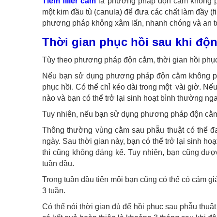
Tiêm filler cằm
là phương pháp độn cằm không ph
một kim đầu tù (canula) để đưa các chất làm đầy (f
phương pháp không xâm lấn, nhanh chóng và an to
Thời gian phục hồi sau khi độ
Tùy theo phương pháp độn cằm, thời gian hồi phục
Nếu bạn sử dụng phương pháp độn cằm không phẫu
phục hồi. Có thể chỉ kéo dài trong một vài giờ. N
nào và bạn có thể trở lại sinh hoạt bình thường nga
Tuy nhiên, nếu bạn sử dụng phương pháp độn cằm b
Thông thường vùng cằm sau phẫu thuật có thể đa
ngày. Sau thời gian này, bạn có thể trở lại sinh 
thì cũng không đáng kể. Tuy nhiên, bạn cũng đượ
tuần đầu.
Trong tuần đầu tiên môi bạn cũng có thể có cảm g
3 tuần.
Có thể nói thời gian đủ để hồi phục sau phẫu thuậ