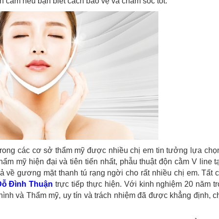
ộn cằm nếu bạn biết cách bảo vệ và chăm sóc tốt.
 trong các cơ sở thẩm mỹ được nhiều chị em tin tưởng lựa chọ
ẩm mỹ hiện đại và tiên tiến nhất, phẫu thuật độn cằm V line t
 về gương mặt thanh tú rạng ngời cho rất nhiều chị em. Tất 
 Đỗ Đình Thuận
trực tiếp thực hiện. Với kinh nghiệm 20 năm t
ình và Thẩm mỹ, uy tín và trách nhiệm đã được khẳng định, c