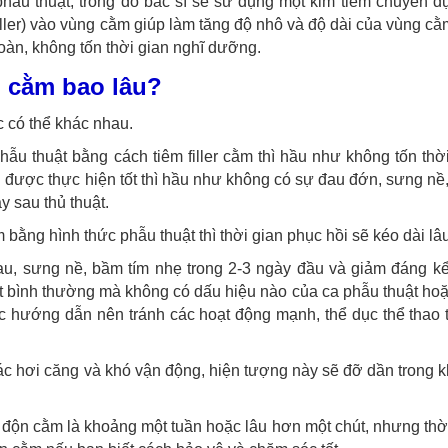
ẫu thuật, trong đó bác sĩ sẽ sử dụng một kim tiêm chuyên d
iller) vào vùng cằm giúp làm tăng độ nhô và độ dài của vùng cằ
àn, không tốn thời gian nghĩ dưỡng.
n cằm bao lâu?
 có thể khác nhau.
 thuật bằng cách tiêm filler cằm thì hầu như không tốn thời
ếu được thực hiện tốt thì hầu như không có sự đau đớn, sưng nề
y sau thủ thuật.
ằng hình thức phẫu thuật thì thời gian phục hồi sẽ kéo dài lâ
u, sưng nề, bầm tím nhẹ trong 2-3 ngày đầu và giảm đáng kể
hoạt bình thường mà không có dấu hiệu nào của ca phẫu thuật ho
c hướng dẫn nên tránh các hoạt động mạnh, thể dục thể thao 
iác hơi căng và khó vận động, hiện tượng này sẽ đỡ dần trong 
t độn cằm là khoảng một tuần hoặc lâu hơn một chút, nhưng thờ