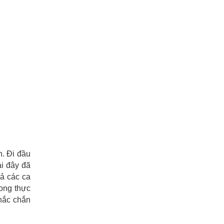
n. Đi đầu
ại đây đã
cả các ca
rong thực
hắc chắn