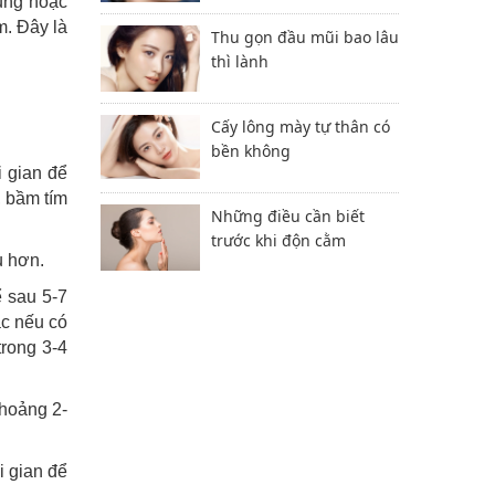
ụng hoặc
m. Đây là
Thu gọn đầu mũi bao lâu
thì lành
Cấy lông mày tự thân có
bền không
 gian để
, bầm tím
Những điều cần biết
trước khi độn cằm
u hơn.
 sau 5-7
ặc nếu có
trong 3-4
khoảng 2-
i gian để