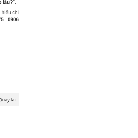
o lâu?
".
 hiểu chi
5 - 0906
Quay lại