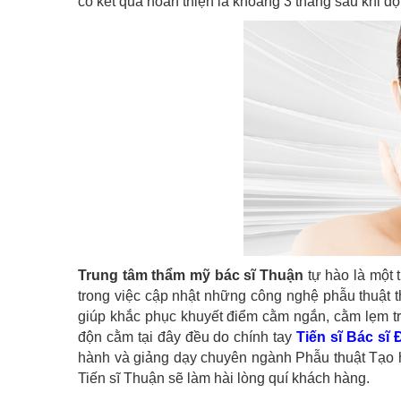
có kết quả hoàn thiện là khoảng 3 tháng sau khi đ
Trung tâm thẩm mỹ bác sĩ Thuận
tự hào là một
trong việc cập nhật những công nghệ phẫu thuật th
giúp khắc phục khuyết điểm cằm ngắn, cằm lẹm trả
độn cằm tại đây đều do chính tay
Tiến sĩ Bác sĩ
hành và giảng dạy chuyên ngành Phẫu thuật Tạo h
Tiến sĩ Thuận sẽ làm hài lòng quí khách hàng.