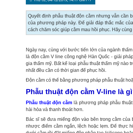
Quyết định phẫu thuật độn cằm nhưng vẫn cần bă
của phương pháp này. Để giải đáp thắc mắc của
cách chăm sóc giúp cằm mau hồi phục. Hãy cùng 
Ngày nay, cùng với bước tiến lớn của ngành thẩm
là độn cằm V line công nghệ Hàn Quốc - giải phá
gia thẩm mỹ. Bất kể loại phẫu thuật thẩm mỹ nào 
nhất đều cần có thời gian để phục hồi.
Độn cằm có thể bằng phương pháp phẫu thuật hoặc 
Phẫu thuật độn cằm V-line là g
Phẫu thuật độn cằm
là phương pháp phẫu thuật
hài hòa và thanh thoát hơn.
Bác sĩ sẽ đưa miếng độn vào bên trong cằm của 
nhược điểm cằm ngắn, lệch hoặc lẹm. Để thực hi
dưới cằm rồi đặt miếng độn nhân tạo (silicone hoặ