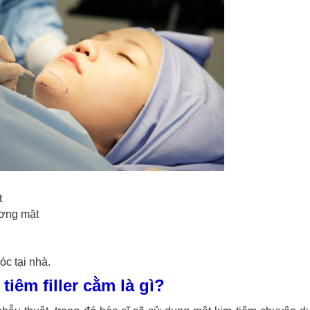
t
ương mặt
c tại nhà.
iêm filler cằm là gì?