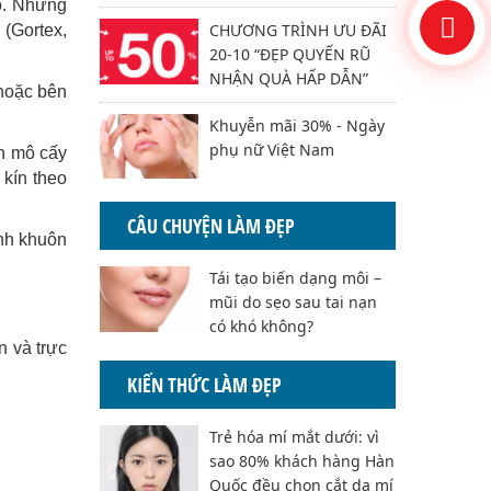
ỏ. Những
CHƯƠNG TRÌNH ƯU ĐÃI
(Gortex,
20-10 “ĐẸP QUYẾN RŨ
NHẬN QUÀ HẤP DẪN”
hoặc bên
Khuyễn mãi 30% - Ngày
phụ nữ Việt Nam
ọn mô cấy
kín theo
CÂU CHUYỆN LÀM ĐẸP
ảnh khuôn
Tái tạo biến dạng môi –
mũi do sẹo sau tai nạn
có khó không?
 và trực
KIẾN THỨC LÀM ĐẸP
Trẻ hóa mí mắt dưới: vì
sao 80% khách hàng Hàn
Quốc đều chọn cắt da mí