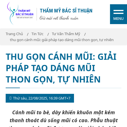
THẨM MỸ BÁC SĨ THUẬN
Giữ mãi nét thanh xuân
MENU
Trang Chủ
Tin Tức
Tư Vấn Thẩm Mỹ
thu gọn cánh mũi: giải pháp tạo dáng mũi thon gọn, tự nhiên
THU GỌN CÁNH MŨI: GIẢI
PHÁP TẠO DÁNG MŨI
THON GỌN, TỰ NHIÊN
Thứ sáu, 22/08/2025, 16:39 GMT+7
Cánh mũi to bè, dày khiến khuôn mặt kém
thanh thoát dù sống mũi có cao. Phẫu thuật