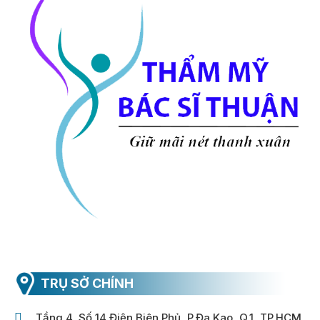
TRỤ SỞ CHÍNH
Tầng 4, Số 14 Điện Biên Phủ, P.Đa Kao, Q.1, TP.HCM