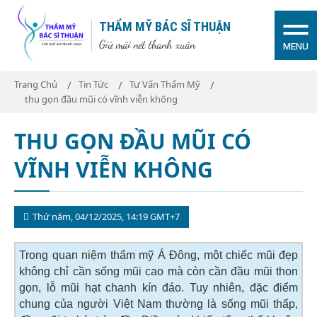
THẨM MỸ BÁC SĨ THUẬN
Giữ mãi nét thanh xuân
MENU
Trang Chủ
Tin Tức
Tư Vấn Thẩm Mỹ
thu gọn đầu mũi có vĩnh viễn không
THU GỌN ĐẦU MŨI CÓ
VĨNH VIỄN KHÔNG
Thứ năm, 04/12/2025, 14:19 GMT+7
Trong quan niệm thẩm mỹ Á Đông, một chiếc mũi đẹp
không chỉ cần sống mũi cao mà còn cần đầu mũi thon
gọn, lỗ mũi hạt chanh kín đáo. Tuy nhiên, đặc điểm
chung của người Việt Nam thường là sống mũi thấp,