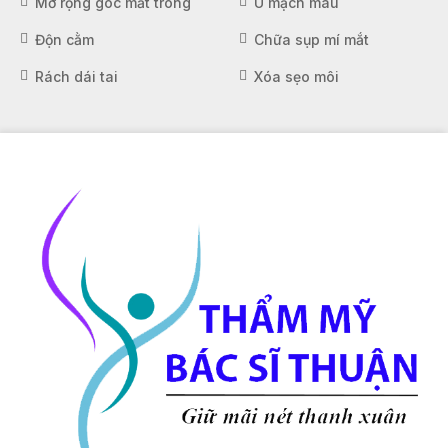
Mở rộng góc mắt trong
U mạch máu
Độn cằm
Chữa sụp mí mắt
Rách dái tai
Xóa sẹo môi