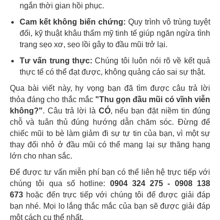
ngắn thời gian hồi phục.
Cam kết không biến chứng:
Quy trình vô trùng tuyệt
đối, kỹ thuật khâu thẩm mỹ tinh tế giúp ngăn ngừa tình
trạng sẹo xơ, sẹo lồi gây to đầu mũi trở lại.
Tư vấn trung thực:
Chúng tôi luôn nói rõ về kết quả
thực tế có thể đạt được, không quảng cáo sai sự thật.
Qua bài viết này, hy vọng bạn đã tìm được câu trả lời
thỏa đáng cho thắc mắc
"Thu gọn đầu mũi có vĩnh viễn
không?"
. Câu trả lời là
CÓ
, nếu bạn đặt niềm tin đúng
chỗ và tuân thủ đúng hướng dẫn chăm sóc. Đừng để
chiếc mũi to bè làm giảm đi sự tự tin của bạn, vì một sự
thay đổi nhỏ ở đầu mũi có thể mang lại sự thăng hạng
lớn cho nhan sắc.
Để được tư vấn miễn phí bạn có thể liên hệ trực tiếp với
chúng tôi qua số hotline:
0904 324 275 - 0908 138
673
hoặc đến trực tiếp với chúng tôi để được giải đáp
bạn nhé. Mọi lo lắng thắc mắc của bạn sẽ được giải đáp
một cách cụ thể nhất.