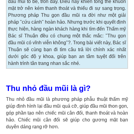
đầu mũi to bè, tròn đầy. Điều này khiến tổng thể khuôn
mặt trở nên kém thanh thoát và thiếu đi sự sang trọng.
Phương pháp Thu gọn đầu mũi ra đời như một giải
pháp "cứu cánh" hoàn hảo. Nhưng trước khi quyết định
thực hiện, hàng ngàn khách hàng khi tìm đến Thẩm mỹ
Bác sĩ Thuận đều có chung một thắc mắc: "Thu gọn
đầu mũi có vĩnh viễn không"?. Trong bài viết này, Bác sĩ
Thuận sẽ cùng bạn đi tìm câu trả lời chính xác nhất
dưới góc độ y khoa, giúp bạn an tâm tuyệt đối trên
hành trình tân trang nhan sắc nhé.
Thu nhỏ đầu mũi là gì?
Thu nhỏ đầu mũi là phương pháp phẫu thuật thẩm mỹ
giúp định hình lại đầu mũi quá cỡ, giúp đầu mũi thon gọn,
góp phần tạo nên chiếc mũi cân đối, thanh thoát và hoàn
hảo. Chiếc mũi cân đối sẽ giúp cho gương mặt bạn
duyên dáng rạng rỡ hơn.