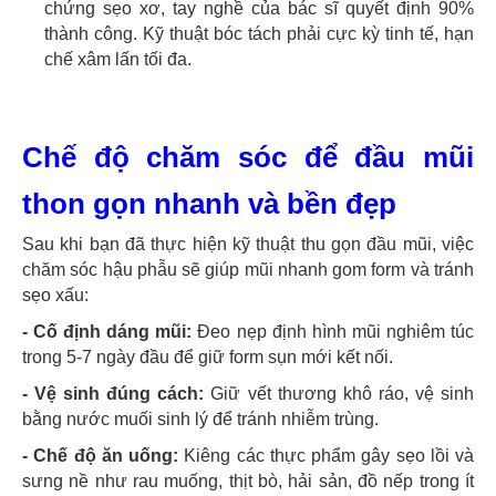
chứng sẹo xơ, tay nghề của bác sĩ quyết định 90%
thành công. Kỹ thuật bóc tách phải cực kỳ tinh tế, hạn
chế xâm lấn tối đa.
Chế độ chăm sóc để đầu mũi
thon gọn nhanh và bền đẹp
Sau khi bạn đã thực hiện kỹ thuật thu gọn đầu mũi, việc
chăm sóc hậu phẫu sẽ giúp mũi nhanh gom form và tránh
sẹo xấu:
- Cố định dáng mũi:
Đeo nẹp định hình mũi nghiêm túc
trong 5-7 ngày đầu để giữ form sụn mới kết nối.
- Vệ sinh đúng cách:
Giữ vết thương khô ráo, vệ sinh
bằng nước muối sinh lý để tránh nhiễm trùng.
- Chế độ ăn uống:
Kiêng các thực phẩm gây sẹo lồi và
sưng nề như rau muống, thịt bò, hải sản, đồ nếp trong ít