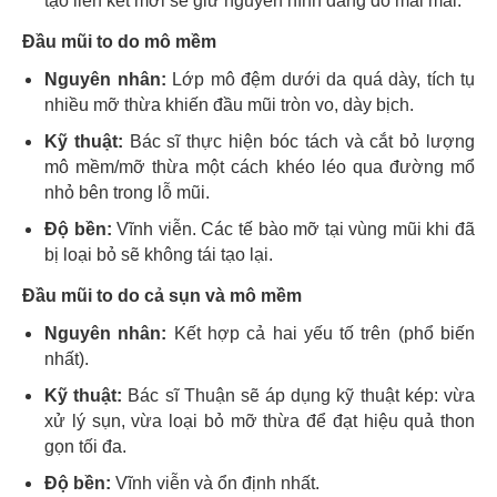
tạo liên kết mới sẽ giữ nguyên hình dáng đó mãi mãi.
Đầu mũi to do mô mềm
Nguyên nhân:
Lớp mô đệm dưới da quá dày, tích tụ
nhiều mỡ thừa khiến đầu mũi tròn vo, dày bịch.
Kỹ thuật:
Bác sĩ thực hiện bóc tách và cắt bỏ lượng
mô mềm/mỡ thừa một cách khéo léo qua đường mổ
nhỏ bên trong lỗ mũi.
Độ bền:
Vĩnh viễn. Các tế bào mỡ tại vùng mũi khi đã
bị loại bỏ sẽ không tái tạo lại.
Đầu mũi to do cả sụn và mô mềm
Nguyên nhân:
Kết hợp cả hai yếu tố trên (phổ biến
nhất).
Kỹ thuật:
Bác sĩ Thuận sẽ áp dụng kỹ thuật kép: vừa
xử lý sụn, vừa loại bỏ mỡ thừa để đạt hiệu quả thon
gọn tối đa.
Độ bền:
Vĩnh viễn và ổn định nhất.