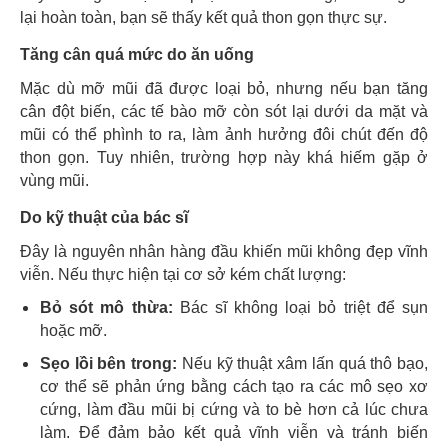
lại hoàn toàn, bạn sẽ thấy kết quả thon gọn thực sự.
Tăng cân quá mức do ăn uống
Mặc dù mỡ mũi đã được loại bỏ, nhưng nếu bạn tăng
cân đột biến, các tế bào mỡ còn sót lại dưới da mặt và
mũi có thể phình to ra, làm ảnh hưởng đôi chút đến độ
thon gọn. Tuy nhiên, trường hợp này khá hiếm gặp ở
vùng mũi.
Do kỹ thuật của bác sĩ
Đây là nguyên nhân hàng đầu khiến mũi không đẹp vĩnh
viễn. Nếu thực hiện tại cơ sở kém chất lượng:
Bỏ sót mô thừa:
Bác sĩ không loại bỏ triệt để sụn
hoặc mỡ.
Sẹo lồi bên trong:
Nếu kỹ thuật xâm lấn quá thô bạo,
cơ thể sẽ phản ứng bằng cách tạo ra các mô sẹo xơ
cứng, làm đầu mũi bị cứng và to bè hơn cả lúc chưa
làm. Để đảm bảo kết quả vĩnh viễn và tránh biến