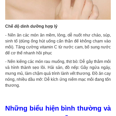
Chế độ dinh dưỡng hợp lý
- Nên ăn các món ăn mềm, lỏng, dễ nuốt như cháo, súp,
sinh tố (dùng ống hút uống cẩn thận để không chạm vào
môi). Tăng cường vitamin C từ nước cam, bổ sung nước
để cơ thể nhanh hồi phục
- Nên kiêng các món rau muống, thịt bò: Dễ gây thâm môi
và hình thành sẹo lồi. Hải sản, đồ nếp: Gây ngứa ngáy,
mưng mủ, làm chậm quá trình lành vết thương. Đồ ăn cay
nóng, nhiều dầu mỡ: Dễ kích ứng niêm mạc môi đang tổn
thương.
Những biểu hiện bình thường và