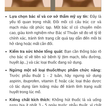
Lựa chọn bác sĩ và cơ sở thẩm mỹ uy tín:
Đây là
yếu tố quan trọng nhất. Đôi môi có cấu trúc cơ và
mạch máu rất phức tạp. Một bác sĩ có chuyên môn
cao, giàu kinh nghiệm như Bác sĩ Thuận sẽ đo vẽ tỷ lệ
chính xác, tránh tình trạng cắt quá tay dẫn đến môi bị
hở răng hoặc mất cân đối.
Kiểm tra sức khỏe tổng quát:
Bạn cần thông báo rõ
cho bác sĩ về tiền sử bệnh lý (tim mạch, tiểu đường,
huyết áp...) và các loại thuốc đang sử dụng.
Ngừng một số loại thuốc/thực phẩm chức năng:
Trước phẫu thuật 1 - 2 tuần, hãy ngưng sử dụng
aspirin, ibuprofen, vitamin E hoặc các loại thảo dược
có tác dụng làm loãng máu để tránh tình trạng xuất
huyết trong lúc mổ.
Kiêng chất kích thích:
Không hút thuốc lá và uống
rượu bia ít nhất 3 - 5 ngày trước phẫu thuật, vì chất