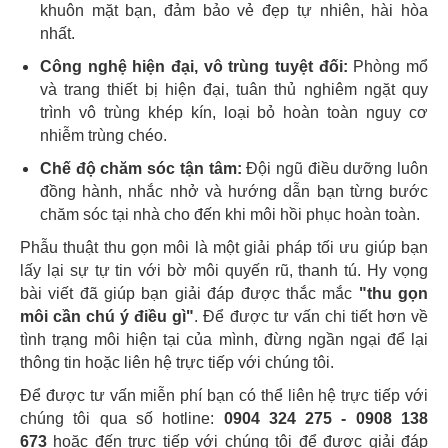
khuôn mặt bạn, đảm bảo vẻ đẹp tự nhiên, hài hòa
nhất.
Công nghệ hiện đại, vô trùng tuyệt đối:
Phòng mổ
và trang thiết bị hiện đại, tuân thủ nghiêm ngặt quy
trình vô trùng khép kín, loại bỏ hoàn toàn nguy cơ
nhiễm trùng chéo.
Chế độ chăm sóc tận tâm:
Đội ngũ điều dưỡng luôn
đồng hành, nhắc nhở và hướng dẫn bạn từng bước
chăm sóc tại nhà cho đến khi môi hồi phục hoàn toàn.
Phẫu thuật thu gọn môi là một giải pháp tối ưu giúp bạn
lấy lại sự tự tin với bờ môi quyến rũ, thanh tú. Hy vọng
bài viết đã giúp bạn giải đáp được thắc mắc
"thu gọn
môi cần chú ý điều gì"
. Để được tư vấn chi tiết hơn về
tình trạng môi hiện tại của mình, đừng ngần ngại để lại
thông tin hoặc liên hệ trực tiếp với chúng tôi.
Để được tư vấn miễn phí bạn có thể liên hệ trực tiếp với
chúng tôi qua số hotline:
0904 324 275 - 0908 138
673
hoặc đến trực tiếp với chúng tôi để được giải đáp