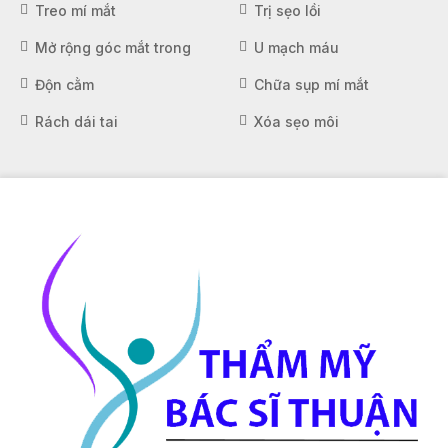
Treo mí mắt
Trị sẹo lồi
Mở rộng góc mắt trong
U mạch máu
Độn cằm
Chữa sụp mí mắt
Rách dái tai
Xóa sẹo môi