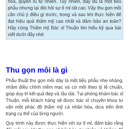
hòa, quyến rũ tự nhiên. Tuy nhiên, đây dù là một tiểu
phẫu nhưng lại đòi hỏi sự tỉ mỉ rất cao. Vậy thu gọn môi
cần chú ý điều gì trước, trong và sau khi thực hiện để
đạt hiệu quả thẩm mỹ cao nhất và đảm bảo an toàn?
Hãy cùng Thẩm mỹ Bác sĩ Thuận tìm hiểu kỹ qua bài
viết dưới đây nhé
Thu gọn môi là gì
Phẫu thuật thu gọn môi dày là một tiểu phẫu nhẹ nhàng,
nhằm điều chỉnh niêm mạc và cơ môi theo tỷ lệ chuẩn,
giúp duy trì kết quả đẹp và lâu dài. Tại phòng khám bác sĩ
Thuận, mỗi khách hàng sẽ được bác sĩ chuyên khoa tư
vấn một phác đồ thẩm mỹ cá nhân hóa, dựa trên tình
trạng cụ thể của từng người.
Quy trình này được thực hiện với sự tỉ mỉ, đảm bảo rằng