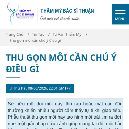
THẨM MỸ BÁC SĨ THUẬN
Giữ mãi nét thanh xuân
MENU
Trang Chủ
Tin Tức
Tư Vấn Thẩm Mỹ
thu gọn môi cần chú ý điều gì
THU GỌN MÔI CẦN CHÚ Ý
ĐIỀU GÌ
Thứ hai, 08/06/2026, 22:01 GMT+7
Sở hữu một đôi môi dày, thô ráp hoặc mất cân đối
thường khiến nhiều người cảm thấy tự ti khi giao tiếp.
Phẫu thuật thu gọn môi hay tạo hình môi trái tim ra đời
như một giải pháp cứu cánh giúp mang lại đôi môi hài