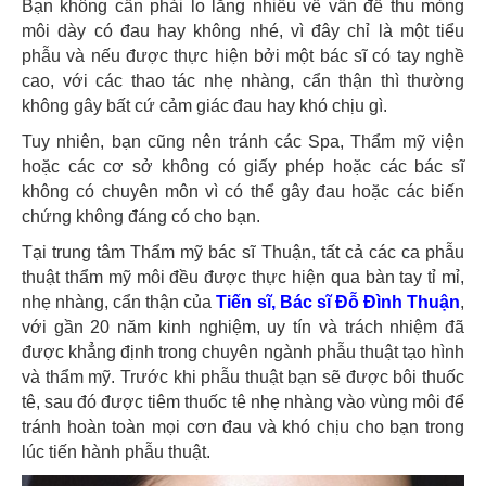
Bạn không cần phải lo lắng nhiều về vấn đề thu mỏng
môi dày có đau hay không nhé, vì đây chỉ là một tiểu
phẫu và nếu được thực hiện bởi một bác sĩ có tay nghề
cao, với các thao tác nhẹ nhàng, cẩn thận thì thường
không gây bất cứ cảm giác đau hay khó chịu gì.
Tuy nhiên, bạn cũng nên tránh các Spa, Thẩm mỹ viện
hoặc các cơ sở không có giấy phép hoặc các bác sĩ
không có chuyên môn vì có thể gây đau hoặc các biến
chứng không đáng có cho bạn.
Tại trung tâm Thẩm mỹ bác sĩ Thuận, tất cả các ca phẫu
thuật thẩm mỹ môi đều được thực hiện qua bàn tay tỉ mỉ,
nhẹ nhàng, cẩn thận của
Tiến sĩ, Bác sĩ Đỗ Đình Thuận
,
với gần 20 năm kinh nghiệm, uy tín và trách nhiệm đã
được khẳng định trong chuyên ngành phẫu thuật tạo hình
và thẩm mỹ. Trước khi phẫu thuật bạn sẽ được bôi thuốc
tê, sau đó được tiêm thuốc tê nhẹ nhàng vào vùng môi để
tránh hoàn toàn mọi cơn đau và khó chịu cho bạn trong
lúc tiến hành phẫu thuật.