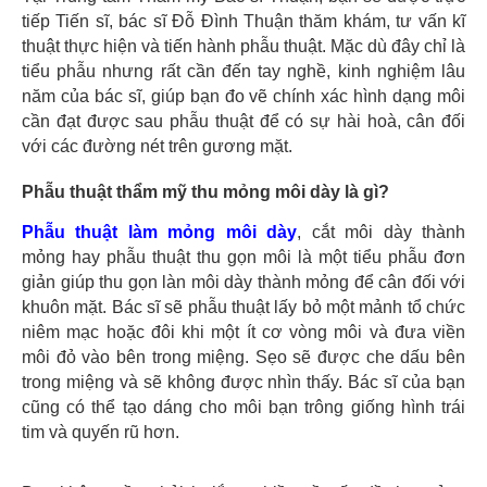
tiếp Tiến sĩ, bác sĩ Đỗ Đình Thuận thăm khám, tư vấn kĩ
thuật thực hiện và tiến hành phẫu thuật. Mặc dù đây chỉ là
tiểu phẫu nhưng rất cần đến tay nghề, kinh nghiệm lâu
năm của bác sĩ, giúp bạn đo vẽ chính xác hình dạng môi
cần đạt được sau phẫu thuật để có sự hài hoà, cân đối
với các đường nét trên gương mặt.
Phẫu thuật thẩm mỹ thu mỏng môi dày là gì?
Phẫu thuật làm mỏng môi dày
, cắt môi dày thành
mỏng hay phẫu thuật thu gọn môi là một tiểu phẫu đơn
giản giúp thu gọn làn môi dày thành mỏng để cân đối với
khuôn mặt. Bác sĩ sẽ phẫu thuật lấy bỏ một mảnh tổ chức
niêm mạc hoặc đôi khi một ít cơ vòng môi và đưa viền
môi đỏ vào bên trong miệng. Sẹo sẽ được che dấu bên
trong miệng và sẽ không được nhìn thấy. Bác sĩ của bạn
cũng có thể tạo dáng cho môi bạn trông giống hình trái
tim và quyến rũ hơn.