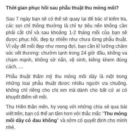
Thời gian phục hồi sau phẫu thuật thu mỏng môi?
Sau 7 ngày bạn sẽ có thể sẽ quay lại để bác sĩ kiểm tra,
các sợi chỉ thông thường là chỉ tự tiêu nên không cần
phải cắt chỉ và sau khoảng 1-2 tháng môi của bạn sẽ
được phục hồi, đẹp tự nhiên như chưa từng phẫu thuật.
Vì vậy để môi đẹp như mong đợi, bạn cần kĩ lưỡng chăm
sóc vết thương: chườm lạnh trong 24 giờ đầu, không va
chạm mạnh, không sờ nắn, vệ sinh, kiêng khem đúng
cách, …
Phẫu thuật thẩm mỹ thu mỏng môi dày là một trong
những loại phẫu thuật được nhiều người ưa chuộng,
không chỉ riêng cho chị em mà dành cho bất cứ ai có
khuyết điểm về môi.
Thu Hiền thân mến, hy vọng với những chia sẻ qua bài
viết trên, bạn có thể an tâm hơn với thắc mắc "
Thu mỏng
môi dày có đau không
" và sớm có quyết định cho mình
nhé.