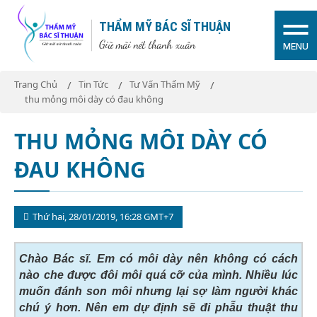
THẨM MỸ BÁC SĨ THUẬN
Giữ mãi nét thanh xuân
MENU
Trang Chủ
Tin Tức
Tư Vấn Thẩm Mỹ
thu mỏng môi dày có đau không
THU MỎNG MÔI DÀY CÓ
ĐAU KHÔNG
Thứ hai, 28/01/2019, 16:28 GMT+7
Chào Bác sĩ. Em có môi dày nên không có cách
nào che được đôi môi quá cỡ của mình. Nhiều lúc
muốn đánh son môi nhưng lại sợ làm người khác
chú ý hơn. Nên em dự định sẽ đi phẫu thuật thu