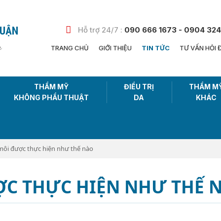
HUẬN
Hỗ trợ 24/7 :
090 666 1673 - 0904 324
n
TRANG CHỦ
GIỚI THIỆU
TIN TỨC
TƯ VẤN HỎI 
THẨM MỸ
ĐIỀU TRỊ
THẨM M
KHÔNG PHẨU THUẬT
DA
KHÁC
ôi được thực hiện như thế nào
C THỰC HIỆN NHƯ THẾ 