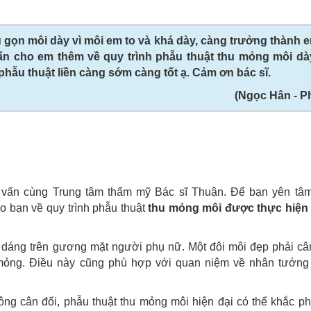
u gọn môi dày vì môi em to và khá dày, càng trưởng thành 
ư vấn cho em thêm về quy trình phẫu thuật thu mỏng môi d
hẫu thuật liền càng sớm càng tốt ạ. Cảm ơn bác sĩ.
(Ngọc Hân - P
 vấn cùng Trung tâm thẩm mỹ Bác sĩ Thuận. Để bạn yên tâ
o bạn về quy trình phẫu thuật
thu mỏng môi được thực hiện
 dáng trên gương mặt người phụ nữ. Một đôi môi đẹp phải cân
mỏng. Điều này cũng phù hợp với quan niệm về nhân tướng
ng cân đối, phẫu thuật thu mỏng môi hiện đại có thể khắc p