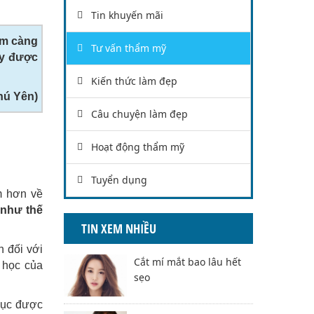
Tin khuyến mãi
em càng
Tư vấn thẩm mỹ
ày được
Kiến thức làm đẹp
hú Yên)
Câu chuyện làm đẹp
Hoạt động thẩm mỹ
Tuyển dụng
m hơn về
 như thế
TIN XEM NHIỀU
 đối với
Cắt mí mắt bao lâu hết
 học của
sẹo
hục được