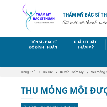
THẨM MỸ BÁC SĨ T
Giữ mãi nét thanh xuâ
TIẾN SĨ - BÁC SĨ
PHẨU THUẬT
ĐỖ ĐÌNH THUẬN
THẨM MỸ
Trang Chủ
Tin Tức
Tư Vấn Thẩm Mỹ
thu mỏng m
THU MỎNG MÔI ĐƯỢ
Thứ sáu, 05/04/2019, 17:19 GMT+7