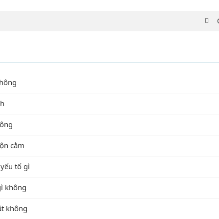
không
nh
hông
độn cằm
yếu tố gì
gì không
ắt không