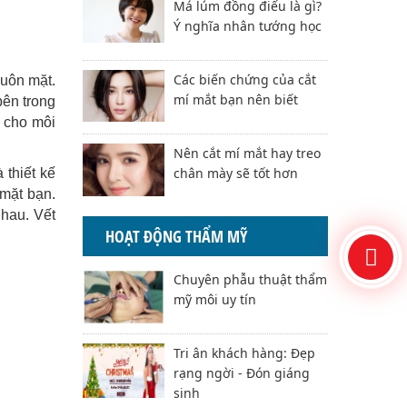
Má lúm đồng điếu là gì?
Ý nghĩa nhân tướng học
Các biến chứng của cắt
huôn mặt.
mí mắt bạn nên biết
bên trong
 cho môi
Nên cắt mí mắt hay treo
chân mày sẽ tốt hơn
 thiết kế
mặt bạn.
nhau. Vết
HOẠT ĐỘNG THẨM MỸ
Chuyên phẫu thuật thẩm
mỹ môi uy tín
Tri ân khách hàng: Đẹp
rạng ngời - Đón giáng
sinh