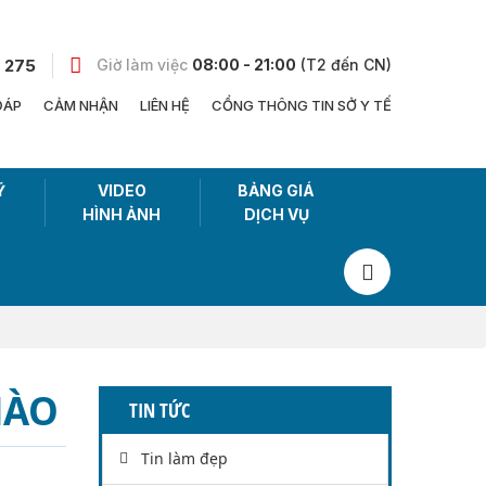
 275
Giờ làm việc
08:00 - 21:00
(T2 đến CN)
ĐÁP
CẢM NHẬN
LIÊN HỆ
CỔNG THÔNG TIN SỞ Y TẾ
Ỹ
VIDEO
BẢNG GIÁ
HÌNH ẢNH
DỊCH VỤ
NÀO
TIN TỨC
Tin làm đẹp