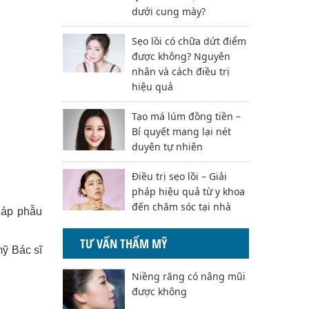
dưới cung mày?
Sẹo lồi có chữa dứt điểm
được không? Nguyên
nhân và cách điều trị
hiệu quả
Tạo má lúm đồng tiền –
Bí quyết mang lại nét
duyên tự nhiên
Điều trị sẹo lồi – Giải
pháp hiệu quả từ y khoa
đến chăm sóc tại nhà
háp phẫu
TƯ VẤN THẨM MỸ
ỹ Bác sĩ
Niềng răng có nâng mũi
được không