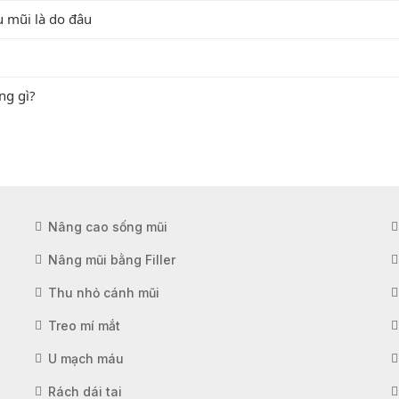
u mũi là do đâu
ng gì?
Nâng cao sống mũi
Nâng mũi bằng Filler
Thu nhỏ cánh mũi
Treo mí mắt
U mạch máu
Rách dái tai