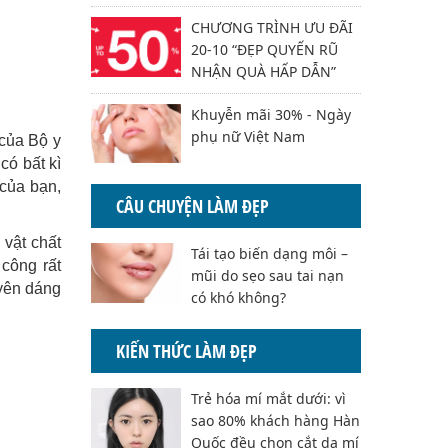
CHƯƠNG TRÌNH ƯU ĐÃI
20-10 “ĐẸP QUYẾN RŨ
NHẬN QUÀ HẤP DẪN”
Khuyễn mãi 30% - Ngày
phụ nữ Việt Nam
 của Bộ y
có bất kì
của bạn,
CÂU CHUYỆN LÀM ĐẸP
 vật chất
Tái tạo biến dạng môi –
công rất
mũi do sẹo sau tai nạn
uyên dáng
có khó không?
KIẾN THỨC LÀM ĐẸP
Trẻ hóa mí mắt dưới: vì
sao 80% khách hàng Hàn
Quốc đều chọn cắt da mí