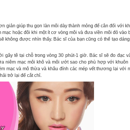
ơn giản giúp thu gọn làn môi dày thành mỏng để cân đối với k
m mạc hoặc đôi khi một ít cơ vòng môi và đưa viền môi đỏ vào 
ẽ không được nhìn thấy. Bác sĩ của bạn cũng có thể tạo dáng
gây tê tại chỗ trong vòng 30 phút-1 giờ. Bác sĩ sẽ đo đạc và
ữa niêm mạc môi khô và môi ướt sao cho phù hợp với khuôn 
niêm mạc và mô thừa và khâu đính các mép vết thương lại với 
i trở lại để cắt chỉ.