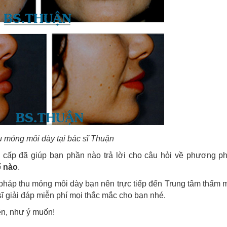
u mỏng môi dày tại bác sĩ Thuận
 cấp đã giúp bạn phần nào trả lời cho câu hỏi về phương p
ế nào
.
háp thu mỏng môi dày bạn nên trực tiếp đến Trung tâm thẩm m
 giải đáp miễn phí mọi thắc mắc cho bạn nhé.
ên, như ý muốn!