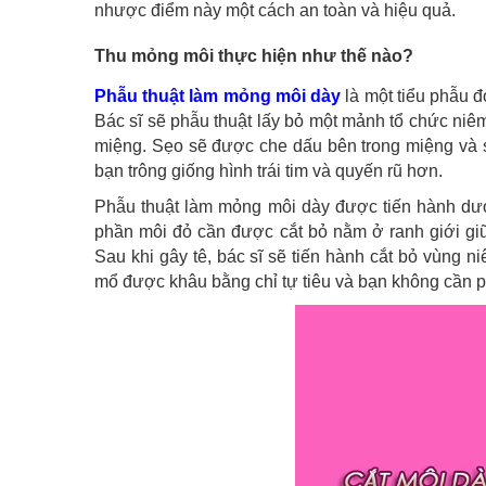
nhược điểm này một cách an toàn và hiệu quả.
Thu mỏng môi thực hiện như thế nào?
Phẫu thuật làm mỏng môi dày
là một tiểu phẫu đ
Bác sĩ sẽ phẫu thuật lấy bỏ một mảnh tổ chức niê
miệng. Sẹo sẽ được che dấu bên trong miệng và s
bạn trông giống hình trái tim và quyến rũ hơn.
Phẫu thuật làm mỏng môi dày được tiến hành dưới 
phần môi đỏ cần được cắt bỏ nằm ở ranh giới gi
Sau khi gây tê, bác sĩ sẽ tiến hành cắt bỏ vùng 
mổ được khâu bằng chỉ tự tiêu và bạn không cần phả