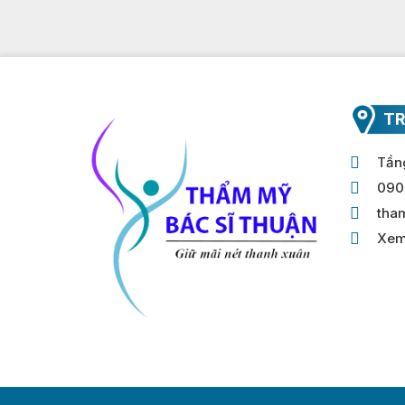
TR
Tầng
090
tha
Xem