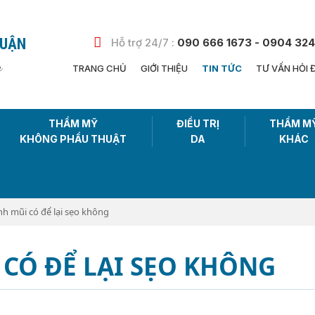
HUẬN
Hỗ trợ 24/7 :
090 666 1673 - 0904 324
n
TRANG CHỦ
GIỚI THIỆU
TIN TỨC
TƯ VẤN HỎI 
THẨM MỸ
ĐIỀU TRỊ
THẨM M
KHÔNG PHẨU THUẬT
DA
KHÁC
nh mũi có để lại sẹo không
CÓ ĐỂ LẠI SẸO KHÔNG