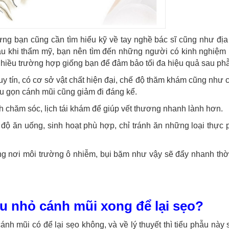
ưng bạn cũng cần tìm hiểu kỹ về tay nghề bác sĩ cũng như địa
sau khi thẩm mỹ, bạn nên tìm đến những người có kinh nghiệm
nhiều trường hợp giống bạn để đảm bảo tối đa hiệu quả sau phẫ
 tín, có cơ sở vật chất hiện đại, chế độ thăm khám cũng như
hu gọn cánh mũi cũng giảm đi đáng kể.
h chăm sóc, lịch tái khám để giúp vết thương nhanh lành hơn.
độ ăn uống, sinh hoạt phù hợp, chỉ tránh ăn những loại thực
ng nơi môi trường ô nhiễm, bụi bặm như vậy sẽ đẩy nhanh thời
u nhỏ cánh mũi xong để lại sẹo?
ánh mũi có để lại sẹo không, và về lý thuyết thì tiểu phẫu này