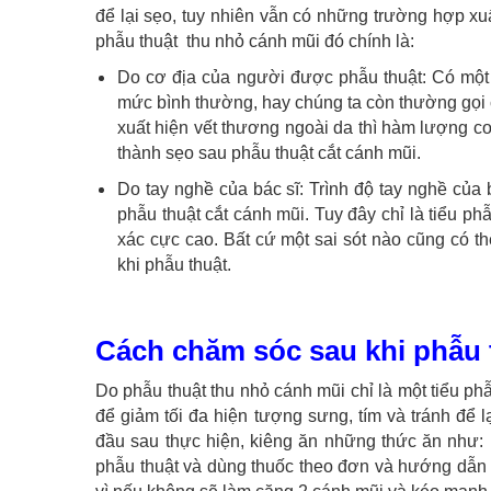
để lại sẹo, tuy nhiên vẫn có những trường hợp xuấ
phẫu thuật thu nhỏ cánh mũi đó chính là:
Do cơ địa của người được phẫu thuật: Có một 
mức bình thường, hay chúng ta còn thường gọi 
xuất hiện vết thương ngoài da thì hàm lượng co
thành sẹo sau phẫu thuật cắt cánh mũi.
Do tay nghề của bác sĩ: Trình độ tay nghề của 
phẫu thuật cắt cánh mũi. Tuy đây chỉ là tiểu ph
xác cực cao. Bất cứ một sai sót nào cũng có t
khi phẫu thuật.
Cách chăm sóc sau khi phẫu 
Do phẫu thuật thu nhỏ cánh mũi chỉ là một tiểu p
để giảm tối đa hiện tượng sưng, tím và tránh để 
đầu sau thực hiện, kiêng ăn những thức ăn như: r
phẫu thuật và dùng thuốc theo đơn và hướng dẫn c