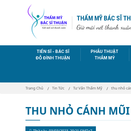
THẨM MỸ BÁC SĨ T
Giữ mãi nét thanh xuâ
TIẾN SĨ - BÁC SĨ
PHẨU THUẬT
ĐỖ ĐÌNH THUẬN
THẨM MỸ
Trang Chủ
Tin Tức
Tư Vấn Thẩm Mỹ
thu nhỏ cá
THU NHỎ CÁNH MŨI 
Thứ sáu, 03/03/2023, 20:21 GMT+7