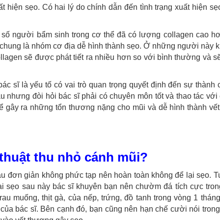
t hiện sẹo. Có hai lý do chính dẫn đến tình trạng xuất hiện sẹ
số người bẩm sinh trong cơ thể đã có lượng collagen cao hơ
chung là nhóm cơ địa dễ hình thành sẹo. Ở những người này k
llagen sẽ được phát tiết ra nhiều hơn so với bình thường và s
bác sĩ là yếu tố có vai trò quan trọng quyết định đến sự thành
ẫu nhưng đòi hỏi bác sĩ phải có chuyên môn tốt và thao tác với
hể gây ra những tổn thương nặng cho mũi và dễ hình thành vế
thuật thu nhỏ cánh mũi?
hẫu đơn giản không phức tạp nên hoàn toàn không để lại sẹo. T
lại sẹo sau này bác sĩ khuyên bạn nên chườm đá tích cực tro
au muống, thịt gà, của nếp, trứng, đồ tanh trong vòng 1 thán
ủa bác sĩ. Bên cạnh đó, bạn cũng nên hạn chế cười nói trong