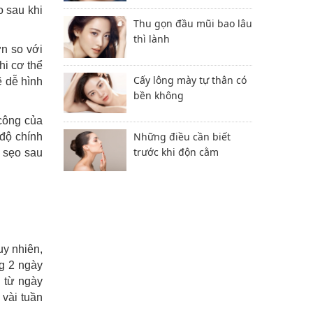
o sau khi
Thu gọn đầu mũi bao lâu
thì lành
n so với
hi cơ thể
Cấy lông mày tự thân có
ẽ dễ hình
bền không
 công của
Những điều cần biết
 độ chính
trước khi độn cằm
t sẹo sau
uy nhiên,
ng 2 ngày
g từ ngày
 vài tuần