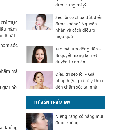
dưới cung mày?
Sẹo lồi có chữa dứt điểm
 chỉ thực
được không? Nguyên
 lâu năm.
nhân và cách điều trị
u thuật.
hiệu quả
 chăm sóc
Tạo má lúm đồng tiền –
Bí quyết mang lại nét
duyên tự nhiên
 phẩm mà
Điều trị sẹo lồi – Giải
pháp hiệu quả từ y khoa
đến chăm sóc tại nhà
 giai hồi
TƯ VẤN THẨM MỸ
Niềng răng có nâng mũi
được không
 sẽ không