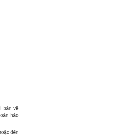
i bản về
hoàn hảo
oặc đến