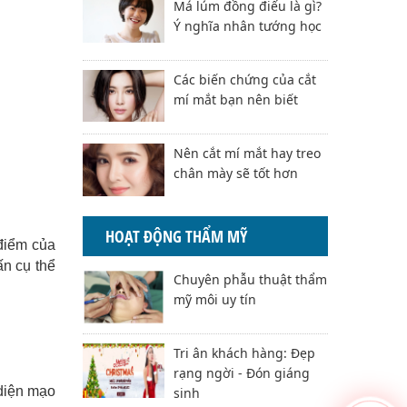
Má lúm đồng điếu là gì?
Ý nghĩa nhân tướng học
Các biến chứng của cắt
mí mắt bạn nên biết
Nên cắt mí mắt hay treo
chân mày sẽ tốt hơn
HOẠT ĐỘNG THẨM MỸ
điểm của
ấn cụ thể
Chuyên phẫu thuật thẩm
mỹ môi uy tín
Tri ân khách hàng: Đẹp
rạng ngời - Đón giáng
 diện mạo
sinh