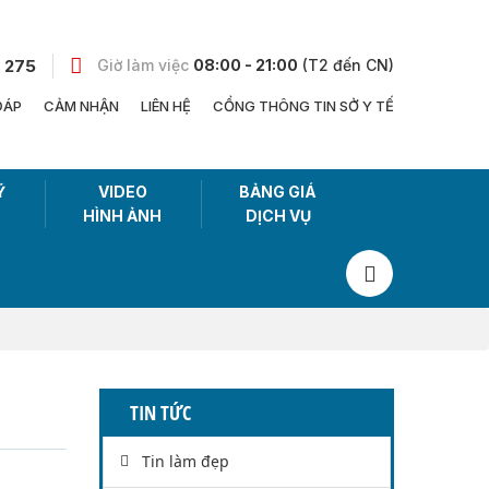
 275
Giờ làm việc
08:00 - 21:00
(T2 đến CN)
ĐÁP
CẢM NHẬN
LIÊN HỆ
CỔNG THÔNG TIN SỞ Y TẾ
Ỹ
VIDEO
BẢNG GIÁ
HÌNH ẢNH
DỊCH VỤ
TIN TỨC
Tin làm đẹp