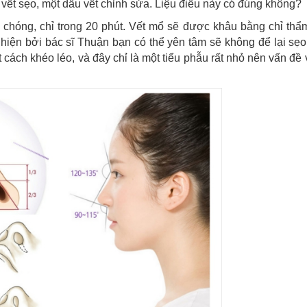
vết sẹo, một dấu vết chỉnh sửa. Liệu điều này có đúng không?
chóng, chỉ trong 20 phút. Vết mổ sẽ được khâu bằng chỉ thẩm
c hiện bởi bác sĩ Thuận bạn có thể yên tâm sẽ không để lại sẹ
 cách khéo léo, và đây chỉ là một tiểu phẫu rất nhỏ nên vấn đề 