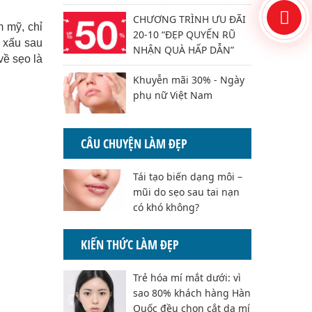
CHƯƠNG TRÌNH ƯU ĐÃI
 mỹ, chỉ
20-10 “ĐẸP QUYẾN RŨ
o xấu sau
NHẬN QUÀ HẤP DẪN”
về sẹo là
Khuyễn mãi 30% - Ngày
phụ nữ Việt Nam
CÂU CHUYỆN LÀM ĐẸP
Tái tạo biến dạng môi –
mũi do sẹo sau tai nạn
có khó không?
KIẾN THỨC LÀM ĐẸP
Trẻ hóa mí mắt dưới: vì
sao 80% khách hàng Hàn
Quốc đều chọn cắt da mí