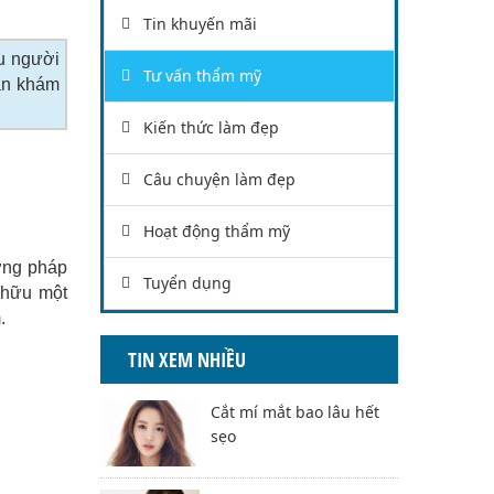
Tin khuyến mãi
ều người
Tư vấn thẩm mỹ
uận khám
Kiến thức làm đẹp
Câu chuyện làm đẹp
Hoạt động thẩm mỹ
ương pháp
Tuyển dụng
 hữu một
.
TIN XEM NHIỀU
Cắt mí mắt bao lâu hết
sẹo