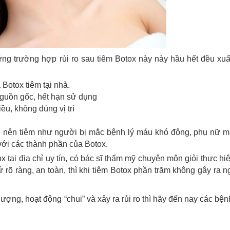
ng trường hợp rủi ro sau tiêm Botox này này hầu hết đều xuấ
 Botox tiêm tại nhà.
nguồn gốc, hết hạn sử dụng
u, không đúng vị trí
 nên tiêm như người bị mắc bệnh lý máu khó đông, phụ nữ ma
với các thành phần của Botox.
x tại địa chỉ uy tín, có bác sĩ thẩm mỹ chuyên môn giỏi thực hi
ứ rõ ràng, an toàn, thì khi tiêm Botox phần trăm không gây ra 
lượng, hoạt động “chui” và xảy ra rủi ro thì hãy đến nay các bện