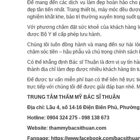
Để mang đến các dịch vụ làm đẹp hoàn hảo cho p
đẹp tân tiến nhất. Trang thiết bị, máy móc đều đượ
nghiệm khắt khe, bảo trì thường xuyên trong suốt q
Với phương châm đặt sức khoẻ của khách hàng lên
được Bộ Y tế cấp phép lưu hành.
Chúng tôi luôn đồng hành và mang đến sự hài lòn
chăm sóc tiền – hậu phẫu và chú trọng chính sách 
Có thể khẳng định Bác sĩ Thuận là đơn vị uy tín hà
thành địa chỉ làm đẹp được nhiều khách hàng tin 
Để được tư vấn miễn phí bạn có thể liên hệ trực ti
trực tiếp với chúng tôi để được giải đáp bạn nhé. 
TRUNG TÂM THẨM MỸ BÁC SĨ THUẬN
Địa chỉ: Lầu 4, số 14-16 Điện Biên Phủ, Phường
Hotline: 0904 324 275 - 098 138 673
Website: thammybacsithuan.com
Fanpage:
https://www.facebook.com/bacsithua