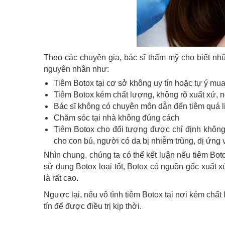
Theo các chuyên gia, bác sĩ thẩm mỹ cho biết nhữ
nguyên nhân như:
Tiêm Botox tại cơ sở không uy tín hoặc tự ý mua
Tiêm Botox kém chất lượng, không rõ xuất xứ, 
Bác sĩ không có chuyên môn dẫn đến tiêm quá liề
Chăm sóc tại nhà không đúng cách
Tiêm Botox cho đối tượng được chỉ định không
cho con bú, người có da bị nhiễm trùng, dị ứng 
Nhìn chung, chúng ta có thể kết luận nếu tiêm Boto
sử dụng Botox loại tốt, Botox có nguồn gốc xuất x
là rất cao.
Ngược lại, nếu vô tình tiêm Botox tại nơi kém chất 
tín để được điều trị kịp thời.