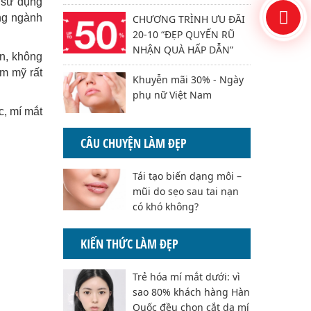
 sử dụng
ng ngành
CHƯƠNG TRÌNH ƯU ĐÃI
20-10 “ĐẸP QUYẾN RŨ
NHẬN QUÀ HẤP DẪN”
ấn, không
ẩm mỹ rất
Khuyễn mãi 30% - Ngày
phụ nữ Việt Nam
c, mí mắt
CÂU CHUYỆN LÀM ĐẸP
Tái tạo biến dạng môi –
mũi do sẹo sau tai nạn
có khó không?
KIẾN THỨC LÀM ĐẸP
Trẻ hóa mí mắt dưới: vì
sao 80% khách hàng Hàn
Quốc đều chọn cắt da mí