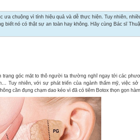
 ưa chuộng vì tính hiệu quả và dễ thực hiện. Tuy nhiên, nhi
hông biết nó có thật sự an toàn hay không. Hãy cùng Bác sĩ Th
nh trạng góc mặt to thô người ta thường nghĩ ngay tới các ph
… Tuy nhiên, với sự phát triển của ngành thẩm mỹ, việc sở
hông cần đụng chạm dao kéo vì đã có tiêm Botox thọn gọn hàm