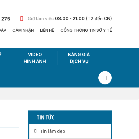
 275
Giờ làm việc
08:00 - 21:00
(T2 đến CN)
ĐÁP
CẢM NHẬN
LIÊN HỆ
CỔNG THÔNG TIN SỞ Y TẾ
Ỹ
VIDEO
BẢNG GIÁ
HÌNH ẢNH
DỊCH VỤ
TIN TỨC
Tin làm đẹp