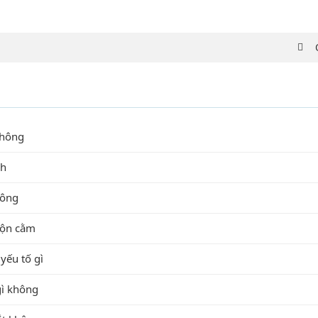
không
nh
hông
độn cằm
yếu tố gì
gì không