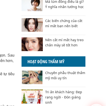
Má lúm đồng điếu là gì?
Ý nghĩa nhân tướng học
Các biến chứng của cắt
mí mắt bạn nên biết
Nên cắt mí mắt hay treo
chân mày sẽ tốt hơn
gọn. Sau
hiên hơn,
HOẠT ĐỘNG THẨM MỸ
Chuyên phẫu thuật thẩm
ẽ tự tiêu
mỹ môi uy tín
Tri ân khách hàng: Đẹp
rạng ngời - Đón giáng
sinh