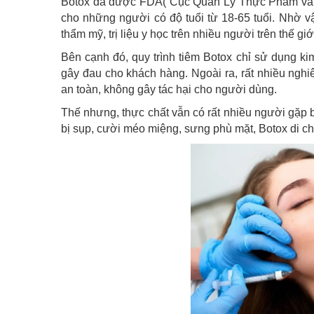
Botox đã được FDA( Cục Quản Lý Thực Phẩm và 
cho những người có độ tuổi từ 18-65 tuổi. Nhờ 
thẩm mỹ, trị liệu y học trên nhiều người trên thế giớ
Bên cạnh đó, quy trình tiêm Botox chỉ sử dụng ki
gây đau cho khách hàng. Ngoài ra, rất nhiều nghi
an toàn, không gây tác hại cho người dùng.
Thế nhưng, thực chất vẫn có rất nhiều người gặp 
bị sụp, cười méo miệng, sưng phù mặt, Botox di 