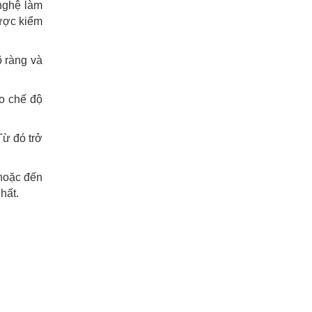
nghệ làm
được kiểm
õ ràng và
ao chế độ
Từ đó trở
oặc đến
hất.