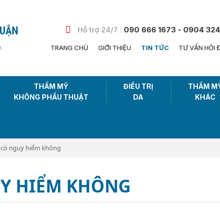
HUẬN
Hỗ trợ 24/7 :
090 666 1673 - 0904 324
n
TRANG CHỦ
GIỚI THIỆU
TIN TỨC
TƯ VẤN HỎI 
THẨM MỸ
ĐIỀU TRỊ
THẨM M
KHÔNG PHẨU THUẬT
DA
KHÁC
 có nguy hiểm không
UY HIỂM KHÔNG