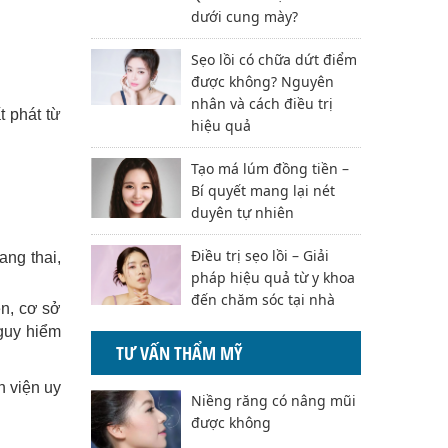
dưới cung mày?
Sẹo lồi có chữa dứt điểm
được không? Nguyên
nhân và cách điều trị
t phát từ
hiệu quả
Tạo má lúm đồng tiền –
Bí quyết mang lại nét
duyên tự nhiên
Điều trị sẹo lồi – Giải
ng thai,
pháp hiệu quả từ y khoa
đến chăm sóc tại nhà
ện, cơ sở
nguy hiểm
TƯ VẤN THẨM MỸ
h viện uy
Niềng răng có nâng mũi
được không