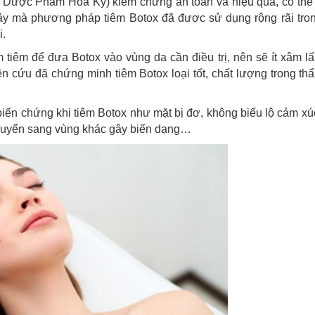
Dược Phẩm Hoa Kỳ) kiểm chứng an toàn và hiệu quả, có thể
vậy mà phương pháp tiêm Botox đã được sử dụng rộng rãi tro
i.
m tiêm để đưa Botox vào vùng da cần điều trị, nên sẽ ít xâm l
ên cứu đã chứng minh tiêm Botox loại tốt, chất lượng trong th
biến chứng khi tiêm Botox như mặt bị đơ, không biểu lộ cảm xú
chuyển sang vùng khác gây biến dạng…