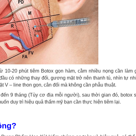
từ 10-20 phút tiêm Botox gọn hàm, cằm nhiều nọng cần làm 
 đầu có những thay đổi, gương mặt trở nên thanh tú, nhìn tự n
V – line thon gọn, cân đối mà không cần phẫu thuật.
 đến 9 tháng (Tùy cơ địa mỗi người), sau thời gian đó, botox s
muốn duy trì hiệu quả thẩm mỹ bạn cần thực hiện tiêm lại.
ông?