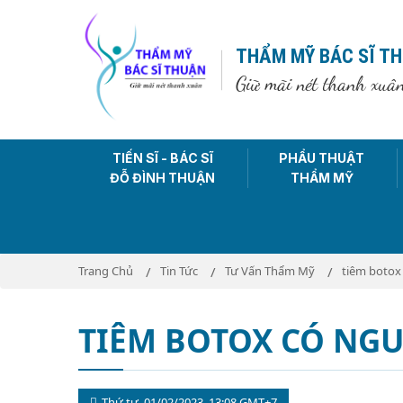
THẨM MỸ BÁC SĨ T
Giữ mãi nét thanh xuâ
TIẾN SĨ - BÁC SĨ
PHẨU THUẬT
ĐỖ ĐÌNH THUẬN
THẨM MỸ
Trang Chủ
Tin Tức
Tư Vấn Thẩm Mỹ
tiêm botox
TIÊM BOTOX CÓ NG
Thứ tư, 01/02/2023, 13:08 GMT+7