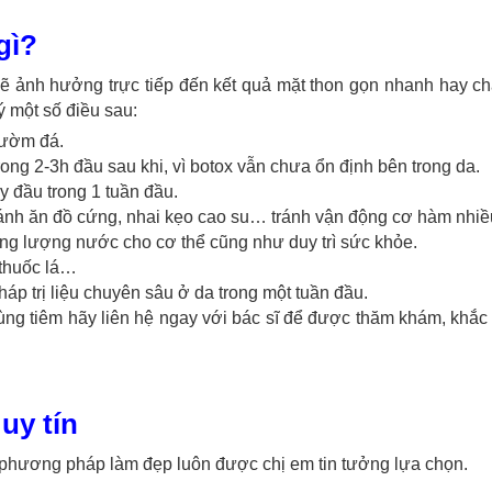
gì?
sẽ ảnh hưởng trực tiếp đến kết quả mặt thon gọn nhanh hay c
 ý một số điều sau:
hườm đá.
ong 2-3h đầu sau khi, vì botox vẫn chưa ổn định bên trong da.
 đầu trong 1 tuần đầu.
ánh ăn đồ cứng, nhai kẹo cao su… tránh vận động cơ hàm nhiề
ung lượng nước cho cơ thể cũng như duy trì sức khỏe.
 thuốc lá…
 trị liệu chuyên sâu ở da trong một tuần đầu.
ng tiêm hãy liên hệ ngay với bác sĩ để được thăm khám, khắc
uy tín
 phương pháp làm đẹp luôn được chị em tin tưởng lựa chọn.