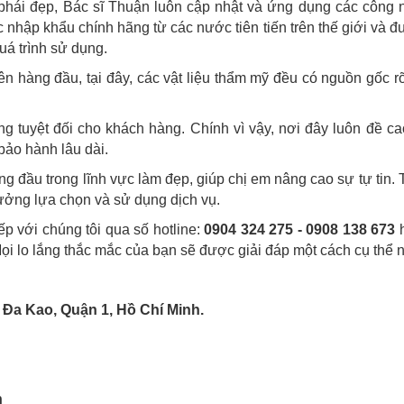
hái đẹp, Bác sĩ Thuận luôn cập nhật và ứng dụng các công 
c nhập khẩu chính hãng từ các nước tiên tiến trên thế giới và 
uá trình sử dụng.
 hàng đầu, tại đây, các vật liệu thẩm mỹ đều có nguồn gốc r
g tuyệt đối cho khách hàng. Chính vì vậy, nơi đây luôn đề c
bảo hành lâu dài.
ng đầu trong lĩnh vực làm đẹp, giúp chị em nâng cao sự tự tin. 
tưởng lựa chọn và sử dụng dịch vụ.
ếp với chúng tôi qua số hotline:
0904 324 275 - 0908 138 673
h
Mọi lo lắng thắc mắc của bạn sẽ được giải đáp một cách cụ thể n
 Đa Kao, Quận 1, Hồ Chí Minh.
n