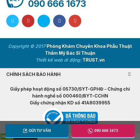
090 666 1673
Copyright © 2017
Phòng Khám Chuyên Khoa Phẫu Thuật
Thẩm Mỹ Bác Sĩ Thuận
Thiết kế web di động:
TRUST.vn
CHÍNH SÁCH BẢO HÀNH
Giấy phép hoạt động số 05730/SYT-GPHĐ - Chứng chỉ
hành nghề số 000460/BYT-CCHN
Giấy chứng nhận KD số 41A8039955
GỬI TƯ VẤN
090 666 1673