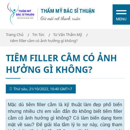
THẨM MỸ BÁC SĨ THUẬN
Giữ mãi nét thanh xuân
MENU
Trang Chủ
Tin Tức
Tư Vấn Thẩm Mỹ
tiêm filler cằm có ảnh hưởng gì không?
TIÊM FILLER CẰM CÓ ẢNH
HƯỞNG GÌ KHÔNG?
Thứ sáu, 21/10/2022, 10:40 GMT+7
Mặc dù tiêm filler cằm là kỹ thuật làm đẹp phổ biến
nhưng nhiều chị em vẫn đắn đo không biết tiêm filler
cằm có ảnh hưởng gì không? Có làm biến dạng form
mặt về sau? Để giải tỏa tâm lý lo sợ này, cùng tham