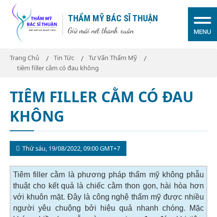
THẨM MỸ BÁC SĨ THUẬN
Giữ mãi nét thanh xuân
MENU
Trang Chủ
Tin Tức
Tư Vấn Thẩm Mỹ
tiêm filler cằm có đau không
TIÊM FILLER CẰM CÓ ĐAU
KHÔNG
Thứ sáu, 19/08/2022, 09:00 GMT+7
Tiêm filler cằm là phương pháp thẩm mỹ không phẫu
thuật cho kết quả là chiếc cằm thon gọn, hài hòa hơn
với khuôn mặt. Đây là công nghệ thẩm mỹ được nhiều
người yêu chuộng bởi hiệu quả nhanh chóng. Mặc