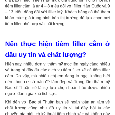
giá bao nhiêu. Hiện nay, mức giá trung bình cho một lần
tiêm filler cằm là từ 4 – 8 triệu đối với filler Hàn Quốc và 9
– 13 triệu đồng đối với filler Mỹ. Khách hàng có thể tham
khảo mức giá trung bình trên thị trường để lựa chọn nơi
tiêm filler phù hợp và chất lượng.
Nên thực hiện tiêm filler cằm ở
đâu uy tín và chất lượng?
Hiện nay, nhiều đơn vị thẩm mỹ mọc lên ngày càng nhiều
và trang bị đầy đủ các dịch vụ tiêm filler kể cả tiêm filler
cằm. Do vậy, mà nhiều chị em đang lo ngại không biết
nên chọn cơ sở nào để làm đẹp và Trung tâm thẩm mỹ
Bác sĩ Thuận sẽ là sự lựa chọn hoàn hảo được nhiều
người đánh giá khá tích cực.
Khi đến với Bác sĩ Thuận bạn sẽ hoàn toàn an tâm về
chất lượng cũng như độ uy tín vì tại đây hội tụ các
chuyên gia giỏi, có kỹ thuật tiêm chính xác và không gây