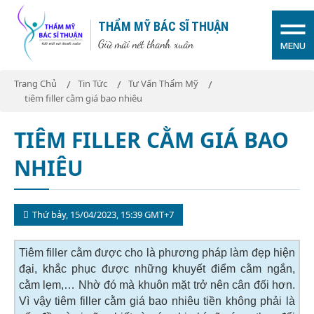
THẨM MỸ BÁC SĨ THUẬN
Giữ mãi nét thanh xuân
MENU
Trang Chủ
Tin Tức
Tư Vấn Thẩm Mỹ
tiêm filler cằm giá bao nhiêu
TIÊM FILLER CẰM GIÁ BAO
NHIÊU
Thứ bảy, 15/04/2023, 15:39 GMT+7
Tiêm filler cằm được cho là phương pháp làm đẹp hiện
đại, khắc phục được những khuyết điểm cằm ngắn,
cằm lẹm,… Nhờ đó mà khuôn mặt trở nên cân đối hơn.
Vì vậy tiêm filler cằm giá bao nhiêu tiền không phải là