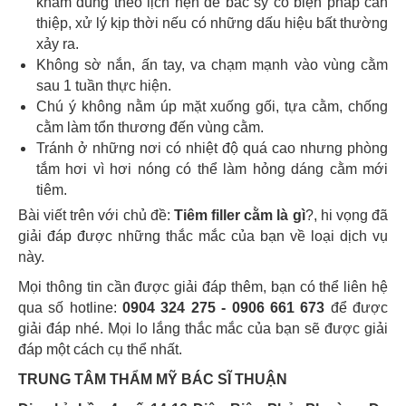
khám đúng theo lịch hẹn để bác sỹ có biện pháp can
thiệp, xử lý kịp thời nếu có những dấu hiệu bất thường
xảy ra.
Không sờ nắn, ấn tay, va chạm mạnh vào vùng cằm
sau 1 tuần thực hiện.
Chú ý không nằm úp mặt xuống gối, tựa cằm, chống
cằm làm tổn thương đến vùng cằm.
Tránh ở những nơi có nhiệt độ quá cao nhưng phòng
tắm hơi vì hơi nóng có thể làm hỏng dáng cằm mới
tiêm.
Bài viết trên với chủ đề:
Tiêm filler cằm là gì
?, hi vọng đã
giải đáp được những thắc mắc của bạn về loại dịch vụ
này.
Mọi thông tin cần được giải đáp thêm, bạn có thể liên hệ
qua số hotline:
0904 324 275 - 0906 661 673
để được
giải đáp nhé. Mọi lo lắng thắc mắc của bạn sẽ được giải
đáp một cách cụ thể nhất.
TRUNG TÂM THẨM MỸ BÁC SĨ THUẬN