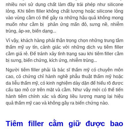
nhiều nơi sử dụng chất làm đầy trái phép như silicone
lỏng. Khi tiêm filler không chất lượng hoặc silicone lỏng
vào vùng cằm có thể gây ra những hậu quả không mong
muốn như cằm bị phản ứng mẩn đỏ, sưng nề, nhiễm
trùng, áp-xe, biến dạng...
Vì vậy, khách hàng phải thận trọng chọn những trung tâm
thẩm mỹ uy tín, cảnh giác với những dịch vụ tiêm filler
cằm giá rẻ. Để tránh xảy tình trạng sau khi tiêm filler cằm
bị sưng, biến chứng, kích ứng, nhiễm trùng...
Người tiêm filler phải là bác sĩ thẩm mỹ có chuyên môn
cao, có chứng chỉ hành nghề phẫu thuật thẩm mỹ hoặc
da liễu thẩm mỹ, có kinh nghiệm dày dặn để hiểu rõ được
cấu tạo mô cơ trên mặt và cằm. Như vậy mới có thể tiến
hành tiêm chính xác và đúng liều lượng mang lại hiệu
quả thẩm mỹ cao và không gây ra biến chứng nào.
Tiêm filler cằm giữ được bao