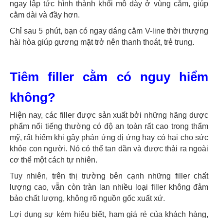
ngay lập tức hình thành khối mô dày ở vùng cằm, giúp
cằm dài và đầy hơn.
Chỉ sau 5 phút, bạn có ngay dáng cằm V-line thời thượng
hài hòa giúp gương mặt trở nên thanh thoát, trẻ trung.
Tiêm filler cằm có nguy hiểm
không?
Hiện nay, các filler được sản xuất bởi những hãng dược
phẩm nổi tiếng thường có độ an toàn rất cao trong thẩm
mỹ, rất hiếm khi gây phản ứng dị ứng hay có hại cho sức
khỏe con người. Nó có thể tan dần và được thải ra ngoài
cơ thể một cách tự nhiên.
Tuy nhiên, trên thị trường bên cạnh những filler chất
lượng cao, vẫn còn tràn lan nhiều loại filler không đảm
bảo chất lượng, không rõ nguồn gốc xuất xứ.
Lợi dụng sự kém hiểu biết, ham giá rẻ của khách hàng,