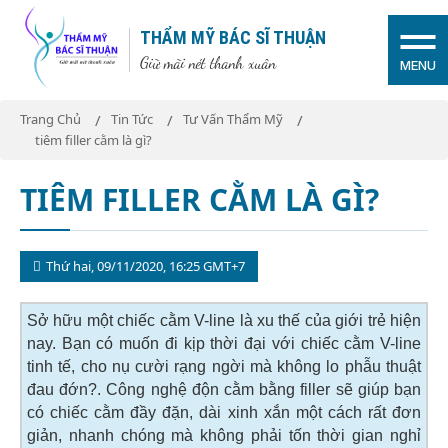
THẨM MỸ BÁC SĨ THUẬN
Giữ mãi nét thanh xuân
MENU
Trang Chủ
Tin Tức
Tư Vấn Thẩm Mỹ
tiêm filler cằm là gì?
TIÊM FILLER CẰM LÀ GÌ?
Thứ hai, 09/11/2020, 16:25 GMT+7
Sở hữu một chiếc cằm V-line là xu thế của giới trẻ hiện
nay. Bạn có muốn đi kịp thời đại với chiếc cằm V-line
tinh tế, cho nụ cười rạng ngời mà không lo phẫu thuật
đau đớn?. Công nghệ độn cằm bằng filler sẽ giúp bạn
có chiếc cằm đầy đặn, dài xinh xắn một cách rất đơn
giản, nhanh chóng mà không phải tốn thời gian nghỉ