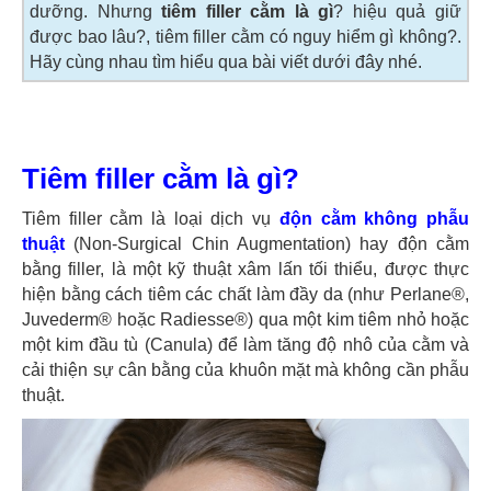
dưỡng. Nhưng
tiêm filler cằm là gì
? hiệu quả giữ
được bao lâu?, tiêm filler cằm có nguy hiểm gì không?.
Hãy cùng nhau tìm hiểu qua bài viết dưới đây nhé.
Tiêm filler cằm là gì?
Tiêm filler cằm là loại dịch vụ
độn cằm không phẫu
thuật
(Non-Surgical Chin Augmentation) hay độn cằm
bằng filler, là một kỹ thuật xâm lấn tối thiểu, được thực
hiện bằng cách tiêm các chất làm đầy da (như Perlane®,
Juvederm® hoặc Radiesse®) qua một kim tiêm nhỏ hoặc
một kim đầu tù (Canula) để làm tăng độ nhô của cằm và
cải thiện sự cân bằng của khuôn mặt mà không cần phẫu
thuật.