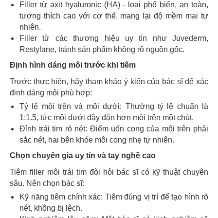
Filler từ axit hyaluronic (HA) - loại phổ biến, an toàn,
tương thích cao với cơ thể, mang lại độ mềm mại tự
nhiên.
Filler từ các thương hiệu uy tín như Juvederm,
Restylane, tránh sản phẩm không rõ nguồn gốc.
Định hình dáng môi trước khi tiêm
Trước thực hiện, hãy tham khảo ý kiến của bác sĩ để xác
định dáng môi phù hợp:
Tỷ lệ môi trên và môi dưới: Thường tỷ lệ chuẩn là
1:1.5, tức môi dưới đầy đặn hơn môi trên một chút.
Đỉnh trái tim rõ nét: Điểm uốn cong của môi trên phải
sắc nét, hai bên khóe môi cong nhẹ tự nhiên.
Chọn chuyên gia uy tín và tay nghề cao
Tiêm filler môi trái tim đòi hỏi bác sĩ có kỹ thuật chuyên
sâu. Nên chọn bác sĩ:
Kỹ năng tiêm chính xác: Tiêm đúng vị trí để tạo hình rõ
nét, không bị lệch.