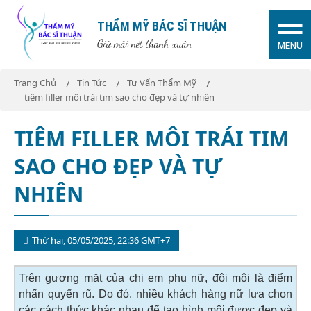
THẨM MỸ BÁC SĨ THUẬN
Giữ mãi nét thanh xuân
MENU
Trang Chủ
Tin Tức
Tư Vấn Thẩm Mỹ
tiêm filler môi trái tim sao cho đẹp và tự nhiên
TIÊM FILLER MÔI TRÁI TIM
SAO CHO ĐẸP VÀ TỰ
NHIÊN
Thứ hai, 05/05/2025, 22:36 GMT+7
Trên gương mặt của chị em phụ nữ, đôi môi là điểm
nhấn quyến rũ. Do đó, nhiều khách hàng nữ lựa chọn
các cách thức khác nhau để tạo hình môi được đẹp và