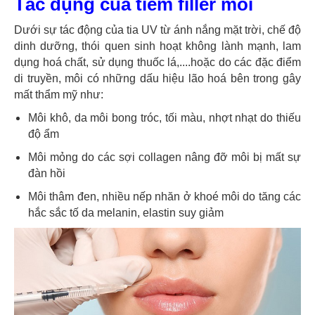
Tác dụng của tiêm filler môi
Dưới sự tác động của tia UV từ ánh nắng mặt trời, chế độ
dinh dưỡng, thói quen sinh hoạt không lành mạnh, lam
dụng hoá chất, sử dụng thuốc lá,....hoặc do các đặc điểm
di truyền, môi có những dấu hiệu lão hoá bên trong gây
mất thẩm mỹ như:
Môi khô, da môi bong tróc, tối màu, nhợt nhạt do thiếu
độ ẩm
Môi mỏng do các sợi collagen nâng đỡ môi bị mất sự
đàn hồi
Môi thâm đen, nhiều nếp nhăn ở khoé môi do tăng các
hắc sắc tố da melanin, elastin suy giảm