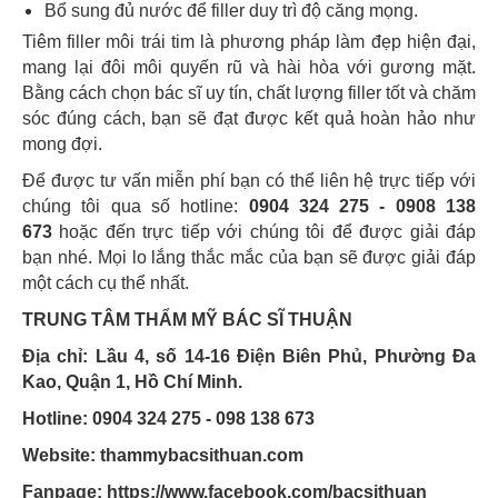
Bổ sung đủ nước để filler duy trì độ căng mọng.
Tiêm filler môi trái tim là phương pháp làm đẹp hiện đại,
mang lại đôi môi quyến rũ và hài hòa với gương mặt.
Bằng cách chọn bác sĩ uy tín, chất lượng filler tốt và chăm
sóc đúng cách, bạn sẽ đạt được kết quả hoàn hảo như
mong đợi.
Để được tư vấn miễn phí bạn có thể liên hệ trực tiếp với
chúng tôi qua số hotline:
0904 324 275 - 0908 138
673
hoặc đến trực tiếp với chúng tôi để được giải đáp
bạn nhé. Mọi lo lắng thắc mắc của bạn sẽ được giải đáp
một cách cụ thể nhất.
TRUNG TÂM THẨM MỸ BÁC SĨ THUẬN
Địa chỉ: Lầu 4, số 14-16 Điện Biên Phủ, Phường Đa
Kao, Quận 1, Hồ Chí Minh.
Hotline: 0904 324 275 - 098 138 673
Website: thammybacsithuan.com
Fanpage:
https://www.facebook.com/bacsithuan