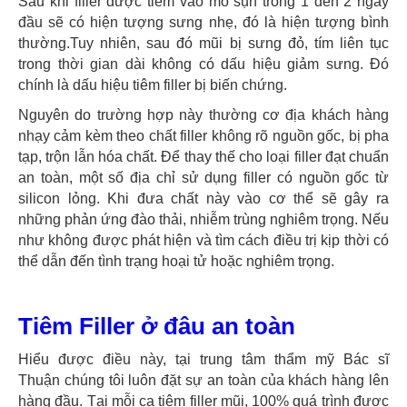
Sau khi filler được tiêm vào mô sụn trong 1 đến 2 ngày
đầu sẽ có hiện tượng sưng nhẹ, đó là hiện tượng bình
thường.Tuy nhiên, sau đó mũi bị sưng đỏ, tím liên tục
trong thời gian dài không có dấu hiệu giảm sưng. Đó
chính là dấu hiệu tiêm filler bị biến chứng.
Nguyên do trường hợp này thường cơ địa khách hàng
nhạy cảm kèm theo chất filler không rõ nguồn gốc, bị pha
tạp, trộn lẫn hóa chất. Để thay thế cho loại filler đạt chuẩn
an toàn, một số địa chỉ sử dụng filler có nguồn gốc từ
silicon lỏng. Khi đưa chất này vào cơ thể sẽ gây ra
những phản ứng đào thải, nhiễm trùng nghiêm trọng. Nếu
như không được phát hiện và tìm cách điều trị kịp thời có
thể dẫn đến tình trạng hoại tử hoặc nghiêm trọng.
Tiêm Filler ở đâu an toàn
Hiểu được điều này, tại trung tâm thẩm mỹ Bác sĩ
Thuận chúng tôi luôn đặt sự an toàn của khách hàng lên
hàng đầu. Tại mỗi ca tiêm filler mũi, 100% quá trình được