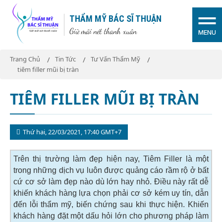
THẨM MỸ BÁC SĨ THUẬN
Giữ mãi nét thanh xuân
MENU
Trang Chủ
Tin Tức
Tư Vấn Thẩm Mỹ
tiêm filler mũi bị tràn
TIÊM FILLER MŨI BỊ TRÀN
Thứ hai, 22/03/2021, 17:40 GMT+7
Trên thị trường làm đẹp hiện nay, Tiêm Filler là một
trong những dịch vụ luôn được quảng cáo rầm rộ ở bất
cứ cơ sở làm đẹp nào dù lớn hay nhỏ. Điều này rất dễ
khiến khách hàng lựa chọn phải cơ sở kém uy tín, dẫn
đến lỗi thẩm mỹ, biến chứng sau khi thực hiện. Khiến
khách hàng đặt một dấu hỏi lớn cho phương pháp làm