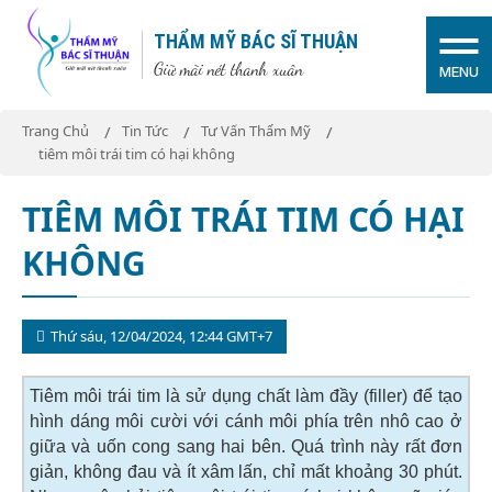
THẨM MỸ BÁC SĨ THUẬN
Giữ mãi nét thanh xuân
MENU
Trang Chủ
Tin Tức
Tư Vấn Thẩm Mỹ
tiêm môi trái tim có hại không
TIÊM MÔI TRÁI TIM CÓ HẠI
KHÔNG
Thứ sáu, 12/04/2024, 12:44 GMT+7
Tiêm môi trái tim là sử dụng chất làm đầy (filler) để tạo
hình dáng môi cười với cánh môi phía trên nhô cao ở
giữa và uốn cong sang hai bên. Quá trình này rất đơn
giản, không đau và ít xâm lấn, chỉ mất khoảng 30 phút.