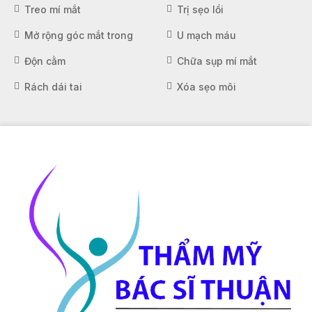
Treo mí mắt
Trị sẹo lồi
Mở rộng góc mắt trong
U mạch máu
Độn cằm
Chữa sụp mí mắt
Rách dái tai
Xóa sẹo môi