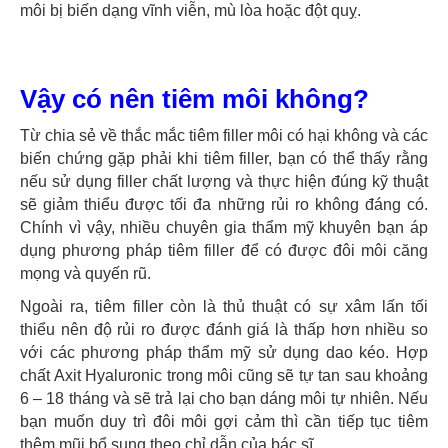
môi bị biến dạng vĩnh viễn, mù lòa hoặc đột quỵ.
Vậy có nên tiêm môi không?
Từ chia sẻ về thắc mắc tiêm filler môi có hại không và các
biến chứng gặp phải khi tiêm filler, bạn có thể thấy rằng
nếu sử dụng filler chất lượng và thực hiện đúng kỹ thuật
sẽ giảm thiểu được tối đa những rủi ro không đáng có.
Chính vì vậy, nhiều chuyên gia thẩm mỹ khuyên bạn áp
dụng phương pháp tiêm filler để có được đôi môi căng
mọng và quyến rũ.
Ngoài ra, tiêm filler còn là thủ thuật có sự xâm lấn tối
thiểu nên độ rủi ro được đánh giá là thấp hơn nhiều so
với các phương pháp thẩm mỹ sử dụng dao kéo. Hợp
chất Axit Hyaluronic trong môi cũng sẽ tự tan sau khoảng
6 – 18 tháng và sẽ trả lại cho bạn dáng môi tự nhiên. Nếu
bạn muốn duy trì đôi môi gợi cảm thì cần tiếp tục tiêm
thêm mũi bổ sung theo chỉ dẫn của bác sĩ.