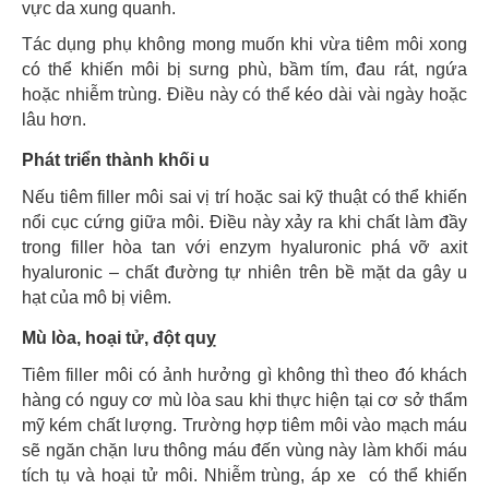
vực da xung quanh.
Tác dụng phụ không mong muốn khi vừa tiêm môi xong
có thể khiến môi bị sưng phù, bầm tím, đau rát, ngứa
hoặc nhiễm trùng. Điều này có thể kéo dài vài ngày hoặc
lâu hơn.
Phát triển thành khối u
Nếu tiêm filler môi sai vị trí hoặc sai kỹ thuật có thể khiến
nổi cục cứng giữa môi. Điều này xảy ra khi chất làm đầy
trong filler hòa tan với enzym hyaluronic phá vỡ axit
hyaluronic – chất đường tự nhiên trên bề mặt da gây u
hạt của mô bị viêm.
Mù lòa, hoại tử, đột quỵ
Tiêm filler môi có ảnh hưởng gì không thì theo đó khách
hàng có nguy cơ mù lòa sau khi thực hiện tại cơ sở thẩm
mỹ kém chất lượng. Trường hợp tiêm môi vào mạch máu
sẽ ngăn chặn lưu thông máu đến vùng này làm khối máu
tích tụ và hoại tử môi. Nhiễm trùng, áp xe có thể khiến