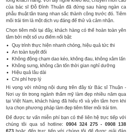
lòng khách hàng. Với tay nghề khéo léo, chuyên môn cao
của bác sĩ Đỗ Đình Thuận đã đứng sau hàng ngàn ca
phẫu thuật tân trang nhan sắc thành công trước đó. Tiêm
môi trái tim là một dịch vụ đáng để thử và cảm nhận.
Chọn tiêm môi tại đây, khách hàng có thể hoàn toàn yên
tâm bởi một số ưu điểm nổi bật:
Quy trình thực hiện nhanh chóng, hiệu quả tức thi
An toàn tuyệt đối
Không động chạm dao kéo, không đau, không xâm lấn
Không sưng, không cần tốn thời gian nghỉ dưỡng
Hiệu quả lâu dài
Chi phí hợp lý
Hi vọng với những nội dung trên đây từ Bác sĩ Thuận -
Nơi uy tín trong ngành thẩm mỹ làm đẹp nhiều năm qua
tại Việt Nam, khách hàng đã hiểu rõ và yên tâm hơn khi
lựa chọn phương pháp làm đẹp tiêm filler môi trái tim.
Để được tư vấn miễn phí bạn có thể liên hệ trực tiếp với
chúng tôi qua số hotline:
0904 324 275 - 0908 138
673
hoặc đến trực tiếp với chúng tôi để được giải đáp