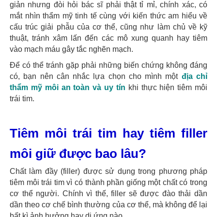
giản nhưng đòi hỏi bác sĩ phải thật tỉ mỉ, chính xác, có
mắt nhìn thẩm mỹ tinh tế cùng với kiến thức am hiểu về
cấu trúc giải phẫu của cơ thể, cũng như làm chủ về kỹ
thuật, tránh xâm lấn đến các mô xung quanh hay tiêm
vào mạch máu gây tắc nghẽn mạch.
Để có thể tránh gặp phải những biến chứng không đáng
có, bạn nên cân nhắc lựa chọn cho mình một
địa chỉ
thẩm mỹ môi an toàn và uy tín
khi thực hiện tiêm môi
trái tim.
Tiêm môi trái tim hay tiêm filler
môi giữ được bao lâu?
Chất làm đầy (filler) được sử dụng trong phương pháp
tiêm môi trái tim vì có thành phần giống một chất có trong
cơ thể người. Chính vì thế, filler sẽ được đào thải dần
dần theo cơ chế bình thường của cơ thể, mà không để lại
bất kì ảnh hưởng hay dị ứng nào.