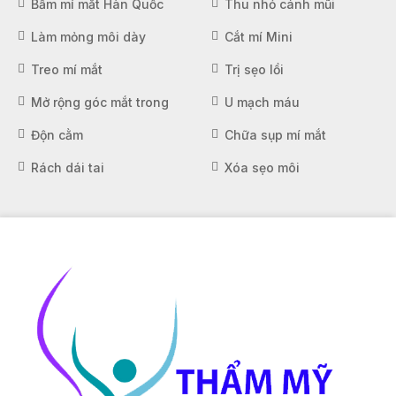
Bấm mí mắt Hàn Quốc
Thu nhỏ cánh mũi
Làm mỏng môi dày
Cắt mí Mini
Treo mí mắt
Trị sẹo lồi
Mở rộng góc mắt trong
U mạch máu
Độn cằm
Chữa sụp mí mắt
Rách dái tai
Xóa sẹo môi