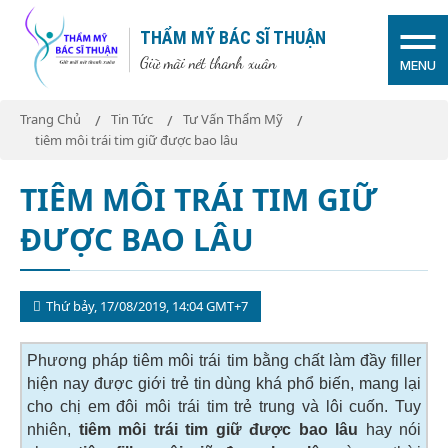
THẨM MỸ BÁC SĨ THUẬN
Giữ mãi nét thanh xuân
MENU
Trang Chủ
Tin Tức
Tư Vấn Thẩm Mỹ
tiêm môi trái tim giữ được bao lâu
TIÊM MÔI TRÁI TIM GIỮ
ĐƯỢC BAO LÂU
Thứ bảy, 17/08/2019, 14:04 GMT+7
Phương pháp tiêm môi trái tim bằng chất làm đầy filler
hiện nay được giới trẻ tin dùng khá phổ biến, mang lại
cho chị em đôi môi trái tim trẻ trung và lôi cuốn. Tuy
nhiên,
tiêm môi trái tim giữ được bao lâu
hay nói