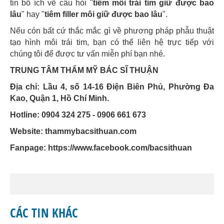
tin bổ ích về câu hỏi "
tiêm môi trái tim giữ được bao
lâu
" hay "
tiêm filler môi giữ được bao lâu
".
Nếu cón bất cứ thắc mắc gì về phương pháp phẫu thuật
tạo hình môi trái tim, bạn có thể liên hệ trực tiếp với
chúng tôi để được tư vấn miễn phí bạn nhé.
TRUNG TÂM THẨM MỸ BÁC SĨ THUẬN
Địa chỉ: Lầu 4, số 14-16 Điện Biên Phủ, Phường Đa
Kao, Quận 1, Hồ Chí Minh.
Hotline: 0904 324 275 - 0906 661 673
Website: thammybacsithuan.com
Fanpage:
https://www.facebook.com/bacsithuan
CÁC TIN KHÁC