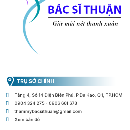
TRỤ SỞ CHÍNH
Tầng 4, Số 14 Điện Biên Phủ, P.Đa Kao, Q.1, TP.HCM
0904 324 275 - 0906 661 673
thammybacsithuan@gmail.com
Xem bản đồ