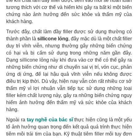
thế khi chất làm đầy filler được tiêm vào môi sẽ hoàn toàn
tương thích với cơ thể và hiếm khi gây ra bất kì một biến
chứng nào ảnh hưởng đến sức khỏe và thẩm mỹ của
khách hàng.
Trước đây, chất làm đầy filler được sử dụng thường có
thành phần là
sillicone lỏng
, đây mặc dù là một chất filler
duy trì vĩnh viễn, nhưng thường gây những biến chứng
có hại và bị cấm sử dụng trong những năm gần đây.
Dạng sillicone lỏng này khi đưa vào cơ thể có thể gây ra
những biến chứng như di chuyển sai vị trí, vón cục, phản
ứng dị ứng, để lại hậu quả vĩnh viễn nếu không được
điều trị kịp thời. Dù vậy, hiện nay vẫn còn rất nhiều cơ sở
thẩm mỹ vì lợi nhuận vẫn tiếp tục sử dụng những loại
filler kém chất lượng này, gây ra những biến chứng nguy
hiểm ảnh hưởng đến thẩm mỹ và sức khỏe của khách
hàng.
Ngoài ra
tay nghề của bác sĩ
thực hiện cũng là một yếu
tố ảnh hưởng quan trọng đến kết quả quá trình thực hiện
tiêm môi trái tim của bạn. Kỹ thuật tiêm filler môi tuy đơn