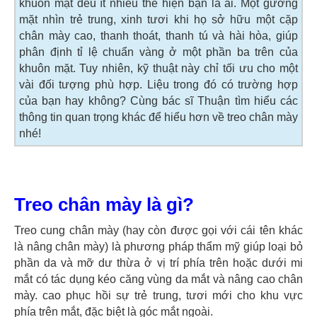
khuôn mặt đều ít nhiều thể hiện bạn là ai. Một gương
mặt nhìn trẻ trung, xinh tươi khi họ sở hữu một cặp
chân mày cao, thanh thoát, thanh tú và hài hòa, giúp
phân định tỉ lệ chuẩn vàng ở một phần ba trên của
khuôn mặt. Tuy nhiên, kỹ thuật này chỉ tối ưu cho một
vài đối tượng phù hợp. Liệu trong đó có trường hợp
của bạn hay không? Cùng bác sĩ Thuận tìm hiểu các
thông tin quan trọng khác để hiểu hơn về treo chân mày
nhé!
Treo chân mày là gì?
Treo cung chân mày (hay còn được gọi với cái tên khác
là nâng chân mày) là phương pháp thẩm mỹ giúp loại bỏ
phần da và mỡ dư thừa ở vị trí phía trên hoặc dưới mi
mắt có tác dụng kéo căng vùng da mắt và nâng cao chân
mày. cao phục hồi sự trẻ trung, tươi mới cho khu vực
phía trên mắt, đặc biệt là góc mắt ngoài.