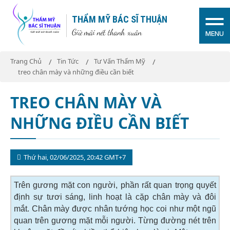
THẨM MỸ BÁC SĨ THUẬN
Giữ mãi nét thanh xuân
MENU
Trang Chủ
Tin Tức
Tư Vấn Thẩm Mỹ
treo chân mày và những điều cần biết
TREO CHÂN MÀY VÀ
NHỮNG ĐIỀU CẦN BIẾT
Thứ hai, 02/06/2025, 20:42 GMT+7
Trên gương mặt con người, phần rất quan trọng quyết
định sự tươi sáng, linh hoạt là cặp chân mày và đôi
mắt. Chân mày được nhân tướng học coi như một ngũ
quan trên gương mặt mỗi người. Từng đường nét trên