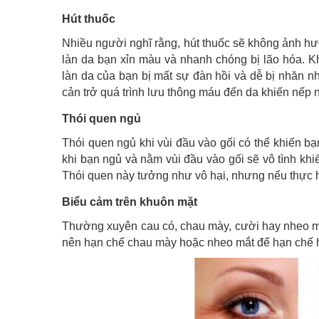
Hút thuốc
Nhiều người nghĩ rằng, hút thuốc sẽ không ảnh hưở
làn da bạn xỉn màu và nhanh chóng bị lão hóa. Khi 
làn da của bạn bị mất sự đàn hồi và dễ bị nhăn n
cản trở quá trình lưu thông máu đến da khiến nếp 
Thói quen ngủ
Thói quen ngủ khi vùi đầu vào gối có thể khiến bạ
khi bạn ngủ và nằm vùi đầu vào gối sẽ vô tình kh
Thói quen này tưởng như vô hại, nhưng nếu thực hiệ
Biểu cảm trên khuôn mặt
Thường xuyên cau có, chau mày, cười hay nheo mắ
nên hạn chế chau mày hoặc nheo mắt để hạn chế h