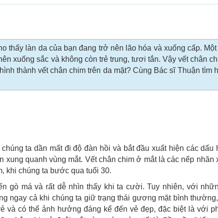
ho thấy làn da của bạn đang trở nên lão hóa và xuống cấp. Một
ên xuống sắc và không còn trẻ trung, tươi tắn. Vậy vết chân chi
ình thành vết chân chim trên da mặt? Cùng Bác sĩ Thuận tìm 
a chúng ta dần mất đi độ đàn hồi và bắt đầu xuất hiện các dấu
 xung quanh vùng mắt. Vết chân chim ở mắt là các nếp nhăn x
 khi chúng ta bước qua tuổi 30.
n gò má và rất dễ nhìn thấy khi ta cười. Tuy nhiên, với nhữ
ràng ngay cả khi chúng ta giữ trạng thái gương mặt bình thường
trẻ và có thể ảnh hưởng đáng kể đến vẻ đẹp, đặc biệt là với p