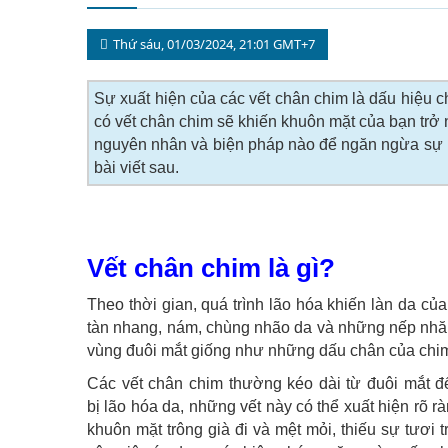
Thứ sáu, 01/03/2024, 21:01 GMT+7
Sự xuất hiện của các vết chân chim là dấu hiệu c
có vết chân chim sẽ khiến khuôn mặt của bạn trở n
nguyên nhân và biện pháp nào để ngăn ngừa sự h
bài viết sau.
Vết chân chim là gì?
Theo thời gian, quá trình lão hóa khiến làn da củ
tàn nhang, nám, chùng nhão da và những nếp nhăn
vùng đuôi mắt giống như những dấu chân của chim,
Các vết chân chim thường kéo dài từ đuôi mắt đế
bị lão hóa da, những vết này có thể xuất hiện rõ 
khuôn mặt trông già đi và mệt mỏi, thiếu sự tươi 