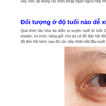
vậy, việc áp dụng các biện pháp ngăn ngừa nếp nhă
Đối tượng ở độ tuổi nào dễ 
Quá trình lão hóa da diễn ra xuyên suốt từ tuổi 
elastin, có chức năng giữ cho da có độ đàn hồi tố
độ đàn hồi kém, sau đó các nếp nhăn bắt đầu xuất 