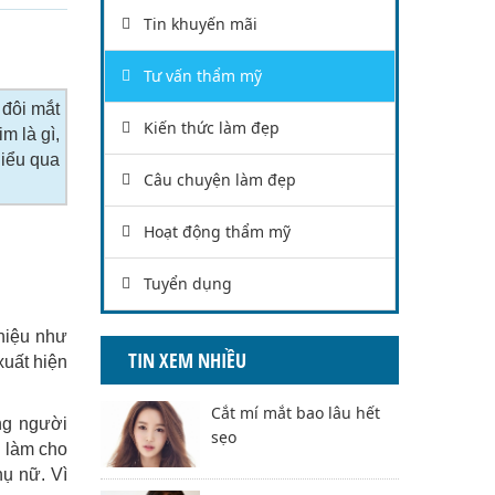
Tin khuyến mãi
Tư vấn thẩm mỹ
 đôi mắt
Kiến thức làm đẹp
m là gì,
hiểu qua
Câu chuyện làm đẹp
Hoạt động thẩm mỹ
Tuyển dụng
 hiệu như
TIN XEM NHIỀU
uất hiện
Cắt mí mắt bao lâu hết
ng người
sẹo
, làm cho
hụ nữ. Vì