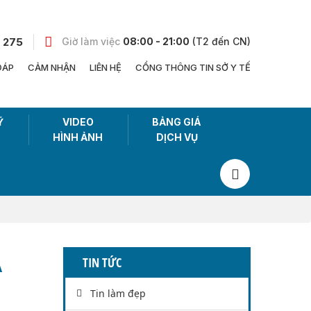
 275
Giờ làm việc
08:00 - 21:00
(T2 đến CN)
ĐÁP
CẢM NHẬN
LIÊN HỆ
CỔNG THÔNG TIN SỞ Y TẾ
Ỹ
VIDEO
BẢNG GIÁ
HÌNH ẢNH
DỊCH VỤ
À
TIN TỨC
Tin làm đẹp