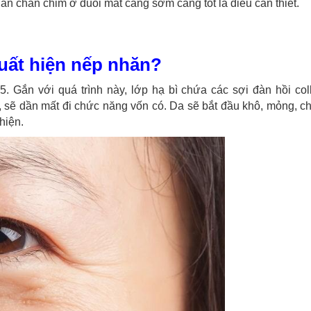
n chân chim ở đuôi mắt càng sớm càng tốt là điều cần thiết.
xuất hiện nếp nhăn?
25. Gắn với quá trình này, lớp hạ bì chứa các sợi đàn hồi co
t, sẽ dần mất đi chức năng vốn có. Da sẽ bắt đầu khô, mỏng, c
hiện.