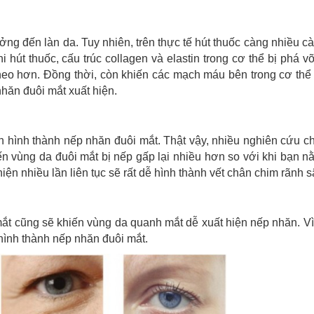
ng đến làn da. Tuy nhiên, trên thực tế hút thuốc càng nhiều c
hút thuốc, cấu trúc collagen và elastin trong cơ thể bị phá vỡ
heo hơn. Đồng thời, còn khiến các mạch máu bên trong cơ thể b
nhăn đuôi mắt xuất hiện.
n hình thành nếp nhăn đuôi mắt. Thật vậy, nhiều nghiên cứu ch
iến vùng da đuôi mắt bị nếp gấp lại nhiều hơn so với khi bạn 
n nhiều lần liên tục sẽ rất dễ hình thành vết chân chim rãnh s
t cũng sẽ khiến vùng da quanh mắt dễ xuất hiện nếp nhăn. Vì
ình thành nếp nhăn đuôi mắt.