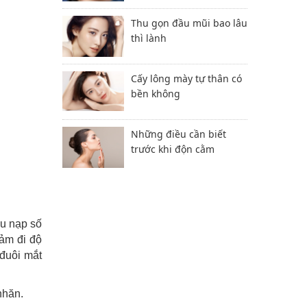
Thu gọn đầu mũi bao lâu
thì lành
Cấy lông mày tự thân có
bền không
Những điều cần biết
trước khi độn cằm
hu nạp số
iảm đi độ
đuôi mắt
nhăn.