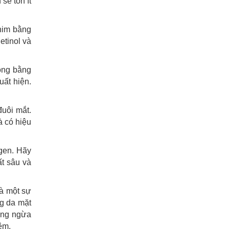
sẽ tốn ít
chim bằng
etinol và
động bằng
ất hiện.
uôi mắt.
à có hiệu
agen. Hãy
ất sâu và
là một sự
ng da mặt
hòng ngừa
ệm.