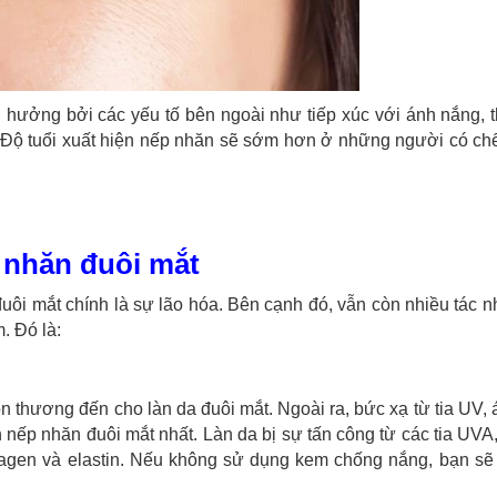
h hưởng bởi các yếu tố bên ngoài như tiếp xúc với ánh nắng, 
 Độ tuổi xuất hiện nếp nhăn sẽ sớm hơn ở những người có chế
 nhăn đuôi mắt
ôi mắt chính là sự lão hóa. Bên cạnh đó, vẫn còn nhiều tác 
. Đó là:
n thương đến cho làn da đuôi mắt. Ngoài ra, bức xạ từ tia UV,
 nếp nhăn đuôi mắt nhất. Làn da bị sự tấn công từ các tia UV
agen và elastin. Nếu không sử dụng kem chống nắng, bạn sẽ