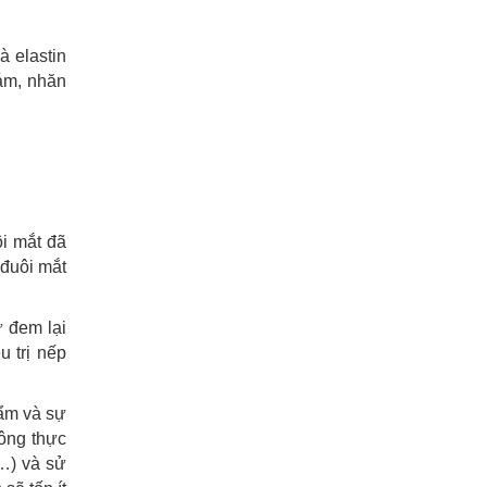
à elastin
ám, nhăn
i mắt đã
 đuôi mắt
ự đem lại
 trị nếp
 ẩm và sự
ông thực
…) và sử