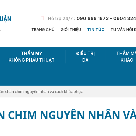
HUẬN
Hỗ trợ 24/7 :
090 666 1673 - 0904 324
n
TRANG CHỦ
GIỚI THIỆU
TIN TỨC
TƯ VẤN HỎI 
THẨM MỸ
ĐIỀU TRỊ
THẨM M
KHÔNG PHẨU THUẬT
DA
KHÁC
ăn chân chim nguyên nhân và cách khắc phục
N CHIM NGUYÊN NHÂN V