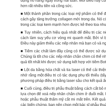
dụng nó hàng ngày trong hai tuần. Mỗi điều này cũ
hơn rất nhiều tiền và công sức.
■ Một thành phần trong các loại mỹ phẩm có thể đán
cách gây tăng trưởng collagen mới trong da. Nó c
trong các loại kem mạnh hơn được kê theo toa như
■ Tuy nhiên, cách hiệu quả nhất để điều trị các 
cách làm suy yếu cơ vòng mi quanh mắt. Bởi vì 
Điều này giảm thiểu các nếp nhăn mà bạn có và n
■ Tiêm các chất làm đầy cũng có thể được sử dụ
Chúng là tốt cho các nếp nhăn chân chim có thể nh
quả tốt nhất khi được sử dụng kết hợp với tiêm Bo
■ Lột da bằng hóa chất và tia laser có thể cải th
nhớ rằng một điều trị có tác dụng phụ tối thiểu (t
phương pháp điều trị bằng laser sâu cho kết quả 
■ Cuối cùng, điều trị phẫu thuật bằng cách cắt b
lựa chọn để xoá nếp nhăn chân chim ở đuôi mắt. 
hoặc phẫu thuật thẩm mỹ cắt mi mắt trên. Kết quả
các biến chứng, bạn nên chọn một bác sĩ phẫu thu