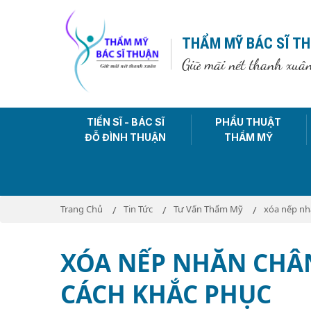
THẨM MỸ BÁC SĨ T
Giữ mãi nét thanh xuâ
TIẾN SĨ - BÁC SĨ
PHẨU THUẬT
ĐỖ ĐÌNH THUẬN
THẨM MỸ
Trang Chủ
Tin Tức
Tư Vấn Thẩm Mỹ
xóa nếp nh
XÓA NẾP NHĂN CHÂ
CÁCH KHẮC PHỤC