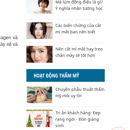
Má lúm đồng điếu là gì?
Ý nghĩa nhân tướng học
Các biến chứng của cắt
mí mắt bạn nên biết
llagen và
hảy xệ và
Nên cắt mí mắt hay treo
chân mày sẽ tốt hơn
HOẠT ĐỘNG THẨM MỸ
Chuyên phẫu thuật thẩm
mỹ môi uy tín
Tri ân khách hàng: Đẹp
rạng ngời - Đón giáng
sinh