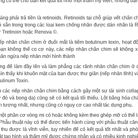
ng có thể cho bạn kết quả tốt như một thẩm mỹ viện, nhưng bạn 
g phải trả tiền là retinoids. Retinoids tại chỗ giúp vết chân 
ó sẵn trong trong các loại kem chống nhăn được dán nhãn là R
 Tretinoin hoặc Renova ©.
nếp nhăn chân chim ở đuôi mắt là tiêm botulinum toxin, hoạt 
bạn không thể co cơ này, các nếp nhăn chân chim sẽ không xu
găn ngừa nếp nhăn mới hình thành
ng để làm đầy lên và làm phẳng các rãnh nhăn chân chim ở đ
ìn thấy khi khuôn mặt của bạn được thư giãn (nếp nhăn tĩnh) v
tulinum Toxin.
iện các nếp nhăn chân chim bằng cách gây một sự tái sinh coll
ấy đỏ và bong da) cũng sẽ có kết quả tối thiểu. Lột bằng hóa ch
ấn tượng nhất, nhưng cũng có nguy cơ cao nhất tác dụng phụ.
ỏ một phần cơ vòng mi có hoặc không kèm theo ghép mỡ có thể 
Phẫu thuật này có thể được tiến hành cùng với phẫu thuật că
 thu được là vĩnh viễn, tuy nhiên để có kết quả tốt nhất và p
ật tạo hình và thẩm mỹ được chứng nhận và có nhiều kinh nghi