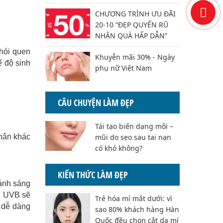
CHƯƠNG TRÌNH ƯU ĐÃI
20-10 “ĐẸP QUYẾN RŨ
NHẬN QUÀ HẤP DẪN”
thói quen
Khuyễn mãi 30% - Ngày
 độ sinh
phụ nữ Việt Nam
CÂU CHUYỆN LÀM ĐẸP
Tái tạo biến dạng môi –
nhân khác
mũi do sẹo sau tai nạn
có khó không?
KIẾN THỨC LÀM ĐẸP
 ánh sáng
A, UVB sẽ
Trẻ hóa mí mắt dưới: vì
 dễ dàng
sao 80% khách hàng Hàn
Quốc đều chọn cắt da mí