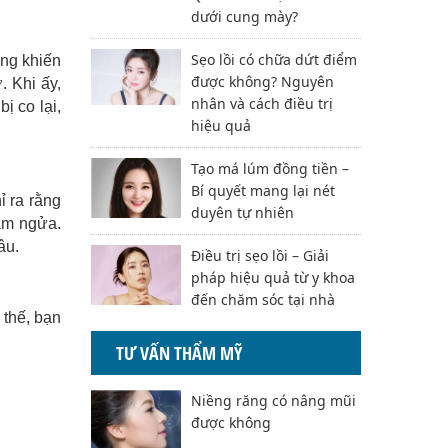
dưới cung mày?
Sẹo lồi có chữa dứt điểm
àng khiến
được không? Nguyên
. Khi ấy,
nhân và cách điều trị
ị co lại,
hiệu quả
Tạo má lúm đồng tiền –
Bí quyết mang lại nét
ỉ ra rằng
duyên tự nhiên
nằm ngửa.
âu.
Điều trị sẹo lồi – Giải
pháp hiệu quả từ y khoa
đến chăm sóc tại nhà
 thế, bạn
TƯ VẤN THẨM MỸ
Niềng răng có nâng mũi
được không