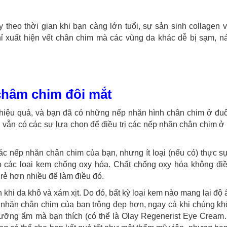
y theo thời gian khi bạn càng lớn tuổi, sự sản sinh collagen v
ỉ xuất hiện vết chân chim mà các vùng da khác dễ bị sạm, n
châm chim đôi mắt
hiệu quả, và bạn đã có những nếp nhăn hình chân chim ở đuô
 vẫn có các sự lựa chọn để điều trị các nếp nhăn chân chim ở
c nếp nhăn chân chim của bạn, nhưng ít loại (nếu có) thực s
o các loại kem chống oxy hóa. Chất chống oxy hóa không điều
rẻ hơn nhiều để làm điều đó.
n khi da khô và xám xịt. Do đó, bất kỳ loại kem nào mang lại độ
 nhăn chân chim của bạn trông đẹp hơn, ngay cả khi chúng kh
 dưỡng ẩm mà bạn thích (có thể là Olay Regenerist Eye Cream