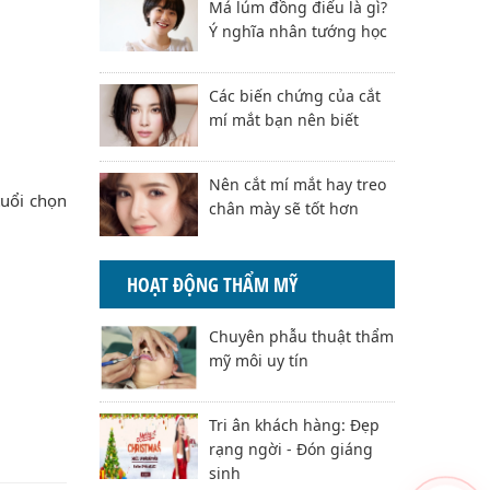
Má lúm đồng điếu là gì?
Ý nghĩa nhân tướng học
Các biến chứng của cắt
mí mắt bạn nên biết
Nên cắt mí mắt hay treo
tuổi chọn
chân mày sẽ tốt hơn
HOẠT ĐỘNG THẨM MỸ
Chuyên phẫu thuật thẩm
mỹ môi uy tín
Tri ân khách hàng: Đẹp
rạng ngời - Đón giáng
sinh