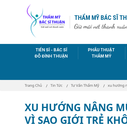
THẨM MỸ BÁC SĨ T
Giữ mãi nét thanh xuâ
TIẾN SĨ - BÁC SĨ
PHẨU THUẬT
ĐỖ ĐÌNH THUẬN
THẨM MỸ
Trang Chủ
Tin Tức
Tư Vấn Thẩm Mỹ
xu hướng nâ
XU HƯỚNG NÂNG MŨI
VÌ SAO GIỚI TRẺ K