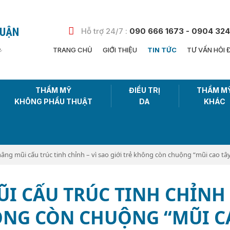
HUẬN
Hỗ trợ 24/7 :
090 666 1673 - 0904 324
n
TRANG CHỦ
GIỚI THIỆU
TIN TỨC
TƯ VẤN HỎI 
THẨM MỸ
ĐIỀU TRỊ
THẨM M
KHÔNG PHẨU THUẬT
DA
KHÁC
ng mũi cấu trúc tinh chỉnh – vì sao giới trẻ không còn chuộng “mũi cao tâ
 CẤU TRÚC TINH CHỈNH 
HÔNG CÒN CHUỘNG “MŨI 