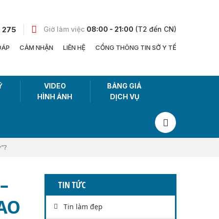
 275
Giờ làm việc
08:00 - 21:00
(T2 đến CN)
ĐÁP
CẢM NHẬN
LIÊN HỆ
CỔNG THÔNG TIN SỞ Y TẾ
Ỹ
VIDEO
BẢNG GIÁ
HÌNH ẢNH
DỊCH VỤ
y”?
–
TIN TỨC
CAO
Tin làm đẹp