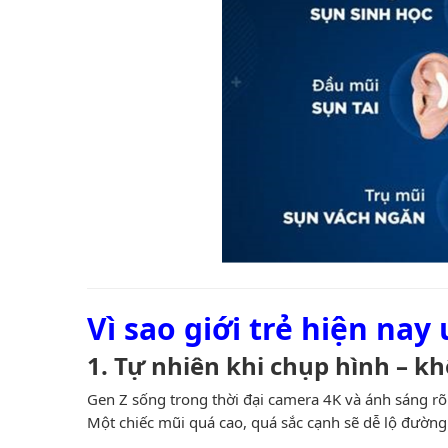
Vì sao giới trẻ hiện na
1. Tự nhiên khi chụp hình – k
Gen Z sống trong thời đại camera 4K và ánh sáng rõ
Một chiếc mũi quá cao, quá sắc cạnh sẽ dễ lộ đường 