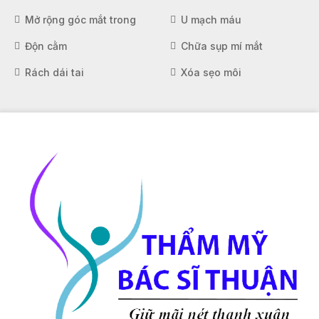
Mở rộng góc mắt trong
U mạch máu
Độn cằm
Chữa sụp mí mắt
Rách dái tai
Xóa sẹo môi