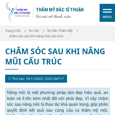
THẨM MỸ BÁC SĨ THUẬN
Giữ mãi nét thanh xuân
MENU
Trang Chủ
Tin Tức
Tư Vấn Thẩm Mỹ
chăm sóc sau khi nâng mũi cấu trúc
CHĂM SÓC SAU KHI NÂNG
MŨI CẤU TRÚC
Thứ sáu, 10/11/2023, 12:02 GMT+7
Nâng mũi là một phương pháp làm đẹp hiệu quả, an
toàn và ít tốn kém nhất đối với phái đẹp. Vì vậy chăm
sóc sau nâng mũi là thao tác khá quan trọng, góp phần
quyết định kết quả sau cùng của ca thẩm mỹ mũi.