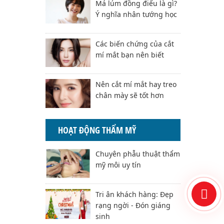
Má lúm đồng điếu là gì?
Ý nghĩa nhân tướng học
Các biến chứng của cắt
mí mắt bạn nên biết
Nên cắt mí mắt hay treo
chân mày sẽ tốt hơn
HOẠT ĐỘNG THẨM MỸ
Chuyên phẫu thuật thẩm
mỹ môi uy tín
Tri ân khách hàng: Đẹp
rạng ngời - Đón giáng
sinh