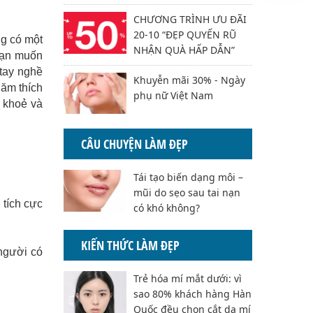
CHƯƠNG TRÌNH ƯU ĐÃI
20-10 “ĐẸP QUYẾN RŨ
ng có một
NHẬN QUÀ HẤP DẪN”
bạn muốn
 tay nghề
Khuyễn mãi 30% - Ngày
năm thích
phụ nữ Việt Nam
c khoẻ và
CÂU CHUYỆN LÀM ĐẸP
Tái tạo biến dạng môi –
mũi do sẹo sau tai nạn
 tích cực
có khó không?
KIẾN THỨC LÀM ĐẸP
 người có
Trẻ hóa mí mắt dưới: vì
sao 80% khách hàng Hàn
Quốc đều chọn cắt da mí