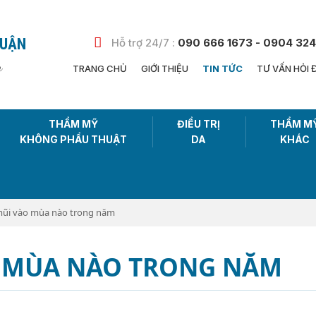
HUẬN
Hỗ trợ 24/7 :
090 666 1673 - 0904 324
n
TRANG CHỦ
GIỚI THIỆU
TIN TỨC
TƯ VẤN HỎI 
THẨM MỸ
ĐIỀU TRỊ
THẨM M
KHÔNG PHẨU THUẬT
DA
KHÁC
ũi vào mùa nào trong năm
 MÙA NÀO TRONG NĂM