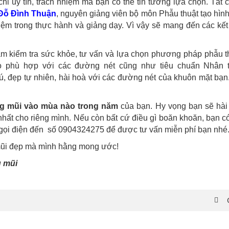
hỉ uy tín, trách nhiệm mà bạn có thể tin tưởng lựa chọn. Tất 
ĩ Đỗ Đình Thuận
, nguyên giảng viên bộ môn Phẫu thuật tạo hìn
iệm trong thực hành và giảng dạy. Vì vậy sẽ mang đến các kế
 kiểm tra sức khỏe, tư vấn và lựa chọn phương pháp phẫu t
ho phù hợp với các đường nét cũng như tiêu chuẩn Nhân t
ú, đẹp tự nhiên, hài hoà với các đường nét của khuôn mặt bạn
g mũi vào mùa nào trong năm
của bạn. Hy vọng bạn sẽ hài
nhất cho riêng mình. Nếu còn bất cứ điều gì boăn khoăn, bạn c
c gọi điện đến số 0904324275 để được tư vấn miễn phí bạn nhé
ũi đẹp mà mình hằng mong ước!
 mũi