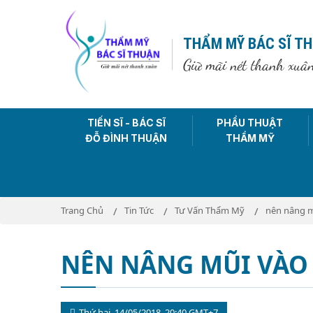
THẨM MỸ BÁC SĨ T
Giữ mãi nét thanh xuâ
TIẾN SĨ - BÁC SĨ
PHẨU THUẬT
ĐỖ ĐÌNH THUẬN
THẨM MỸ
Trang Chủ
Tin Tức
Tư Vấn Thẩm Mỹ
nên nâng m
NÊN NÂNG MŨI VÀO
Thứ hai, 14/05/2018, 20:40 GMT+7