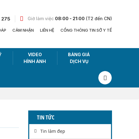
 275
Giờ làm việc
08:00 - 21:00
(T2 đến CN)
ĐÁP
CẢM NHẬN
LIÊN HỆ
CỔNG THÔNG TIN SỞ Y TẾ
Ỹ
VIDEO
BẢNG GIÁ
HÌNH ẢNH
DỊCH VỤ
TIN TỨC
Tin làm đẹp