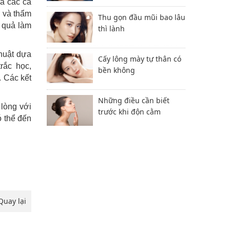
cả các ca
h và thẩm
Thu gọn đầu mũi bao lâu
t quả làm
thì lành
huật dựa
Cấy lông mày tự thân có
rắc học,
bền không
. Các kết
Những điều cần biết
 lòng với
trước khi độn cằm
ó thể đến
.
Quay lại