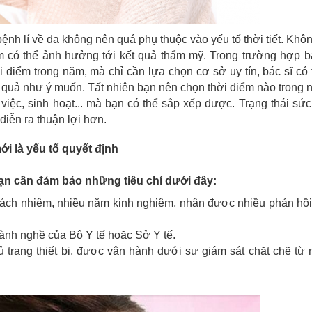
bệnh lí về da không nên quá phụ thuộc vào yếu tố thời tiết. Khô
ăm có thể ảnh hưởng tới kết quả thẩm mỹ. Trong trường hợp 
i điểm trong năm, mà chỉ cần lựa chọn cơ sở uy tín, bác sĩ có
t quả như ý muốn. Tất nhiên bạn nên chọn thời điểm nào trong 
việc, sinh hoạt... mà bạn có thể sắp xếp được. Trạng thái sứ
 diễn ra thuận lợi hơn.
ới là yếu tố quyết định
bạn cần đảm bảo những tiêu chí dưới đây:
trách nhiệm, nhiều năm kinh nghiệm, nhận được nhiều phản hồi
ành nghề của Bộ Y tế hoặc Sở Y tế.
 trang thiết bị, được vận hành dưới sự giám sát chặt chẽ từ