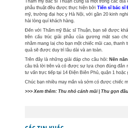
Thẩm mỹ bác sĩ Thuận cũng là một trong các địa c
phẫu thuật đều được thực hiện bởi
Tiến sĩ bác s
mỹ, trường đại học y Hà Nội, với gần 20 kinh ngh
hài lòng quí khách hàng.
Đến với Thẩm mỹ Bác sĩ Thuận, bạn sẽ được khám
trên cấu trúc giải phẫu của gương mặt sao c
nhằm mang laị cho bạn một chiếc mũi cao, thanh t
quả sẽ được duy trì lâu dài và an toàn.
Trên đây là những giải đáp cho câu hỏi:
Nên nân
câu trả lời trên và có được sự lựa chọn đúng đắn 
tư vấn trực tiếp tại 14 Điện Biên Phủ, quận 1 hoặ
Chúc bạn nhiều may mắn và sớm có được chiếc m
>>> Xem thêm:
T
hu nhỏ cánh mũi
|
Thu gọn đầu