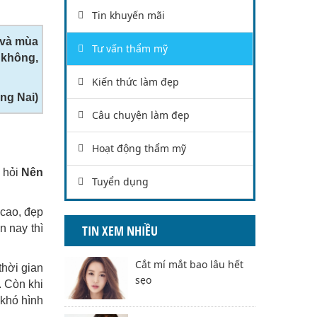
Tin khuyến mãi
 và mùa
Tư vấn thẩm mỹ
 không,
Kiến thức làm đẹp
ng Nai)
Câu chuyện làm đẹp
Hoạt động thẩm mỹ
 hỏi
Nên
Tuyển dụng
 cao, đẹp
n nay thì
TIN XEM NHIỀU
Cắt mí mắt bao lâu hết
thời gian
sẹo
. Còn khi
 khó hình