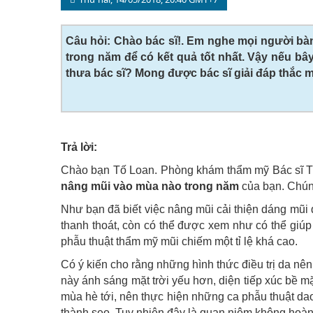
Câu hỏi: Chào bác sĩ!. Em nghe mọi người bà
trong năm để có kết quả tốt nhất. Vậy nếu bâ
thưa bác sĩ? Mong được bác sĩ giải đáp thắc 
Trả lời:
Chào bạn Tố Loan. Phòng khám thẩm mỹ Bác sĩ Thu
nâng mũi vào mùa nào trong năm
của bạn. Chúng
Như bạn đã biết việc nâng mũi cải thiện dáng mũi 
thanh thoát, còn có thể được xem như có thể giúp 
phẫu thuật thẩm mỹ mũi chiếm một tỉ lệ khá cao.
Có ý kiến cho rằng những hình thức điều trị da nê
này ánh sáng mặt trời yếu hơn, diện tiếp xúc bề mặ
mùa hè tới, nên thực hiện những ca phẫu thuật dao 
thành sẹo. Tuy nhiên đây là quan niệm không hoàn