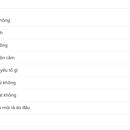
không
nh
hông
độn cằm
yếu tố gì
gì không
ắt không
u mũi là do đâu