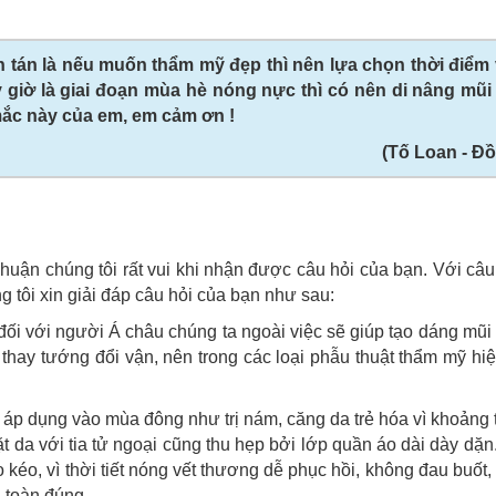
n tán là nếu muốn thẩm mỹ đẹp thì nên lựa chọn thời điểm
y giờ là giai đoạn mùa hè nóng nực thì có nên di nâng mũi
mắc này của em, em cảm ơn !
(Tố Loan - Đồ
ận chúng tôi rất vui khi nhận được câu hỏi của bạn. Với câu
 tôi xin giải đáp câu hỏi của bạn như sau:
đối với người Á châu chúng ta ngoài việc sẽ giúp tạo dáng mũi
thay tướng đổi vận, nên trong các loại phẫu thuật thẩm mỹ hiệ
n áp dụng vào mùa đông như trị nám, căng da trẻ hóa vì khoảng 
t da với tia tử ngoại cũng thu hẹp bởi lớp quần áo dài dày dặn
kéo, vì thời tiết nóng vết thương dễ phục hồi, không đau buốt,
 toàn đúng.