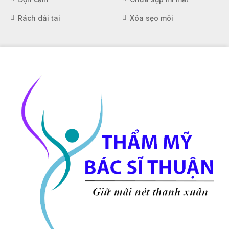
Rách dái tai
Xóa sẹo môi