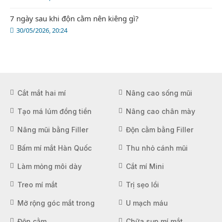
7 ngày sau khi độn cằm nên kiêng gì?
30/05/2026, 20:24
Cắt mắt hai mí
Nâng cao sống mũi
Tạo má lúm đồng tiền
Nâng cao chân mày
Nâng mũi bằng Filler
Độn cằm bằng Filler
Bấm mí mắt Hàn Quốc
Thu nhỏ cánh mũi
Làm mỏng môi dày
Cắt mí Mini
Treo mí mắt
Trị sẹo lồi
Mở rộng góc mắt trong
U mạch máu
Độn cằm
Chữa sụp mí mắt