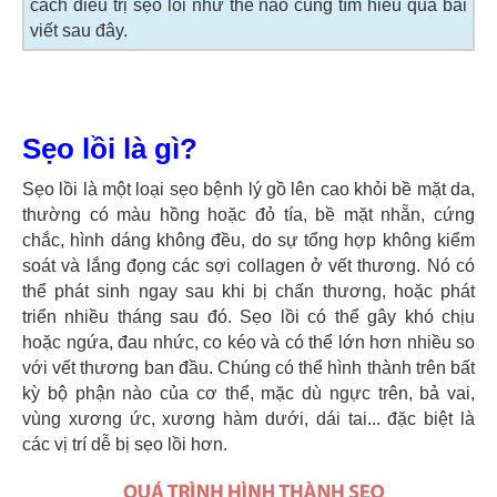
cách điều trị sẹo lồi như thế nào cùng tìm hiểu qua bài
viết sau đây.
Sẹo lồi là gì?
Sẹo lồi là một loại sẹo bệnh lý gồ lên cao khỏi bề mặt da,
thường có màu hồng hoặc đỏ tía, bề mặt nhẵn, cứng
chắc, hình dáng không đều, do sự tổng hợp không kiểm
soát và lắng đọng các sợi collagen ở vết thương. Nó có
thể phát sinh ngay sau khi bị chấn thương, hoặc phát
triển nhiều tháng sau đó. Sẹo lồi có thể gây khó chịu
hoặc ngứa, đau nhức, co kéo và có thể lớn hơn nhiều so
với vết thương ban đầu. Chúng có thể hình thành trên bất
kỳ bộ phận nào của cơ thể, mặc dù ngực trên, bả vai,
vùng xương ức, xương hàm dưới, dái tai... đặc biệt là
các vị trí dễ bị sẹo lồi hơn.