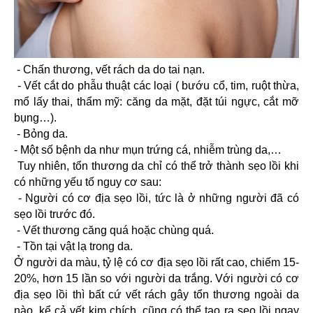
- Chấn thương, vết rách da do tai nạn.
- Vết cắt do phẫu thuật các loại ( bướu cổ, tim, ruột thừa,
mổ lấy thai, thẩm mỹ: căng da mặt, đặt túi ngực, cắt mỡ
bụng…).
- Bỏng da.
- Một số bệnh da như mụn trứng cá, nhiễm trùng da,…
Tuy nhiên, tổn thương da chỉ có thể trở thành sẹo lồi khi
có những yếu tố nguy cơ sau:
- Người có cơ địa sẹo lồi, tức là ở những người đã có
sẹo lồi trước đó.
- Vết thương căng quá hoặc chùng quá.
- Tồn tại vật lạ trong da.
Ở người da màu, tỷ lệ có cơ địa sẹo lồi rất cao, chiếm 15-
20%, hơn 15 lần so với người da trắng. Với người có cơ
địa sẹo lồi thì bất cứ vết rách gây tổn thương ngoài da
nào, kể cả vết kim chích, cũng có thể tạo ra sẹo lồi ngay