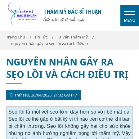
THẨM MỸ BÁC SĨ THUẬN
Giữ mãi nét thanh xuân
MENU
Trang Chủ
Tin Tức
Tư Vấn Thẩm Mỹ
nguyên nhân gây ra sẹo lồi và cách điều trị
NGUYÊN NHÂN GÂY RA
SẸO LỒI VÀ CÁCH ĐIỀU TRỊ
Thứ sáu, 28/04/2023, 21:02 GMT+7
Sẹo lồi là một vết sẹo lớn, dày hơn so với bề mặt da.
Sẹo lồi có thể gặp ở bất kỳ vị trí nào trên cơ thể khi bạn
bị chấn thương. Sẹo lồi không gây hại cho sức khỏe
nhưng nó ảnh hưởng nghiêm trọng tới thẩm mỹ. Vậy